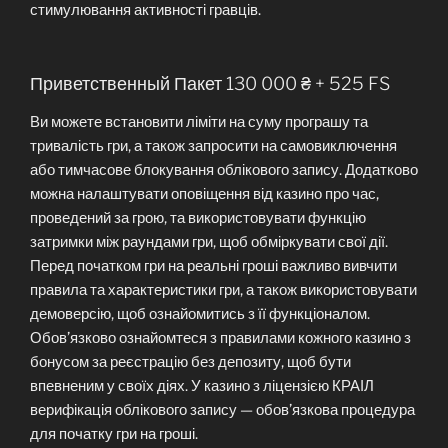
стимулювання активності гравців.
Приветственный Пакет 130 000 ₴ + 525 FS
Ви можете встановити ліміти на суму програшу та
тривалість гри, а також запросити на самовиключення
або тимчасове блокування облікового запису. Додатково
можна налаштувати оповіщення від казино про час,
проведений за грою, та використовувати функцію
затримки між раундами гри, щоб обміркувати свої дії.
Перед початком гри на реальні гроші важливо вивчити
правила та характеристики гри, а також використовувати
демоверсію, щоб ознайомитись з її функціоналом.
Обов’язково ознайомтеся з правилами кожного казино з
бонусом за реєстрацію без депозиту, щоб бути
впевненим у своїх діях. У казино з ліцензією КРАІЛ
верифікація облікового запису — обов’язкова процедура
для початку гри на гроші.