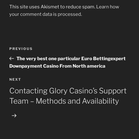
This site uses Akismet to reduce spam.
Learn how
your comment data is processed
.
Post
Previous
PREVIOUS
navigation
Post
The very best one particular Euro Bettingexpert
Downpayment Casino From North america
Next
NEXT
Post
Contacting Glory Casino’s Support
Team – Methods and Availability