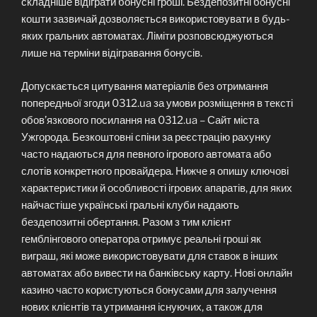
складніше відіграти бонусні гроші. Бездепозитні бонусні
кошти зазвичай дозволяється використовувати в будь-
яких гральних автоматах. Ліміти розповсюджуються
лише на терміни відігравання бонусів.
Допускається цитування матеріалів без отримання
попередньої згоди 0312.ua за умови розміщення в тексті
обов’язкового посилання на 0312.ua – Сайт міста
Ужгорода. Безкоштовні спіни за реєстрацію рахунку
часто надаються для певного ігрового автомата або
слотів конкретного провайдера. Нижче я опишу ключові
характеристики й особливості ігрових апаратів, для яких
найчастіше українські гральні клуби надають
бездепозитні обертання. Разом з тим клієнт
гемблінгового оператора отримує реальні гроші як
виграш, які може використовувати для ставок в інших
автоматах або вивести на банківську карту. Нові онлайн
казино часто користуються бонусами для залучення
нових клієнтів та утримання існуючих, а також для