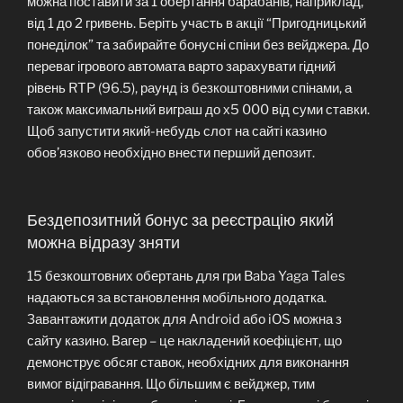
можна поставити за 1 обертання барабанів, наприклад,
від 1 до 2 гривень. Беріть участь в акції “Пригодницький
понеділок” та забирайте бонусні спіни без вейджера. До
переваг ігрового автомата варто зарахувати гідний
рівень RTP (96.5), раунд із безкоштовними спінами, а
також максимальний виграш до х5 000 від суми ставки.
Щоб запустити який-небудь слот на сайті казино
обов’язково необхідно внести перший депозит.
Бездепозитний бонус за реєстрацію який
можна відразу зняти
15 безкоштовних обертань для гри Baba Yaga Tales
надаються за встановлення мобільного додатка.
Завантажити додаток для Android або iOS можна з
сайту казино. Вагер – це накладений коефіцієнт, що
демонструє обсяг ставок, необхідних для виконання
вимог відігравання. Що більшим є вейджер, тим