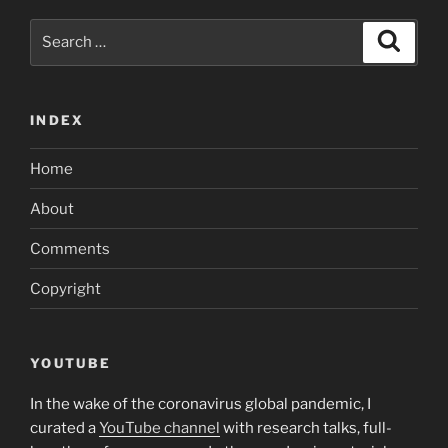
Search
Search
for:
INDEX
Home
About
Comments
Copyright
YOUTUBE
In the wake of the coronavirus global pandemic, I
curated a
YouTube channel
with research talks, full-