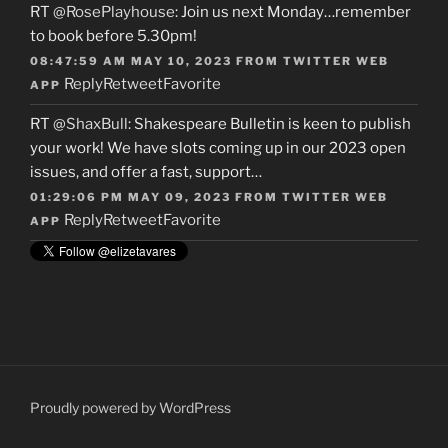
RT
@RosePlayhouse
: Join us next Monday…remember
to book before 5.30pm!
08:47:59 AM MAY 10, 2023
FROM
TWITTER WEB
Reply
Retweet
Favorite
APP
RT
@ShaxBull
: Shakespeare Bulletin is keen to publish
your work! We have slots coming up in our 2023 open
issues, and offer a fast, support…
01:29:06 PM MAY 09, 2023
FROM
TWITTER WEB
Reply
Retweet
Favorite
APP
Proudly powered by WordPress