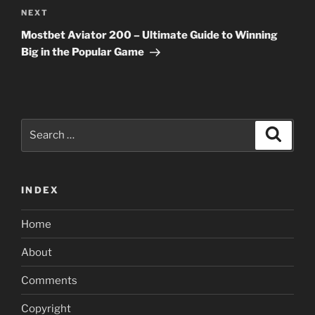
Next
NEXT
Post
Mostbet Aviator 200 – Ultimate Guide to Winning
Big in the Popular Game
Search
Search
for:
INDEX
Home
About
Comments
Copyright