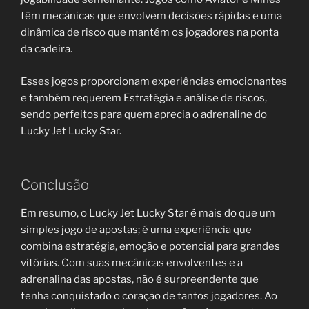
têm mecânicas que envolvem decisões rápidas e uma
dinâmica de risco que mantém os jogadores na ponta
da cadeira.
Esses jogos proporcionam experiências emocionantes
e também requerem Estratégia e análise de riscos,
sendo perfeitos para quem aprecia o adrenaline do
Lucky Jet Lucky Star.
Conclusão
Em resumo, o Lucky Jet Lucky Star é mais do que um
simples jogo de apostas; é uma experiência que
combina estratégia, emoção e potencial para grandes
vitórias. Com suas mecânicas envolventes e a
adrenalina das apostas, não é surpreendente que
tenha conquistado o coração de tantos jogadores. Ao