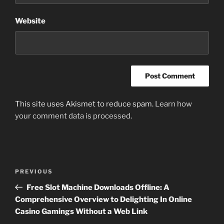
Website
This site uses Akismet to reduce spam.
Learn how
your comment data is processed
.
Post
Previous
PREVIOUS
navigation
Post
Free Slot Machine Downloads Offline: A
Comprehensive Overview to Delighting In Online
Casino Gamings Without a Web Link