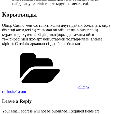
пайдалану сәттілікті арттыруға көмектеседі.
Қорытынды
Olimp Casino-мен сәттілікті қолға алуға дайын болсаңыз, онда
біз сізді әлемдегі ең танымал онлайн казино бизнесінің
құрамында күтеміз! Біздің платформада тамаша ойын
тәжірибесі мен жомарт бонустармен толтырылған әлемге
кіріңіз. Сәттілік әрқашан сізден бірге болсын!
Categories
olimp-
casinokz1.com
Leave a Reply
Your email address will not be published.
Required fields are