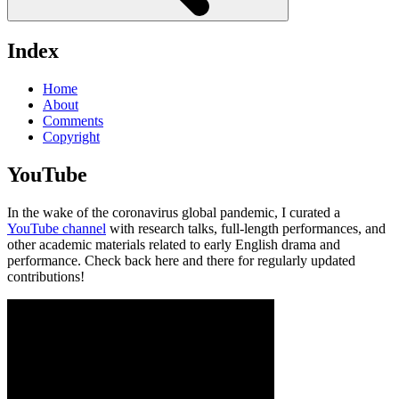
Index
Home
About
Comments
Copyright
YouTube
In the wake of the coronavirus global pandemic, I curated a
YouTube channel
with research talks, full-length performances, and
other academic materials related to early English drama and
performance. Check back here and there for regularly updated
contributions!