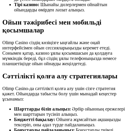
Тірі казино:
Шынайы дилерлермен ойнайтын
ойындарды өмірден ләззат алыңыз.
Ойын тәжірибесі мен мобильді
қосымшалар
Olimp Casino сіздің көзіңізге ыңғайлы және оңай
интерфейсімен ойын сессияларыңызды керемет етеді.
Сонымен қатар, казино ұялы қосымшасын да қолдауға
мүмкіндік береді, бұл сіздің ұялы телефоныңызда немесе
планшетіңізде ойын ойнауды жеңілдетеді.
Сәттілікті қолға алу стратегиялары
Olimp Casino-да сәттілікті қолға алу үшін сізге стратегия
қажет. Ойындарда табысты болу үшін мынадай кеңестер
ұсынамыз:
Шарттарды біліп алыңыз:
Әрбір ойынның ережелері
мен шарттарын түсініп алыңыз.
Бюджетті бақылау:
Ойынға жұмсайтын ақшаңызды
тексеріп, оны адал түрде пайдаланыңыз.
Бонустарды пайдаланыңыз:
Бонустарды тиімді