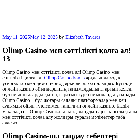
Skip
to
Bite Thumbnails
content
a playgoer's notebook
Posted
May 11, 2025
May 12, 2025
by
Elizabeth Tavares
on
Olimp Casino-мен сәттілікті қолға ал!
13
Olimp Casino-мен сәттілікті қолға ал! Olimp Casino-мен
сәттілікті қолға ал!
Olimp Casino bonus
арқасында үздік
ұсыныстар мен демо-период арқылы ләззат алыңыз. Бүгінде
онлайн казино ойындарының танымалдылығы артып келеді,
бұл ойыншыларды қызықтыратын түрлі ойындарды ұсынады.
Olimp Casino – бұл жоғары сапалы платформалар мен кең
ауқымды ойын түрлерімен танылған онлайн казино. Біздің
мақалада сіз Olimp Casino-ны пайдаланудың артықшылықтары
мен сәттілікті қолға алу жолдары туралы мәліметтер таба
аласыз.
Olimp Casino-ны таңдау себептері