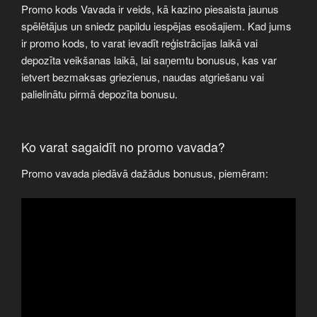
Promo kods Vavada ir veids, kā kazino piesaista jaunus
spēlētājus un sniedz papildu iespējas esošajiem. Kad jums
ir promo kods, to varat ievadīt reģistrācijas laikā vai
depozīta veikšanas laikā, lai saņemtu bonusus, kas var
ietvert bezmaksas griezienus, naudas atgriešanu vai
palielinātu pirmā depozīta bonusu.
Ko varat sagaidīt no promo vavada?
Promo vavada piedāvā dažādus bonusus, piemēram: