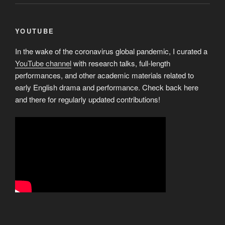
YOUTUBE
In the wake of the coronavirus global pandemic, I curated a
YouTube channel
with research talks, full-length
performances, and other academic materials related to
early English drama and performance. Check back here
and there for regularly updated contributions!