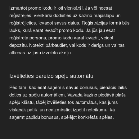
Izmantot promo kodu ir ļoti vienkārši. Ja vēl neesat
reģistrējies, vienkārši dodieties uz kazino mājaslapu un
reģistrējieties, ievadot savus datus. Reģistrācijas formā būs
lauks, kurā varat ievadīt promo kodu. Ja jūs jau esat
reģistrēta persona, promo kodu varat ievadīt, veicot
depozītu. Noteikti pārbaudiet, vai kods ir derīgs un vai tas
attiecas uz jūsu izvēlēto akciju.
Izvēlieties pareizo spēļu automātu
Pēc tam, kad esat saņēmis savus bonusus, pienācis laiks
doties uz spēļu automātiem. Vavada kazino piedāvā plašu
spēļu klāstu, tādēļ izvēlieties tos automātus, kas jums
vislabāk patīk, un neaizmirstiet izpētīt noteikumu, kā
saņemt papildu bonusus, spēlējot konkrētās spēles.