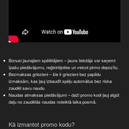
Bonusi jaunajiem spēlētājiem – jauns lietotājs var saņemt
īpašu piedāvājumu, reģistrējoties un veicot pirmo depozītu.
Bezmaksas griezieni – šie ir griezieni bez papildu
izmaksām, kas ļauj izbaudīt spēļu automātus bez riska
zaudēt savu naudu.
Naudas atmaksas piedāvājumi – daži promo kodi ļauj atgūt
daļu no zaudētās naudas noteiktā laika posmā.
Kā izmantot promo kodu?