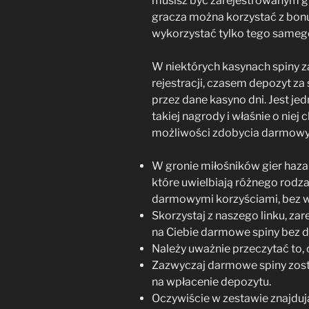
musisz być zarejestrowanym gr
gracza można korzystać z bo
wykorzystać tylko tego samego
W niektórych kasynach spiny z
rejestracji, czasem depozyt z
przez dane kasyno dni. Jest je
takiej nagrody i właśnie o nie
możliwości zdobycia darmowy
W gronie miłośników gier ha
które uwielbiają różnego rodza
darmowymi korzyściami, bez 
Skorzystaj z naszego linku, zare
na Ciebie darmowe spiny bez 
Należy uważnie przeczytać to, 
Zazwyczaj darmowe spiny zost
na wpłacenie depozytu.
Oczywiście w zestawie znajdują