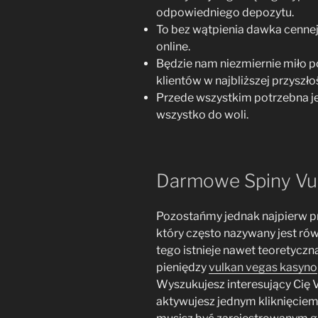
odpowiedniego depozytu.
To bez wątpienia dawka cennej
online.
Będzie nam niezmiernie miło 
klientów w najbliższej przyszłoś
Przede wszystkim potrzebna j
wszystko do woli.
Darmowe Spiny Vu
Pozostańmy jednak najpierw 
który często nazywany jest ró
tego istnieje nawet teoretycz
pieniędzy
vulkan vegas kasyno
Wyszukujesz interesujący Cię 
aktywujesz jednym kliknięciem 