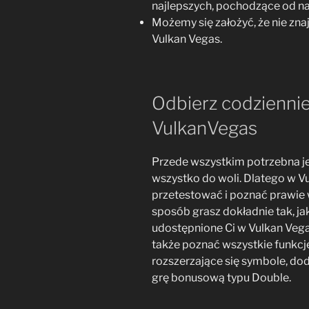
najlepszych, pochodzące od n
Możemy się założyć, że nie znaj
Vulkan Vegas.
Odbierz codziennie
VulkanVegas
Przede wszystkim potrzebna j
wszystko do woli. Dlatego w 
przetestować i poznać prawie 
sposób grasz dokładnie tak, ja
udostępnione Ci w Vulkan Ve
także poznać wszystkie funkcje 
rozszerzające się symbole, do
grę bonusową typu Double.