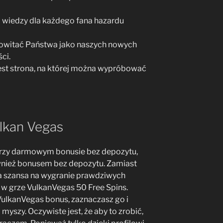
 wiedzy dla każdego fana hazardu
powitać Państwa jako naszych nowych
ci.
est strona, na której można wypróbować
lkan Vegas
przy darmowym bonusie bez depozytu,
wnież bonusem bez depozytu. Zamiast
na szansa na wygranie prawdziwych
w grze VulkanVegas 50 Free Spins.
VulkanVegas bonus, zaznaczasz go i
myszy. Oczywiste jest, że aby to zrobić,