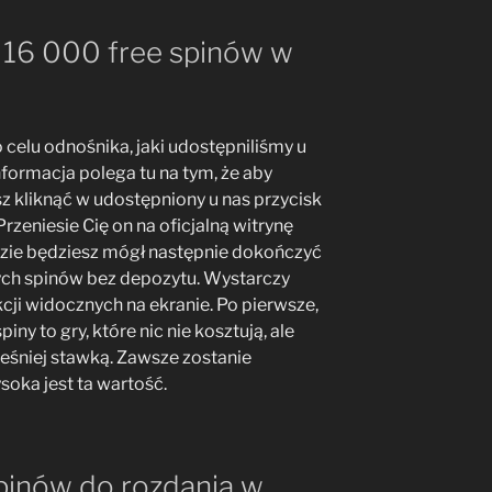
 16 000 free spinów w
 celu odnośnika, jaki udostępniliśmy u
nformacja polega tu na tym, że aby
 kliknąć w udostępniony u nas przycisk
Przeniesie Cię on na oficjalną witrynę
dzie będziesz mógł następnie dokończyć
ch spinów bez depozytu. Wystarczy
kcji widocznych na ekranie. Po pierwsze,
ny to gry, które nic nie kosztują, ale
ześniej stawką. Zawsze zostanie
soka jest ta wartość.
inów do rozdania w