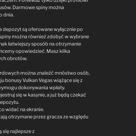
aczem. Ponieważ tylko dzięki profilowi
nusów. Darmowe spiny można
 dnia.
a depozyt są oferowane wyłącznie po
a spiny można również zdobyć w wybrane
dnak łatwiejszy sposób na otrzymanie
j chcemy opowiedzieć. Masz kilka
ch obrotów.
zardowych można znaleźć mnóstwo osób,
ju bonusy Vulkan Vegas wiążące się z
wymogu dokonywania wpłaty.
jestruj się w kasynie, a już będą czekać
depozytu.
co widać na ekranie.
ają otrzymane przez gracza ze względu
 się najlepsze z