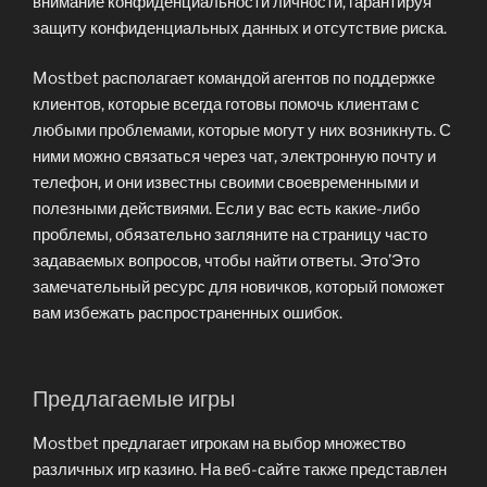
внимание конфиденциальности личности, гарантируя
защиту конфиденциальных данных и отсутствие риска.
Mostbet располагает командой агентов по поддержке
клиентов, которые всегда готовы помочь клиентам с
любыми проблемами, которые могут у них возникнуть. С
ними можно связаться через чат, электронную почту и
телефон, и они известны своими своевременными и
полезными действиями. Если у вас есть какие-либо
проблемы, обязательно загляните на страницу часто
задаваемых вопросов, чтобы найти ответы. Это’Это
замечательный ресурс для новичков, который поможет
вам избежать распространенных ошибок.
Предлагаемые игры
Mostbet предлагает игрокам на выбор множество
различных игр казино. На веб-сайте также представлен