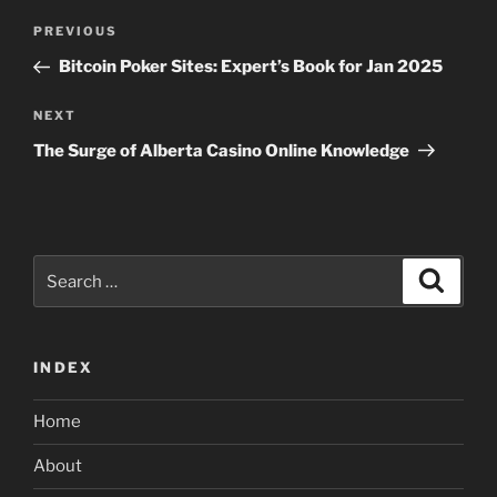
Post
Previous
PREVIOUS
navigation
Post
Bitcoin Poker Sites: Expert’s Book for Jan 2025
Next
NEXT
Post
The Surge of Alberta Casino Online Knowledge
Search
Search
for:
INDEX
Home
About