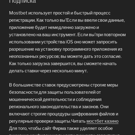
Подписка
Mostbet использует простой и быстрый процесс
регистрации. Как только вы’Если вы ввели свои данные,
приложение будет немедленно загружено и
установлено на ваш инструмент. Если вы’при повторном
использовании устройства iOS оно может запросить
разрешение на установку программного приложения из
неопознанных ресурсов; вы можете дать это согласие.
Как только загрузка завершится, вы сможете начать
делать ставки через несколько минут.
В большинстве ставок предусмотрены строгие меры
безопасности для защиты пользователей от
мошеннической деятельности и соблюдения
регионального законодательства и законов. Они
включают строгие процедуры шифрования файлов и
регулярные проверки защиты.Читать
мостбет казино
Для того, чтобы сайт Фирма также уделяет особое