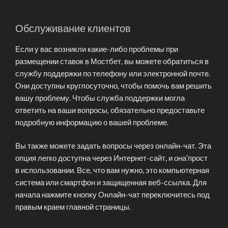
Обслуживание клиентов
Если у вас возникли какие-либо проблемы при
размещении ставок в Мостбет, вы можете обратиться в
службу поддержки по телефону или электронной почте.
Они доступны круглосуточно, чтобы помочь вам решить
вашу проблему. Чтобы служба поддержки могла
ответить на ваши вопросы, обязательно предоставьте
подробную информацию о вашей проблеме.
Вы также можете задать вопросы через онлайн-чат. Эта
опция легко доступна через Интернет-сайт, и она’прост
в использовании. Все, что вам нужно, это компьютерная
система или смартфон и защищенная веб-ссылка. Для
начала нажмите кнопку Онлайн-чат переключитесь под
правым краем главной страницы.