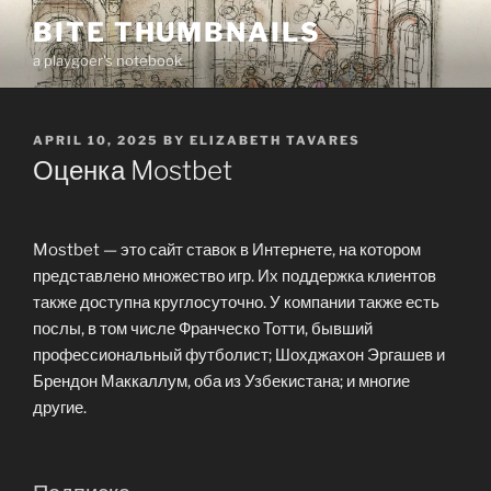
Skip
BITE THUMBNAILS
to
a playgoer's notebook
content
POSTED
APRIL 10, 2025
BY
ELIZABETH TAVARES
ON
Оценка Mostbet
Mostbet — это сайт ставок в Интернете, на котором
представлено множество игр. Их поддержка клиентов
также доступна круглосуточно. У компании также есть
послы, в том числе Франческо Тотти, бывший
профессиональный футболист; Шохджахон Эргашев и
Брендон Маккаллум, оба из Узбекистана; и многие
другие.