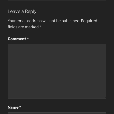
Leave a Reply
Your email address will not be published.
Required
fields are marked
*
Comment
*
Name
*