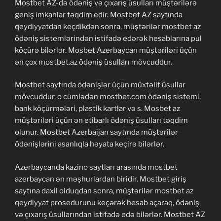
Mostbet AZ-də ödəniş və çıxarış üsulları müştərilərə
geniş imkanlar təqdim edir. Mostbet AZ saytında
qeydiyyatdan keçdikdən sonra, müştərilər mostbet az
ödəniş sistemlərindən istifadə edərək hesablarına pul
köçürə bilərlər. Mosbet Azerbaycan müştəriləri üçün
ən çox mostbet.az ödəniş üsulları mövcuddur.
Mostbet saytında ödənişlər üçün müxtəlif üsullar
mövcuddur, o cümlədən mostbet.com ödəniş sistemi,
bank köçürmələri, plastik kartlar və s. Mosbet az
müştəriləri üçün ən etibarlı ödəniş üsulları təqdim
olunur. Mostbet Azerbaijan saytında müştərilər
ödənişlərini asanlıqla həyata keçirə bilərlər.
Azerbaycanda kazino saytları arasında mostbet
azerbaycan ən məşhurlardan biridir. Mostbet giriş
saytına daxil olduqdan sonra, müştərilər mostbet az
qeydiyyat prosedurunu keçərək hesab açaraq, ödəniş
və çıxarış üsullarından istifadə edə bilərlər. Mostbet AZ