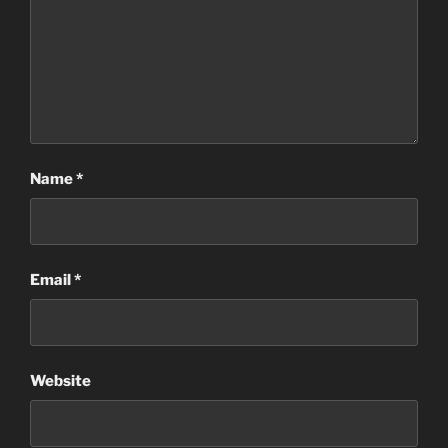
Name
*
Email
*
Website