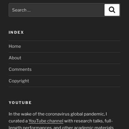
Search
Search
for:
INDEX
Home
About
Comments
Copyright
YOUTUBE
In the wake of the coronavirus global pandemic, I
curated a
YouTube channel
with research talks, full-
length performances, and other academic materials