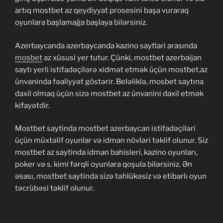
artıq mostbet az qeydiyyat prosesini başa vuraraq
oyunlara başlamağa başlaya bilərsiniz.
Azerbaycanda azerbaycanda kazino saytlari arasında
mosbet
az xüsusi yer tutur. Çünki, mostbet azerbaijan
saytı yerli istifadəçilərə xidmət etmək üçün mostbet.az
ünvaninda fəaliyyət göstərir. Beləliklə, mosbet saytına
daxil olmaq üçün sizə mostbet az ünvanini daxil etmək
kifayətdir.
Mostbet saytinda mostbet azerbaycan istifadəçiləri
üçün müxtəlif oyunlar və idman növləri təklif olunur. Siz
mostbet az saytinda idman bahisleri, kazino oyunları,
poker və s. kimi fərqli oyunlara qoşula bilərsiniz. Ən
əsası, mostbet saytinda sizə təhlükəsiz və etibarlı oyun
təcrübəsi təklif olunur.