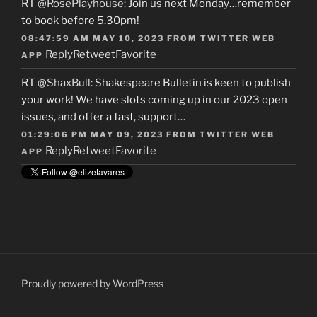
RT
@RosePlayhouse
: Join us next Monday…remember
to book before 5.30pm!
08:47:59 AM MAY 10, 2023
FROM
TWITTER WEB
Reply
Retweet
Favorite
APP
RT
@ShaxBull
: Shakespeare Bulletin is keen to publish
your work! We have slots coming up in our 2023 open
issues, and offer a fast, support…
01:29:06 PM MAY 09, 2023
FROM
TWITTER WEB
Reply
Retweet
Favorite
APP
Proudly powered by WordPress