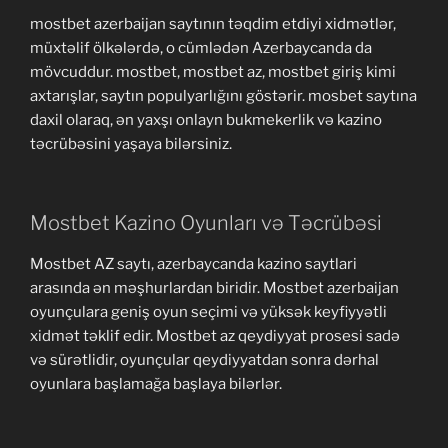
mostbet azerbaijan saytının təqdim etdiyi xidmətlər,
müxtəlif ölkələrdə, o cümlədən Azerbaycanda da
mövcuddur. mostbet, mostbet az, mostbet giriş kimi
axtarışlar, saytın populyarlığını göstərir. mosbet saytına
daxil olaraq, ən yaxşı onlayn bukmekerlik və kazino
təcrübəsini yaşaya bilərsiniz.
Mostbet Kazino Oyunları və Təcrübəsi
Mostbet AZ saytı, azerbaycanda kazino saytlari
arasında ən məşhurlardan biridir. Mostbet azerbaijan
oyunçulara geniş oyun seçimi və yüksək keyfiyyətli
xidmət təklif edir. Mostbet az qeydiyyat prosesi sadə
və sürətlidir, oyunçular qeydiyyatdan sonra dərhal
oyunlara başlamağa başlaya bilərlər.