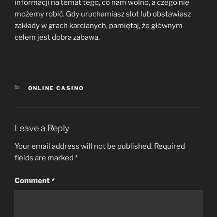
informacji na temat tego, co nam wolno, a czego nie
możemy robić. Gdy uruchamiasz slot lub obstawiasz
zakłady w grach karcianych, pamiętaj, że głównym
celem jest dobra zabawa.
CATEGORIES
ONLINE CASINO
Leave a Reply
Your email address will not be published.
Required
fields are marked
*
Comment
*