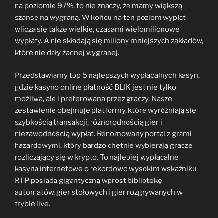
na poziomie 97%, to nie znaczy, że mamy większą
szansę na wygraną. W końcu na ten poziom wypłat
wlicza się także wielkie, czasami wielomilionowe
wypłaty. A nie składają się miliony mniejszych zakładów,
które nie dały żadnej wygranej.
Przedstawiamy top 5 najlepszych wypłacalnych kasyn,
gdzie kasyno online płatność BLIK jest nie tylko
możliwa, ale i preferowana przez graczy. Nasze
zestawienie obejmuje platformy, które wyróżniają się
szybkością transakcji, różnorodnością gier i
niezawodnością wypłat. Renomowany portal z grami
hazardowymi, który bardzo chętnie wybierają gracze
rozliczający się w krypto. To najlepiej wypłacalne
kasyna internetowe o rekordowo wysokim wskaźniku
RTP posiada gigantyczną wprost bibliotekę
automatów, gier stołowych i gier rozgrywanych w
trybie live.