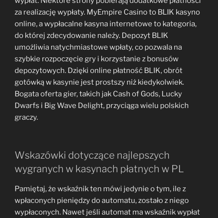
wypłat. Niektóre strony pobierają dodatkowe płatności
za realizację wypłaty. MyEmpire Casino to BLIK kasyno
online, a wypłacalne kasyna internetowe to kategoria,
do której zdecydowanie należy. Depozyt BLIK
umożliwia natychmiastowe wpłaty, co pozwala na
szybkie rozpoczęcie gry i korzystanie z bonusów
depozytowych. Dzięki online płatność BLIK, obrót
gotówką w kasynie jest prostszy niż kiedykolwiek.
Bogata oferta gier, takich jak Cash of Gods, Lucky
Dwarfs i Big Wave Delight, przyciąga wielu polskich
graczy.
Wskazówki dotyczące najlepszych
wygranych w kasynach płatnych w PL
Pamiętaj, że wskaźnik ten mówi jedynie o tym, ile z
wpłaconych pieniędzy do automatu, zostało z niego
wypłaconych. Nawet jeśli automat ma wskaźnik wypłat