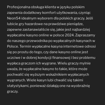
Profesjonalna obsługa klienta w języku polskim
zapewnia dodatkowy komfort użytkowania, czyniąc
Neon54 idealnym wyborem dla polskich graczy. Jeśli
lubicie gry hazardowe na prawdziwe pieniądze,
zapewne zastanawialiście się, jakie jest najbardziej
wypłacalne kasyno online w polsce 2024. Zapraszamy
do naszego przewodnika po wypłacalnych kasynach w
Polsce. Termin wypłacalne kasyna internetowe odnosi
się po prostu do tego, czy dane kasyno online jest
uczciwe i w dobrej kondycji finansowej i bez problemu
wypłaca graczom ich wygrane. Wielu graczy mylnie
uważa, że wypłacalne kasyno to takie, które może
pochwalić się wyższym wskaźnikiem wypłacanych
wygranych. Wiele kasyn lubi chwalić się takimi
statystykami, ponieważ działają one na wyobraźnię
graczy.