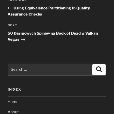
Previous
navigation
Post
Using Equivalence Partitioning In Quality
Assurance Checks
Next
NEXT
Post
50 Darmowych Spinów na Book of Dead w Vulkan
Vegas
Search
Search
for:
INDEX
Home
About