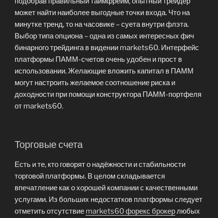
подобрав правильный таймфрейм, опытный трейдер
может найти наиболее выгодные точки входа. Что на
минутке тренд, то на часовике – суета внутри флэта.
Выбор типа опциона – одна из самых интересных фич
бинарного трейдинга в видении markets60. Интерфейс
платформы ПАММ-счетов очень удобен и прост в
использовании. Желающие вложить капитал в ПАММ
могут настроить желаемое соотношение риска и
доходности при помощи конструктора ПАММ-портфеля
от markets60.
Торговые счета
Есть и те, кто говорят о надёжности и стабильности
торговой платформы. В целом складывается
впечатление как о хорошей компании с качественными
услугами. Из больших недостатков платформы следует
отметить отсутствие
markets60 форекс брокер
любых