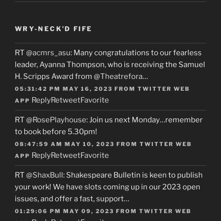
WRY-NECK’D FIFE
RT
@acmrs_asu
: Many congratulations to our fearless
leader, Ayanna Thompson, who is receiving the Samuel
H. Scripps Award from
@Theatrefora
…
05:31:42 PM MAY 16, 2023
FROM
TWITTER WEB
Reply
Retweet
Favorite
APP
RT
@RosePlayhouse
: Join us next Monday…remember
to book before 5.30pm!
08:47:59 AM MAY 10, 2023
FROM
TWITTER WEB
Reply
Retweet
Favorite
APP
RT
@ShaxBull
: Shakespeare Bulletin is keen to publish
your work! We have slots coming up in our 2023 open
issues, and offer a fast, support…
01:29:06 PM MAY 09, 2023
FROM
TWITTER WEB