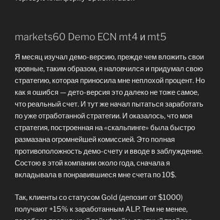
markets60 Demo ECN mt4 и mt5
Я месяц изучал демо-версию, прежде чем вложить свои
кровные, таким образом, я наловчился и придумал свою
стратегию, которая приносила мне неплохой процент. Но
как я ошибся — дето-версия это далеко не тоже самое,
что реальный счет. И тут же начал пытаться заработать
по уже отработанной стратегии. И оказалось, что моя
стратегия, построенная на «скальпинге» была быстро
размазана огромнейшей комиссией. Это полная
противоположность демо-счету и вводе в заблуждение.
Состою в этой компании около года, сначала я
вкладывала в понравившиеся мне счета по 10$.
Так, клиенты со статусом Gold (депозит от $1000)
получают +15% к заработанным ALP. Тем не менее,