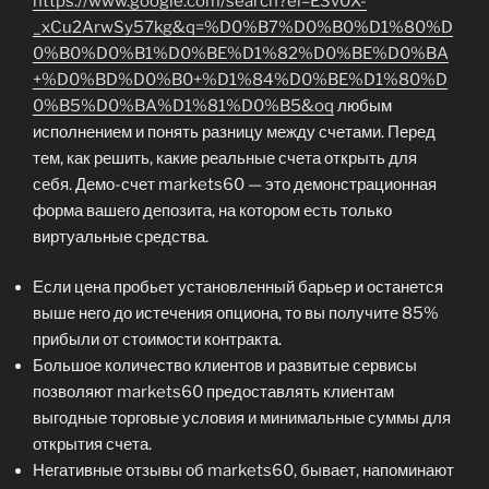
https://www.google.com/search?ei=E3v0X-
_xCu2ArwSy57kg&q=%D0%B7%D0%B0%D1%80%D
0%B0%D0%B1%D0%BE%D1%82%D0%BE%D0%BA
+%D0%BD%D0%B0+%D1%84%D0%BE%D1%80%D
0%B5%D0%BA%D1%81%D0%B5&oq
любым
исполнением и понять разницу между счетами. Перед
тем, как решить, какие реальные счета открыть для
себя. Демо-счет markets60 — это демонстрационная
форма вашего депозита, на котором есть только
виртуальные средства.
Если цена пробьет установленный барьер и останется
выше него до истечения опциона, то вы получите 85%
прибыли от стоимости контракта.
Большое количество клиентов и развитые сервисы
позволяют markets60 предоставлять клиентам
выгодные торговые условия и минимальные суммы для
открытия счета.
Негативные отзывы об markets60, бывает, напоминают