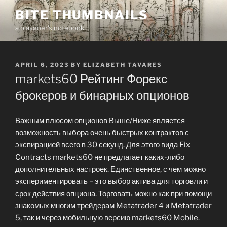
Skip
BITE THUMBNAILS
to
a playgoer's notebook
content
POSTED
APRIL 6, 2023
BY
ELIZABETH TAVARES
ON
markets60 Рейтинг Форекс
брокеров и бинарных опционов
Важным плюсом опционов Выше/Ниже является
возможность выбора очень быстрых контрактов с
экспирацией всего в 30 секунд. Для этого вида Fix
Contracts markets60 не предлагает каких-либо
дополнительных настроек. Единственное, с чем можно
экспериментировать – это выбор актива для торговли и
срок действия опциона. Торговать можно как при помощи
знакомых многим трейдерам Metatrader 4 и Metatrader
5, так и через мобильную версию markets60 Mobile.