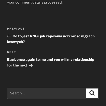
your comment data is processed
.
Post
Previous
PREVIOUS
navigation
Post
Co to jest RNG i jak zapewnia uczciwość w grach
losowych?
Next
NEXT
Post
Back once again to me and you will my relationship
for the next
Search
Search
for: