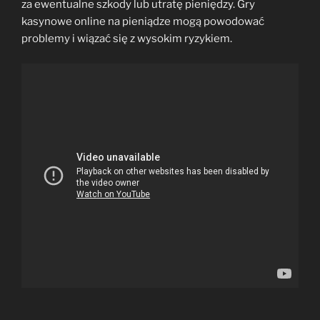
za ewentualne szkody lub utratę pieniędzy. Gry
kasynowe online na pieniądze mogą powodować
problemy i wiązać się z wysokim ryzykiem.