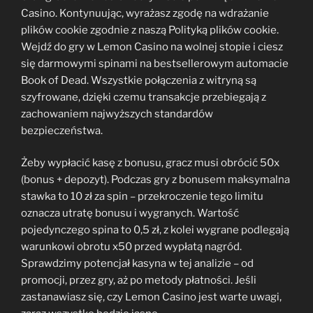
Casino. Kontynuując, wyrażasz zgodę na wdrażanie
plików cookie zgodnie z naszą Polityką plików cookie.
Wejdź do gry w Lemon Casino na wolnej stopie i ciesz
się darmowymi spinami na bestsellerowym automacie
Book of Dead. Wszystkie połączenia z witryną są
szyfrowane, dzięki czemu transakcje przebiegają z
zachowaniem najwyższych standardów
bezpieczeństwa.
Żeby wypłacić kasę z bonusu, gracz musi obrócić 50x
(bonus + depozyt). Podczas gry z bonusem maksymalna
stawka to 10 zł za spin – przekroczenie tego limitu
oznacza utratę bonusu i wygranych. Wartość
pojedynczego spina to 0,5 zł, z kolei wygrane podlegają
warunkowi obrotu x50 przed wypłatą nagród.
Sprawdzimy potencjał kasyna w tej analizie – od
promocji, przez gry, aż po metody płatności. Jeśli
zastanawiasz się, czy Lemon Casino jest warte uwagi,