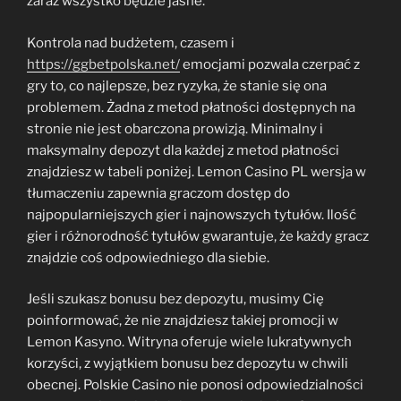
zaraz wszystko będzie jasne.
Kontrola nad budżetem, czasem i
https://ggbetpolska.net/
emocjami pozwala czerpać z
gry to, co najlepsze, bez ryzyka, że stanie się ona
problemem. Żadna z metod płatności dostępnych na
stronie nie jest obarczona prowizją. Minimalny i
maksymalny depozyt dla każdej z metod płatności
znajdziesz w tabeli poniżej. Lemon Casino PL wersja w
tłumaczeniu zapewnia graczom dostęp do
najpopularniejszych gier i najnowszych tytułów. Ilość
gier i różnorodność tytułów gwarantuje, że każdy gracz
znajdzie coś odpowiedniego dla siebie.
Jeśli szukasz bonusu bez depozytu, musimy Cię
poinformować, że nie znajdziesz takiej promocji w
Lemon Kasyno. Witryna oferuje wiele lukratywnych
korzyści, z wyjątkiem bonusu bez depozytu w chwili
obecnej. Polskie Casino nie ponosi odpowiedzialności