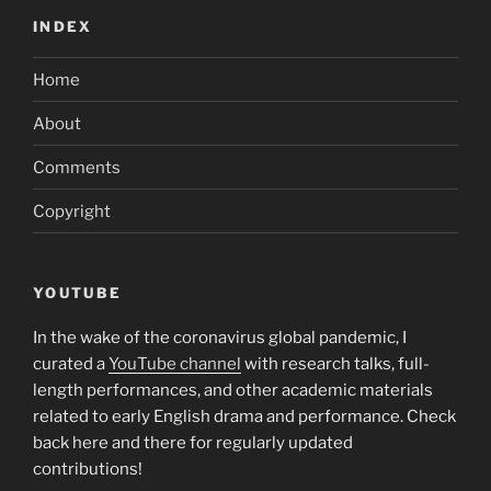
INDEX
Home
About
Comments
Copyright
YOUTUBE
In the wake of the coronavirus global pandemic, I
curated a
YouTube channel
with research talks, full-
length performances, and other academic materials
related to early English drama and performance. Check
back here and there for regularly updated
contributions!