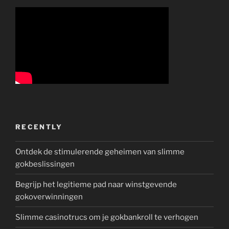
RECENTLY
Ontdek de stimulerende geheimen van slimme
gokbeslissingen
Begrijp het legitieme pad naar winstgevende
gokoverwinningen
Slimme casinotrucs om je gokbankroll te verhogen