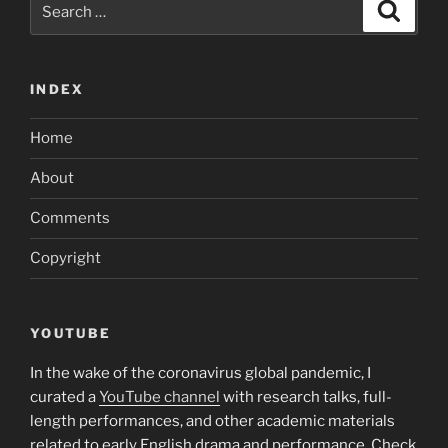
Search
for:
INDEX
Home
About
Comments
Copyright
YOUTUBE
In the wake of the coronavirus global pandemic, I
curated a
YouTube channel
with research talks, full-
length performances, and other academic materials
related to early English drama and performance. Check