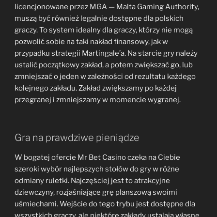
licencjonowane przez MGA — Malta Gaming Authority,
muszą być również legalnie dostępne dla polskich
graczy. To system idealny dla graczy, którzy nie mogą
pozwolić sobie na taki nakład finansowy, jak w
przypadku strategii Martingale’a. Na starcie gry należy
ustalić początkowy zakład, a potem zwiększać go, lub
zmniejszać o jeden w zależności od rezultatu każdego
kolejnego zakładu. Zakład zwiększamy po każdej
przegranej i zmniejszamy w momencie wygranej.
Gra na prawdziwe pieniądze
W bogatej ofercie Mr Bet Casino czeka na Ciebie
szeroki wybór najlepszych stołów do gry w różne
odmiany ruletki. Najczęściej jest to atrakcyjne
dziewczyny, rozjaśniające grę planszową swoimi
uśmiechami. Wejście do tego trybu jest dostępne dla
wszystkich graczy, ale niektóre zakłady ustalają własne