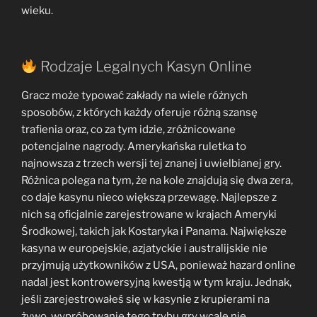
wieku.
Rodzaje Legalnych Kasyn Online
Gracz może typować zakłady na wiele różnych
sposobów, z których każdy oferuje różną szansę
trafienia oraz, co za tym idzie, zróżnicowane
potencjalne nagrody. Amerykańska ruletka to
najnowsza z trzech wersji tej znanej i uwielbianej gry.
Różnica polega na tym, że na kole znajdują się dwa zera,
co daje kasynu nieco większą przewagę. Najlepsze z
nich są oficjalnie zarejestrowane w krajach Ameryki
Środkowej, takich jak Kostaryka i Panama. Największe
kasyna w europejskie, azjatyckie i australijskie nie
przyjmują użytkowników z USA, ponieważ hazard online
nadal jest kontrowersyjną kwestją w tym kraju. Jednak,
jeśli zarejestrowałeś się w kasynie z krupierami na
żywo, wypróbowanie tego trybu gry wcale nie