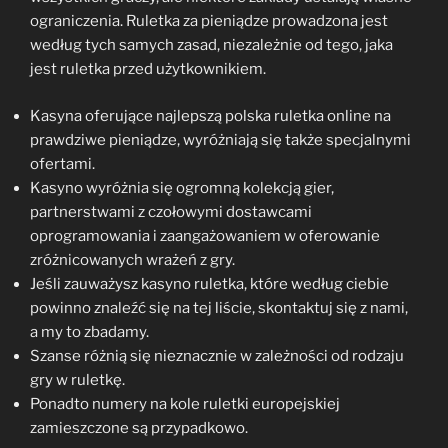
ograniczenia. Ruletka za pieniądze prowadzona jest
według tych samych zasad, niezależnie od tego, jaka
jest ruletka przed użytkownikiem.
Kasyna oferujące najlepszą polska ruletka online na
prawdziwe pieniądze, wyróżniają się także specjalnymi
ofertami.
Kasyno wyróżnia się ogromną kolekcją gier,
partnerstwami z czołowymi dostawcami
oprogramowania i zaangażowaniem w oferowanie
zróżnicowanych wrażeń z gry.
Jeśli zauważysz kasyno ruletka, które według ciebie
powinno znaleźć się na tej liście, skontaktuj się z nami,
a my to zbadamy.
Szanse różnią się nieznacznie w zależności od rodzaju
gry w ruletkę.
Ponadto numery na kole ruletki europejskiej
zamieszczone są przypadkowo.