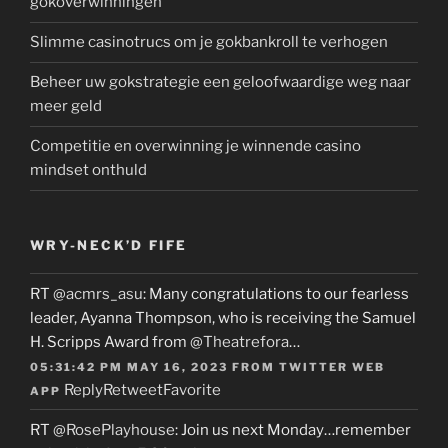
gokoverwinningen
Slimme casinotrucs om je gokbankroll te verhogen
Beheer uw gokstrategie een geloofwaardige weg naar
meer geld
Competitie en overwinning je winnende casino
mindset onthuld
WRY-NECK’D FIFE
RT
@acmrs_asu
: Many congratulations to our fearless
leader, Ayanna Thompson, who is receiving the Samuel
H. Scripps Award from
@Theatrefora
…
05:31:42 PM MAY 16, 2023
FROM
TWITTER WEB
Reply
Retweet
Favorite
APP
RT
@RosePlayhouse
: Join us next Monday…remember