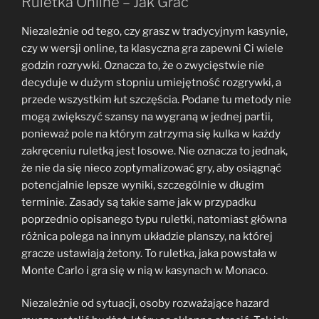
Ruletka Online – Jak Grać
Niezależnie od tego, czy grasz w tradycyjnym kasynie,
czy w wersji online, ta klasyczna gra zapewni Ci wiele
godzin rozrywki. Oznacza to, że o zwycięstwie nie
decyduje w dużym stopniu umiejętność rozgrywki, a
przede wszystkim łut szczęścia. Podane tu metody nie
mogą zwiększyć szansy na wygraną w jednej partii,
ponieważ pole na którym zatrzyma się kulka w każdy
zakręceniu ruletką jest losowe. Nie oznacza to jednak,
że nie da się nieco zoptymalizować gry, aby osiągnąć
potencjalnie lepsze wyniki, szczególnie w długim
terminie. Zasady są takie same jak w przypadku
poprzednio opisanego typu ruletki, natomiast główna
różnica polega na innym układzie planszy, na której
gracze ustawiają żetony. To ruletka, jaka powstała w
Monte Carlo i gra się w nią w kasynach w Monaco.
Niezależnie od sytuacji, osoby rozważające hazard