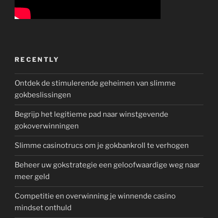
RECENTLY
Ontdek de stimulerende geheimen van slimme
gokbeslissingen
Begrijp het legitieme pad naar winstgevende
gokoverwinningen
Slimme casinotrucs om je gokbankroll te verhogen
Beheer uw gokstrategie een geloofwaardige weg naar
meer geld
Competitie en overwinning je winnende casino
mindset onthuld