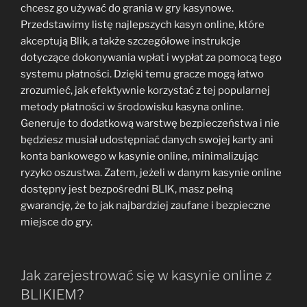
chcesz go używać do grania w gry kasynowe.
Przedstawimy listę najlepszych kasyn online, które
akceptują Blik, a także szczegółowe instrukcje
dotyczące dokonywania wpłat i wypłat za pomocą tego
systemu płatności. Dzięki temu gracze mogą łatwo
zrozumieć, jak efektywnie korzystać z tej popularnej
metody płatności w środowisku kasyna online.
Generuje to dodatkową warstwę bezpieczeństwa i nie
będziesz musiał udostępniać danych swojej karty ani
konta bankowego w kasynie online, minimalizując
ryzyko oszustwa. Zatem, jeżeli w danym kasynie online
dostępny jest bezpośredni BLIK, masz pełną
gwarancję, że to jak najbardziej zaufane i bezpieczne
miejsce do gry.
Jak zarejestrować się w kasynie online z
BLIKIEM?