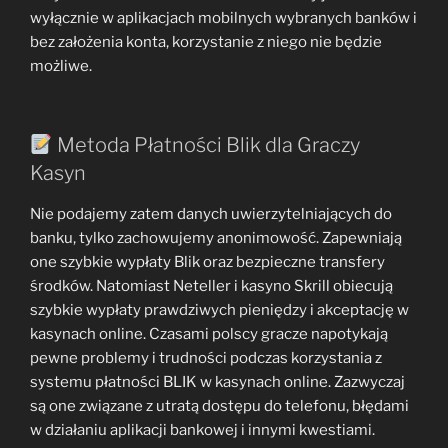
wyłącznie w aplikacjach mobilnych wybranych banków i
bez założenia konta, korzystanie z niego nie będzie
możliwe.
Metoda Płatności Blik dla Graczy
Kasyn
Nie podajemy zatem danych uwierzytelniających do
banku, tylko zachowujemy anonimowość. Zapewniają
one szybkie wypłaty Blik oraz bezpieczne transfery
środków. Natomiast Neteller i kasyno Skrill obiecują
szybkie wypłaty prawdziwych pieniędzy i akceptację w
kasynach online. Czasami polscy gracze napotykają
pewne problemy i trudności podczas korzystania z
systemu płatności BLIK w kasynach online. Zazwyczaj
są one związane z utratą dostępu do telefonu, błędami
w działaniu aplikacji bankowej i innymi kwestiami.