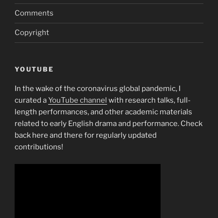
Comments
Copyright
YOUTUBE
In the wake of the coronavirus global pandemic, I
curated a
YouTube channel
with research talks, full-
length performances, and other academic materials
related to early English drama and performance. Check
back here and there for regularly updated
contributions!