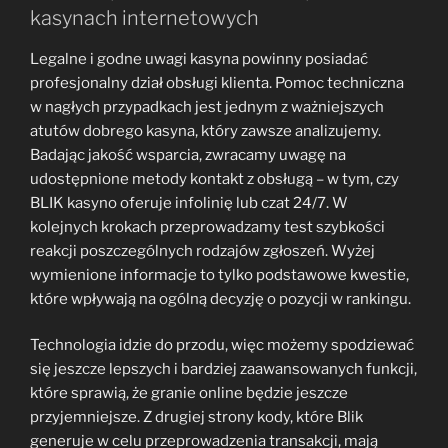
kasynach internetowych
Legalne i godne uwagi kasyna powinny posiadać
profesjonalny dział obsługi klienta. Pomoc techniczna
w nagłych przypadkach jest jednym z ważniejszych
atutów dobrego kasyna, który zawsze analizujemy.
Badając jakość wsparcia, zwracamy uwagę na
udostępnione metody kontakt z obsługą – w tym, czy
BLIK kasyno oferuje infolinię lub czat 24/7. W
kolejnych krokach przeprowadzamy test szybkości
reakcji poszczególnych rodzajów zgłoszeń. Wyżej
wymienione informacje to tylko podstawowe kwestie,
które wpływają na ogólną decyzję o pozycji w rankingu.
Technologia idzie do przodu, więc możemy spodziewać
się jeszcze lepszych i bardziej zaawansowanych funkcji,
które sprawią, że granie online będzie jeszcze
przyjemniejsze. Z drugiej strony kody, które Blik
generuje w celu przeprowadzenia transakcji, mają