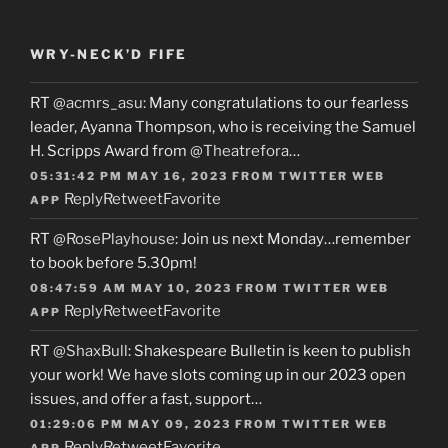
WRY-NECK’D FIFE
RT
@acmrs_asu
: Many congratulations to our fearless
leader, Ayanna Thompson, who is receiving the Samuel
H. Scripps Award from
@Theatrefora
…
05:31:42 PM MAY 16, 2023
FROM
TWITTER WEB
Reply
Retweet
Favorite
APP
RT
@RosePlayhouse
: Join us next Monday…remember
to book before 5.30pm!
08:47:59 AM MAY 10, 2023
FROM
TWITTER WEB
Reply
Retweet
Favorite
APP
RT
@ShaxBull
: Shakespeare Bulletin is keen to publish
your work! We have slots coming up in our 2023 open
issues, and offer a fast, support…
01:29:06 PM MAY 09, 2023
FROM
TWITTER WEB
Reply
Retweet
Favorite
APP