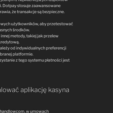
i. Dotpay stosuje zaawansowane
rawia, że transakcje są bezpieczne.
nowych użytkowników, aby przetestować
łasnych środków.
innej metody, takiej jak przelew
kredytową.
leży od indywidualnych preferencji
branej platformie.
ystanie z tego systemu płatności jest
alować aplikację kasyna
o handlowcom, w umowach