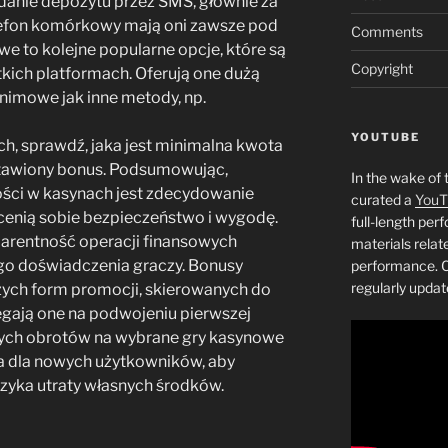
ładanie depozytu przez SMS, głównie za
telefon komórkowy mają oni zawsze pod
Comments
we to kolejne popularne opcje, które są
Copyright
kich platformach. Oferują one dużą
onimowe jak inne metody, np.
YOUTUBE
ich, sprawdź, jaka jest minimalna kwota
tawiony bonus. Podsumowując,
In the wake of 
ności w kasynach jest zdecydowanie
curated a
YouT
 cenią sobie bezpieczeństwo i wygodę.
full-length pe
parentność operacji finansowych
materials relat
go doświadczenia graczy. Bonusy
performance. C
regularly updat
szych form promocji, skierowanych do
gają one na podwojeniu pierwszej
ych obrotów na wybrane gry kasynowe
ja dla nowych użytkowników, aby
zyka utraty własnych środków.