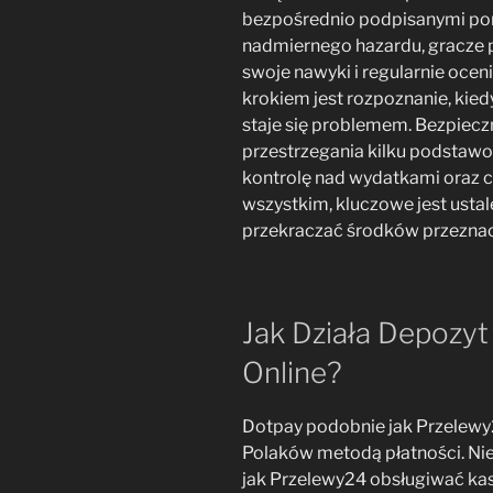
bezpośrednio podpisanymi po
nadmiernego hazardu, gracze
swoje nawyki i regularnie ocen
krokiem jest rozpoznanie, kied
staje się problemem. Bezpiec
przestrzegania kilku podstaw
kontrolę nad wydatkami oraz 
wszystkim, kluczowe jest ustal
przekraczać środków przeznac
Jak Działa Depozy
Online?
Dotpay podobnie jak Przelewy2
Polaków metodą płatności. Nies
jak Przelewy24 obsługiwać kasyn