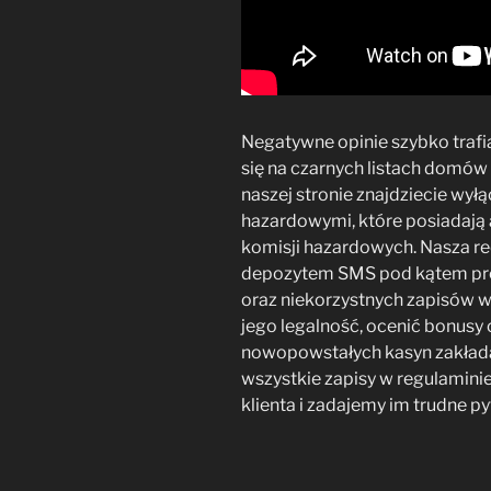
Negatywne opinie szybko trafia
się na czarnych listach domów 
naszej stronie znajdziecie wył
hazardowymi, które posiadają 
komisji hazardowych. Nasza re
depozytem SMS pod kątem pre
oraz niekorzystnych zapisów 
jego legalność, ocenić bonusy 
nowopowstałych kasyn zakład
wszystkie zapisy w regulaminie
klienta i zadajemy im trudne py