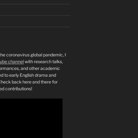
the coronavirus global pandemic, I
ube channel
with research talks,
rformances, and other academic
ed to early English drama and
heck back here and there for
ed contributions!