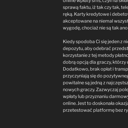
online wpłaty sms, czyli na sk
sprawą faktu, iż tak czy tak, 
ręką. Karty kredytowe i debeto
akceptowane na niemal wszyst
wygodę, chociaż nie są tak an
Kiedy spodoba Ci się jeden z n
depozytu, aby odebrać przeds
korzystanie z tej metody płat
dobrą opcją dla graczy, którzy
Dodatkowo, brak opłat i trans
przyczyniają się do pozytywne
powitalne są jedną z najczęst
nowych graczy. Zazwyczaj pole
wpłaty lub przyznaniu darmow
online. Jest to doskonała okaz
przetestować platformę bez ry