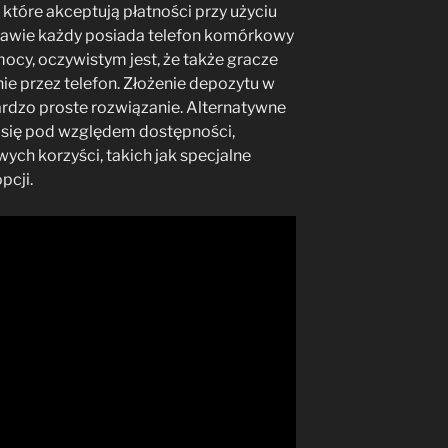
 które akceptują płatności przy użyciu
prawie każdy posiada telefon komórkowy
mocy, oczywistym jest, że także gracze
e przez telefon. Złożenie depozytu w
ardzo proste rozwiązanie. Alternatywne
 się pod względem dostępności,
ych korzyści, takich jak specjalne
pcji.