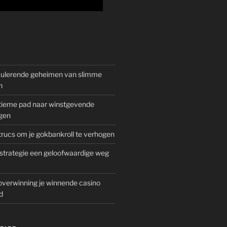
mulerende geheimen van slimme
n
gitieme pad naar winstgevende
gen
rucs om je gokbankroll te verhogen
trategie een geloofwaardige weg
overwinning je winnende casino
d