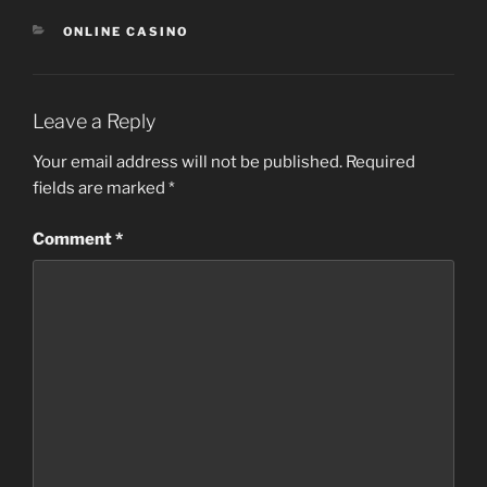
CATEGORIES
ONLINE CASINO
Leave a Reply
Your email address will not be published.
Required
fields are marked
*
Comment
*