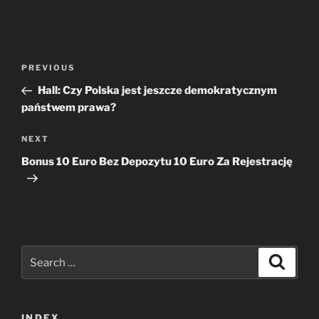
Post
Previous
PREVIOUS
navigation
Post
Hall: Czy Polska jest jeszcze demokratycznym
państwem prawa?
Next
NEXT
Post
Bonus 10 Euro Bez Depozytu 10 Euro Za Rejestrację
Search
Search
for:
INDEX