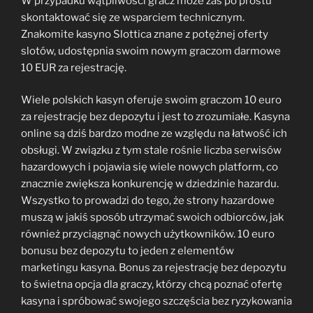
W przypadku wątpliwości gracz może zaś po prostu
skontaktować się ze wsparciem technicznym.
Znakomite kasyno Slottica znane z potężnej oferty
slotów, udostępnia swoim nowym graczom darmowe
10 EUR za rejestrację.
Wiele polskich kasyn oferuje swoim graczom 10 euro
za rejestrację bez depozytu i jest to zrozumiałe. Kasyna
online są dziś bardzo modne ze względu na łatwość ich
obsługi. W związku z tym stale rośnie liczba serwisów
hazardowych i pojawia się wiele nowych platform, co
znacznie zwiększa konkurencję w dziedzinie hazardu.
Wszystko to prowadzi do tego, że strony hazardowe
muszą w jakiś sposób utrzymać swoich odbiorców, jak
również przyciągnąć nowych użytkowników. 10 euro
bonusu bez depozytu to jeden z elementów
marketingu kasyna. Bonus za rejestrację bez depozytu
to świetna opcja dla graczy, którzy chcą poznać ofertę
kasyna i spróbować swojego szczęścia bez ryzykowania