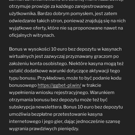
otrzymuje prowizje za każdego zarejestrowanego
użytkownika. Bardzo dobrym pomysłem, jest zatem
odwiedzanie takich stron, ponieważ znajdują się na nich
wyjątkowe oferty, które nie są proponowane nawet na
oficjalnych witrynach.
Bonus w wysokości 10 euro bez depozytu w kasynach
wirtualnych jest zazwyczaj przyznawany graczom po
założeniu konta osobistego. Niektóre kasyna mogą też
ustalić dodatkowe warunki dotyczące aktywacji tego
typu bonusu. Przykładowo, może to być podanie kodu
bonusowego
https://ggbet-pl.win/
w trakcie
wypełnienia wniosku rejestracyjnego. Warunkiem
otrzymania bonusu bez depozytu może też być
subskrypcja newslettera. Bonus 10 euro bez depozytu
umożliwia bezpłatne przetestowanie kasyna
internetowego i jego gier, dając jednocześnie szansę
wygrania prawdziwych pieniędzy.