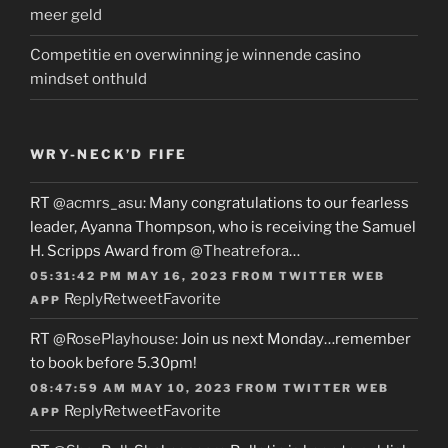
meer geld
Competitie en overwinning je winnende casino
mindset onthuld
WRY-NECK’D FIFE
RT
@acmrs_asu
: Many congratulations to our fearless
leader, Ayanna Thompson, who is receiving the Samuel
H. Scripps Award from
@Theatrefora
…
05:31:42 PM MAY 16, 2023
FROM
TWITTER WEB
Reply
Retweet
Favorite
APP
RT
@RosePlayhouse
: Join us next Monday…remember
to book before 5.30pm!
08:47:59 AM MAY 10, 2023
FROM
TWITTER WEB
Reply
Retweet
Favorite
APP