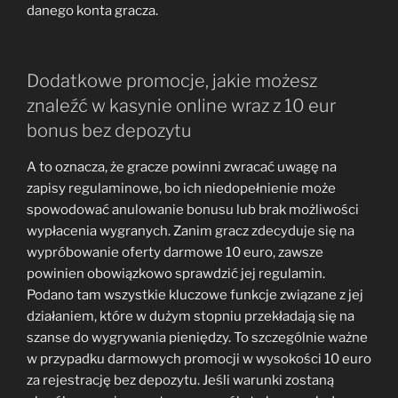
danego konta gracza.
Dodatkowe promocje, jakie możesz
znaleźć w kasynie online wraz z 10 eur
bonus bez depozytu
A to oznacza, że gracze powinni zwracać uwagę na
zapisy regulaminowe, bo ich niedopełnienie może
spowodować anulowanie bonusu lub brak możliwości
wypłacenia wygranych. Zanim gracz zdecyduje się na
wypróbowanie oferty darmowe 10 euro, zawsze
powinien obowiązkowo sprawdzić jej regulamin.
Podano tam wszystkie kluczowe funkcje związane z jej
działaniem, które w dużym stopniu przekładają się na
szanse do wygrywania pieniędzy. To szczególnie ważne
w przypadku darmowych promocji w wysokości 10 euro
za rejestrację bez depozytu. Jeśli warunki zostaną