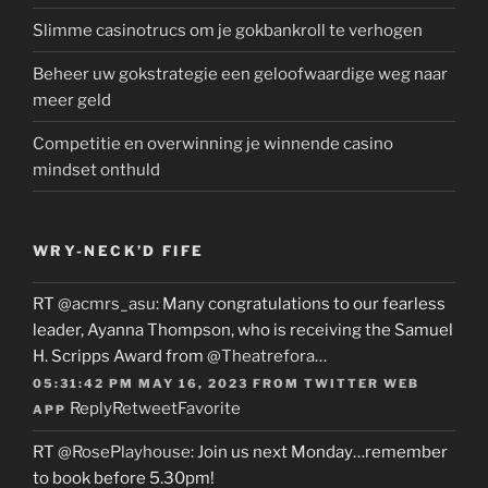
Slimme casinotrucs om je gokbankroll te verhogen
Beheer uw gokstrategie een geloofwaardige weg naar
meer geld
Competitie en overwinning je winnende casino
mindset onthuld
WRY-NECK’D FIFE
RT
@acmrs_asu
: Many congratulations to our fearless
leader, Ayanna Thompson, who is receiving the Samuel
H. Scripps Award from
@Theatrefora
…
05:31:42 PM MAY 16, 2023
FROM
TWITTER WEB
Reply
Retweet
Favorite
APP
RT
@RosePlayhouse
: Join us next Monday…remember
to book before 5.30pm!