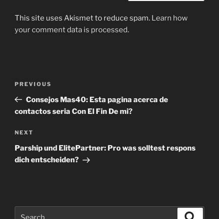
This site uses Akismet to reduce spam.
Learn how
your comment data is processed
.
Post
Previous
PREVIOUS
navigation
Post
Consejos Mas40: Esta pagina acerca de
contactos seria Con El Fin De mi?
Next
NEXT
Post
Parship und ElitePartner: Pro was solltest respons
dich entscheiden?
Search
Search