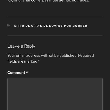
lograr charlar con el pasar del tiempo honradez.
CATEGORIES
SITIO DE CITAS DE NOVIAS POR CORREO
Leave a Reply
Your email address will not be published.
Required
fields are marked
*
Comment
*