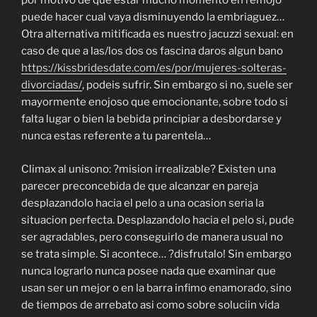
por motivo de que estar mucho momento en remojo
puede hacer cual vaya disminuyendo la embriaguez…
Otra alternativa mitificada es nuestro jacuzzi sexual: en
caso de que a las/los dos os fascina daros algun bano
https://kissbridesdate.com/es/por/mujeres-solteras-
divorciadas/
, podeis sufrir. Sin embargo si no, suele ser
mayormente enojoso que emocionante, sobre todo si
falta lugar o bien la bebida principiar a desbordarse y
nunca estas referente a tu parentela…
Climax al unisono: ?mision irrealizable? Existen una
parecer preconcebida de que alcanzar en pareja
desplazandolo hacia el pelo a una ocasion seria la
situacion perfecta. Desplazandolo hacia el pelo si, pude
ser agradables, pero conseguirlo de manera usual no
se trata simple. Si acontece… ?disfrutalo! Sin embargo
nunca lograrlo nunca posee nada que examinar que
usan ser un mejor o en la barra infimo enamorado, sino
de tiempos de arrebato asi como sobre soluciin vida