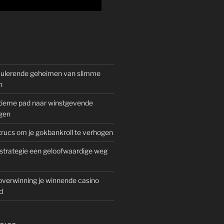
mulerende geheimen van slimme
n
gitieme pad naar winstgevende
gen
rucs om je gokbankroll te verhogen
trategie een geloofwaardige weg
overwinning je winnende casino
d