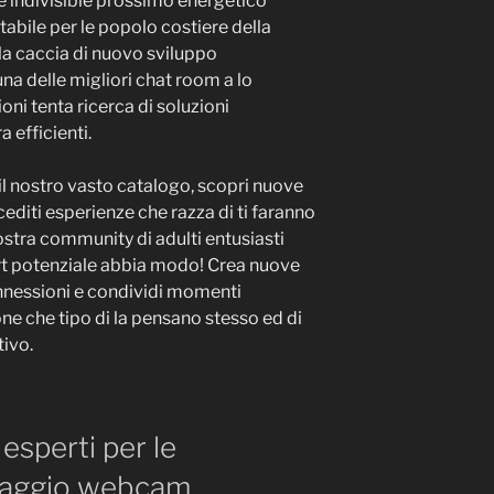
re indivisible prossimo energetico
abile per le popolo costiere della
lla caccia di nuovo sviluppo
na delle migliori chat room a lo
ni tenta ricerca di soluzioni
a efficienti.
 il nostro vasto catalogo, scopri nuove
editi esperienze che razza di ti faranno
nostra community di adulti entusiasti
ort potenziale abbia modo! Crea nuove
onnessioni e condividi momenti
ne che tipo di la pensano stesso ed di
tivo.
esperti per le
saggio webcam