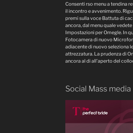
Consenti rso menu a tendina r
il incontro e avvenimento.
Rigua
premi sulla voce Battuta di ca
ancora, dal menu quale vedete a
Impostazioni per Omegle. In qu
Fotocamera di nuovo Microfono,
adiacente di nuovo seleziona l
attrezzatura. La prudenza di O
ancora al di all’aperto del collo
Social Mass media