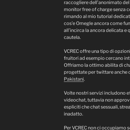
raccogliere dell’anonimato del c
monitor free of charge senza co
rimando al mio tutorial dedica
cos’e Omegle ancora come funz
all’incirca la ancora delicata 
cautela.
VCREC offre una tipo di opzion
fruitori ad esempio cercano int
Offriamo la ottimo abilita di c
progettate per twittare anche
Pakistani
.
Volte nostri servizi includono e
videochat, tuttavia non appr
espliciti che chat sessuali, st
inadatto.
Per VCREC non ci occupiamo so