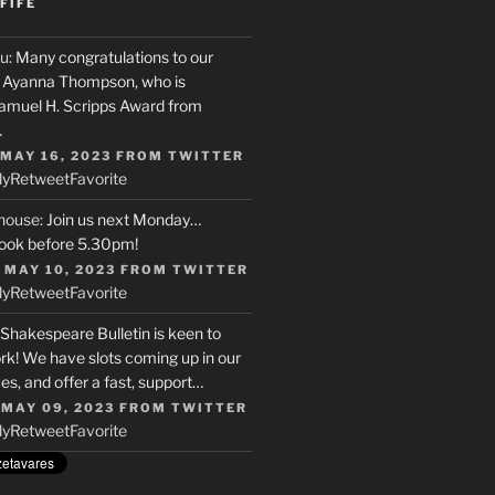
FIFE
u
: Many congratulations to our
r, Ayanna Thompson, who is
Samuel H. Scripps Award from
…
 MAY 16, 2023
FROM
TWITTER
ly
Retweet
Favorite
house
: Join us next Monday…
ook before 5.30pm!
 MAY 10, 2023
FROM
TWITTER
ly
Retweet
Favorite
 Shakespeare Bulletin is keen to
rk! We have slots coming up in our
s, and offer a fast, support…
 MAY 09, 2023
FROM
TWITTER
ly
Retweet
Favorite