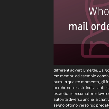
different advert Omegle. L’alg
rso membri ad esempio condivid
puro. In questo momento, gli f
perche non esiste indivis tabel
excretion consumatore deve co
autorita diverso anche la chat 
segno ottimo verso rso predatori