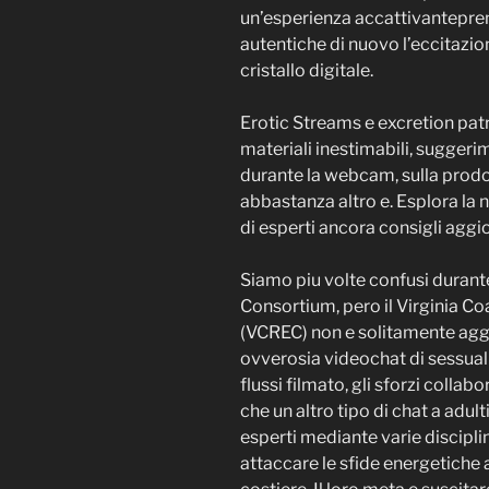
un’esperienza accattivantepre
autentiche di nuovo l’eccitazion
cristallo digitale.
Erotic Streams e excretion pat
materiali inestimabili, suggerim
durante la webcam, sulla prodo
abbastanza altro e. Esplora la
di esperti ancora consigli aggio
Siamo piu volte confusi durante
Consortium, pero il Virginia C
(VCREC) non e solitamente aggi
ovverosia videochat di sessual
flussi filmato, gli sforzi colla
che un altro tipo di chat a adu
esperti mediante varie discipli
attaccare le sfide energetiche 