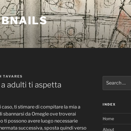
MBNAILS
H TAVARES
Search
 a adulti ti aspetta
for:
INDEX
i caso, ti stimare di compitare la mia a
 di sbannarsi da Omegle ove troverai
Home
io ti possono avere luogo necessarie
schermata successiva, sposta quindi verso
About