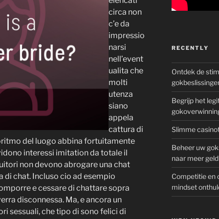
elencati
circa non
c’e da
impressio
narsi
RECENTLY
nell’event
ualita che
Ontdek de sti
molti
gokbeslissinge
utenza
Begrijp het le
siano
gokoverwinnin
appela
cattura di
Slimme casinot
oritmo del luogo abbina fortuitamente
Beheer uw goks
ono interessi imitation da totale il
naar meer geld
ruitori non devono abrogare una chat
la di chat. Incluso cio ad esempio
Competitie en 
mindset onthul
mporre e cessare di chattare sopra
verra disconnessa. Ma, e ancora un
 sessuali, che tipo di sono felici di