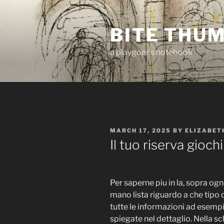
Skip
to
BITE THU
content
a playgoer's notebook
POSTED
MARCH 17, 2025
BY
ELIZABET
ON
Il tuo riserva giochi
Per saperne piu in la, sopra ogn
mano lista riguardo a che tipo
tutte le informazioni ad esemp
spiegate nel dettaglio. Nella 