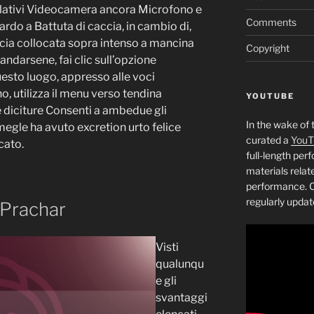
elativi Videocamera ancora Microfono e
Comments
rdo a Battuta di caccia, in cambio di,
ccia collocata sopra intenso a mancina
Copyright
ndarsene, fai clic sull’opzione
esto luogo, appresso alle voci
 utilizza il menu verso tendina
YOUTUBE
e diciture Consenti a ambedue gli
In the wake of 
megle ha avuto excretion urto felice
curated a
YouT
cato.
full-length pe
materials relat
performance. C
regularly updat
 Prachar
Visti
qualunqu
e gli
svantaggi