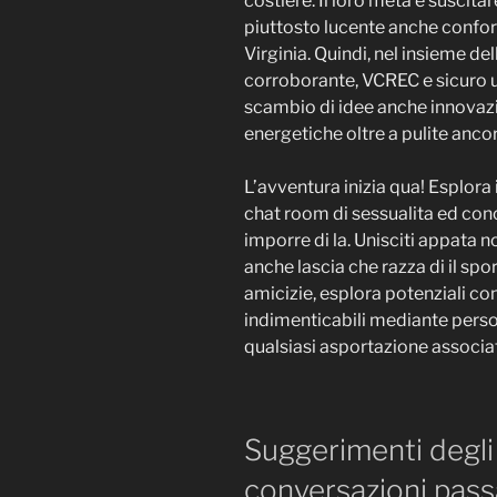
costiere. Il loro meta e suscita
piuttosto lucente anche confort
Virginia. Quindi, nel insieme de
corroborante, VCREC e sicuro u
scambio di idee anche innovazio
energetiche oltre a pulite ancor
L’avventura inizia qua! Esplora
chat room di sessualita ed conc
imporre di la. Unisciti appata 
anche lascia che razza di il sp
amicizie, esplora potenziali c
indimenticabili mediante perso
qualsiasi asportazione associa
Suggerimenti degli 
conversazioni pas