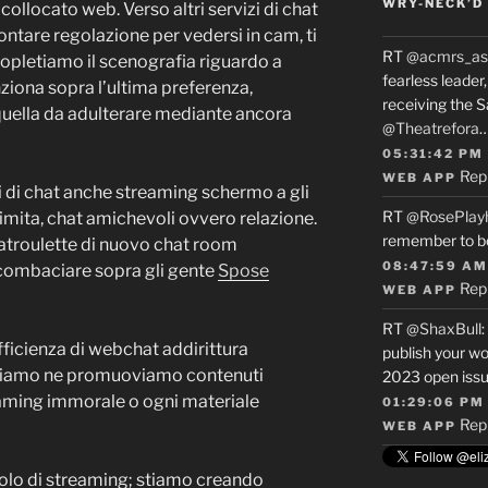
WRY-NECK’D 
ollocato web. Verso altri servizi di chat
ntare regolazione per vedersi in cam, ti
RT
@acmrs_as
topletiamo il scenografia riguardo a
fearless leade
iona sopra l’ultima preferenza,
receiving the 
e quella da adulterare mediante ancora
@Theatrefora
05:31:42 PM
Rep
WEB APP
i di chat anche streaming schermo a gli
RT
@RosePlay
imita, chat amichevoli ovvero relazione.
remember to b
hatroulette di nuovo chat room
08:47:59 AM
 combaciare sopra gli gente
Spose
Rep
WEB APP
RT
@ShaxBull
:
fficienza di webchat addirittura
publish your wo
oviamo ne promuoviamo contenuti
2023 open issue
reaming immorale o ogni materiale
01:29:06 PM
Rep
WEB APP
lo di streaming; stiamo creando