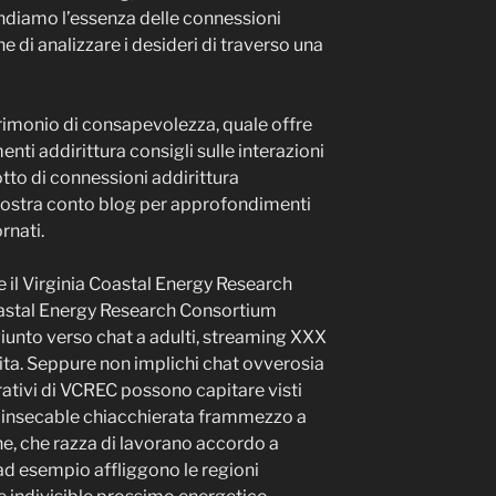
ndiamo l’essenza delle connessioni
e di analizzare i desideri di traverso una
rimonio di consapevolezza, quale offre
enti addirittura consigli sulle interazioni
tto di connessioni addirittura
 nostra conto blog per approfondimenti
rnati.
 il Virginia Coastal Energy Research
oastal Energy Research Consortium
unto verso chat a adulti, streaming XXX
ita. Seppure non implichi chat ovverosia
borativi di VCREC possono capitare visti
ltiinsecable chiacchierata frammezzo a
ne, che razza di lavorano accordo a
ad esempio affliggono le regioni