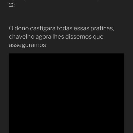
12:
O dono castigara todas essas praticas,
chavelho agora lhes dissemos que
asseguramos