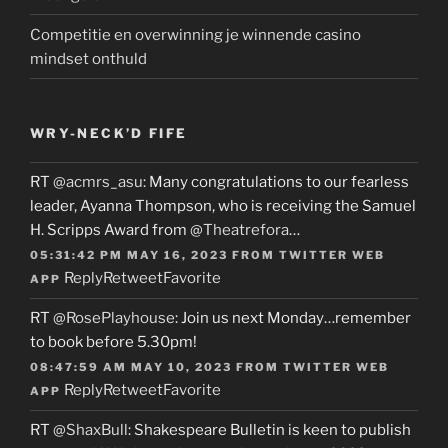
Competitie en overwinning je winnende casino
mindset onthuld
WRY-NECK’D FIFE
RT
@acmrs_asu
: Many congratulations to our fearless
leader, Ayanna Thompson, who is receiving the Samuel
H. Scripps Award from
@Theatrefora
…
05:31:42 PM MAY 16, 2023
FROM
TWITTER WEB
Reply
Retweet
Favorite
APP
RT
@RosePlayhouse
: Join us next Monday…remember
to book before 5.30pm!
08:47:59 AM MAY 10, 2023
FROM
TWITTER WEB
Reply
Retweet
Favorite
APP
RT
@ShaxBull
: Shakespeare Bulletin is keen to publish