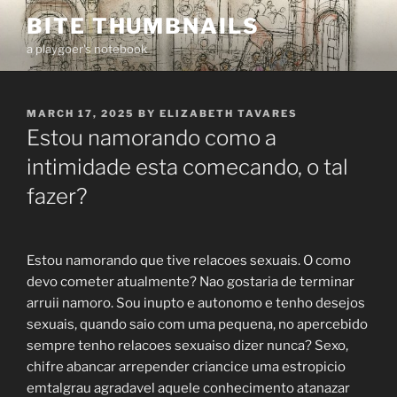
Skip
BITE THUMBNAILS
to
a playgoer's notebook
content
POSTED
MARCH 17, 2025
BY
ELIZABETH TAVARES
ON
Estou namorando como a
intimidade esta comecando, o tal
fazer?
Estou namorando que tive relacoes sexuais. O como
devo cometer atualmente? Nao gostaria de terminar
arruii namoro. Sou inupto e autonomo e tenho desejos
sexuais, quando saio com uma pequena, no apercebido
sempre tenho relacoes sexuaiso dizer nunca? Sexo,
chifre abancar arrepender criancice uma estropicio
emtalgrau agradavel aquele conhecimento atanazar