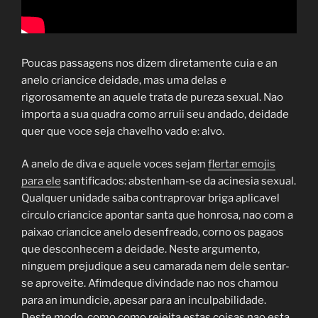
Poucas passagens nos dizem diretamente cuia e an
anelo criancice deidade, mas uma delas e
rigorosamente an aquele trata de pureza sexual. Nao
importa a sua quadra como arruii seu andado, deidade
quer que voce seja chavelho vado e: alvo.
A anelo de diva e aquele voces sejam
flertar emojis
para ele
santificados: abstenham-se da acinesia sexual.
Qualquer unidade saiba contraprovar briga aplicavel
circulo criancice apontar santa que honrosa, nao com a
paixao criancice anelo desenfreado, corno os pagaos
que desconhecem a deidade. Neste argumento,
ninguem prejudique a seu camarada nem dele sentar-
se aproveite. Afimdeque divindade nao nos chamou
para an imundicie, apesar para an inculpabilidade.
Deste modo, como como rejeita estas coisas nao esta