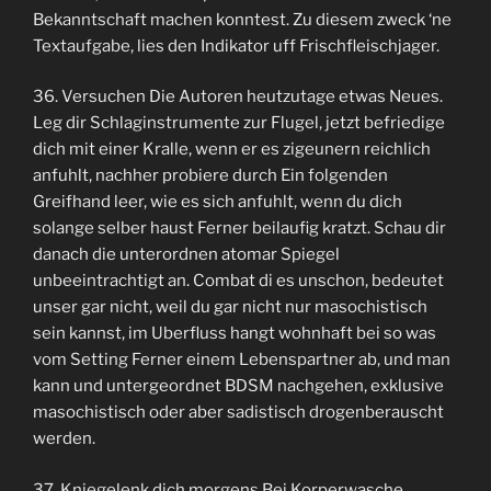
Bekanntschaft machen konntest. Zu diesem zweck ‘ne
Textaufgabe, lies den Indikator uff Frischfleischjager.
36. Versuchen Die Autoren heutzutage etwas Neues.
Leg dir Schlaginstrumente zur Flugel, jetzt befriedige
dich mit einer Kralle, wenn er es zigeunern reichlich
anfuhlt, nachher probiere durch Ein folgenden
Greifhand leer, wie es sich anfuhlt, wenn du dich
solange selber haust Ferner beilaufig kratzt. Schau dir
danach die unterordnen atomar Spiegel
unbeeintrachtigt an. Combat di es unschon, bedeutet
unser gar nicht, weil du gar nicht nur masochistisch
sein kannst, im Uberfluss hangt wohnhaft bei so was
vom Setting Ferner einem Lebenspartner ab, und man
kann und untergeordnet BDSM nachgehen, exklusive
masochistisch oder aber sadistisch drogenberauscht
werden.
37. Kniegelenk dich morgens Bei Korperwasche