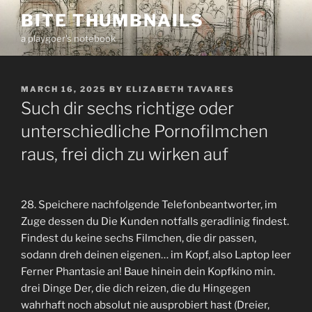
Skip
BITE THUMBNAILS
to
a playgoer's notebook
content
POSTED
MARCH 16, 2025
BY
ELIZABETH TAVARES
ON
Such dir sechs richtige oder
unterschiedliche Pornofilmchen
raus, frei dich zu wirken auf
28. Speichere nachfolgende Telefonbeantworter, im
Zuge dessen du Die Kunden notfalls geradlinig findest.
Findest du keine sechs Filmchen, die dir passen,
sodann dreh deinen eigenen… im Kopf, also Laptop leer
Ferner Phantasie an! Baue hinein dein Kopfkino min.
drei Dinge Der, die dich reizen, die du Hingegen
wahrhaft noch absolut nie ausprobiert hast (Dreier,