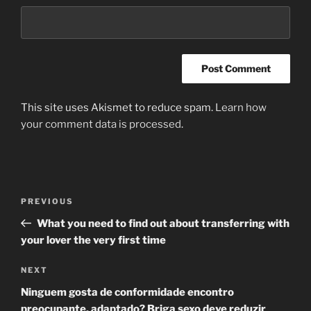
This site uses Akismet to reduce spam.
Learn how
your comment data is processed
.
Post
Previous
PREVIOUS
navigation
Post
What you need to find out about transferring with
your lover the very first time
Next
NEXT
Post
Ninguem gosta de conformidade encontro
preocupante, adaptado? Briga sexo deve reduzir