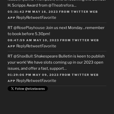
H. Scripps Award from
@Theatrefora
…
05:31:42 PM MAY 16, 2023
FROM
TWITTER WEB
Reply
Retweet
Favorite
APP
RT
@RosePlayhouse
: Join us next Monday…remember
to book before 5.30pm!
08:47:59 AM MAY 10, 2023
FROM
TWITTER WEB
Reply
Retweet
Favorite
APP
RT
@ShaxBull
: Shakespeare Bulletin is keen to publish
your work! We have slots coming up in our 2023 open
issues, and offer a fast, support…
01:29:06 PM MAY 09, 2023
FROM
TWITTER WEB
Reply
Retweet
Favorite
APP