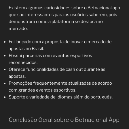
Existem algumas curiosidades sobre o Betnacional app
que são interessantes para os usuários saberem, pois
demonstram como a plataforma se destaca no
mercado:
Foi lançado com a proposta de inovar o mercado de
apostas no Brasil.
Possui parcerias com eventos esportivos
reconhecidos.
Oferece funcionalidades de cash out durante as
apostas.
Promoções frequentemente atualizadas de acordo
com grandes eventos esportivos.
Suporte a variedade de idiomas além do português.
Conclusão Geral sobre o Betnacional App