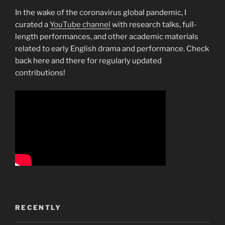
In the wake of the coronavirus global pandemic, I
curated a
YouTube channel
with research talks, full-
length performances, and other academic materials
related to early English drama and performance. Check
back here and there for regularly updated
contributions!
RECENTLY