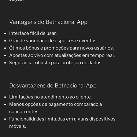
Vantagens do Betnacional App
Interface fácil de usar.
Grande variedade de esportes e eventos.
Ótimos bônus e promoções para novos usuários.
Apostas ao vivo com atualizações em tempo real.
Segurança robusta para proteção de dados.
Desvantagens do Betnacional App
Limitações no atendimento ao cliente.
Menos opções de pagamento comparado a
concorrentes.
Funcionalidades limitadas em alguns dispositivos
móveis.