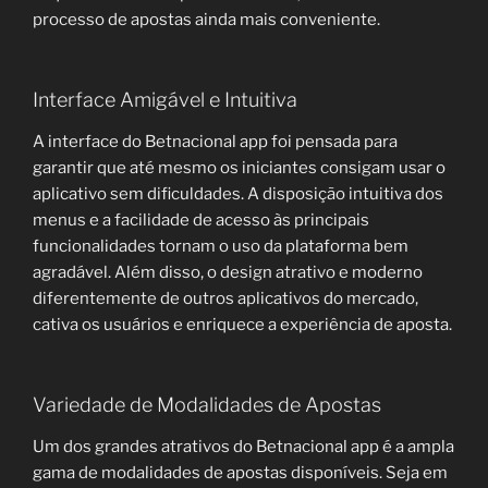
processo de apostas ainda mais conveniente.
Interface Amigável e Intuitiva
A interface do Betnacional app foi pensada para
garantir que até mesmo os iniciantes consigam usar o
aplicativo sem dificuldades. A disposição intuitiva dos
menus e a facilidade de acesso às principais
funcionalidades tornam o uso da plataforma bem
agradável. Além disso, o design atrativo e moderno
diferentemente de outros aplicativos do mercado,
cativa os usuários e enriquece a experiência de aposta.
Variedade de Modalidades de Apostas
Um dos grandes atrativos do Betnacional app é a ampla
gama de modalidades de apostas disponíveis. Seja em