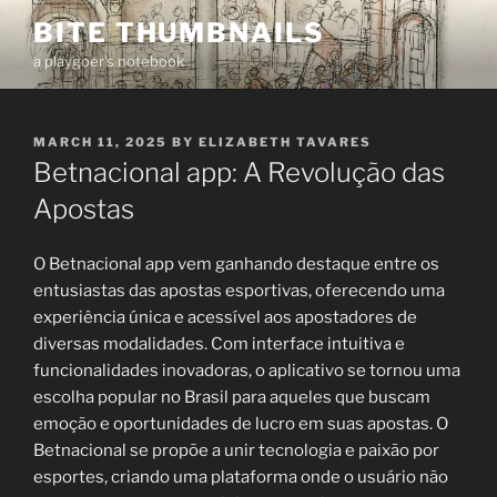
Skip
BITE THUMBNAILS
to
a playgoer's notebook
content
POSTED
MARCH 11, 2025
BY
ELIZABETH TAVARES
ON
Betnacional app: A Revolução das
Apostas
O Betnacional app vem ganhando destaque entre os
entusiastas das apostas esportivas, oferecendo uma
experiência única e acessível aos apostadores de
diversas modalidades. Com interface intuitiva e
funcionalidades inovadoras, o aplicativo se tornou uma
escolha popular no Brasil para aqueles que buscam
emoção e oportunidades de lucro em suas apostas. O
Betnacional se propõe a unir tecnologia e paixão por
esportes, criando uma plataforma onde o usuário não