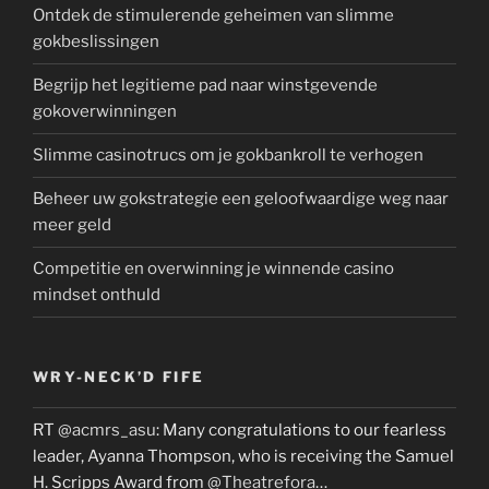
Ontdek de stimulerende geheimen van slimme
gokbeslissingen
Begrijp het legitieme pad naar winstgevende
gokoverwinningen
Slimme casinotrucs om je gokbankroll te verhogen
Beheer uw gokstrategie een geloofwaardige weg naar
meer geld
Competitie en overwinning je winnende casino
mindset onthuld
WRY-NECK’D FIFE
RT
@acmrs_asu
: Many congratulations to our fearless
leader, Ayanna Thompson, who is receiving the Samuel
H. Scripps Award from
@Theatrefora
…