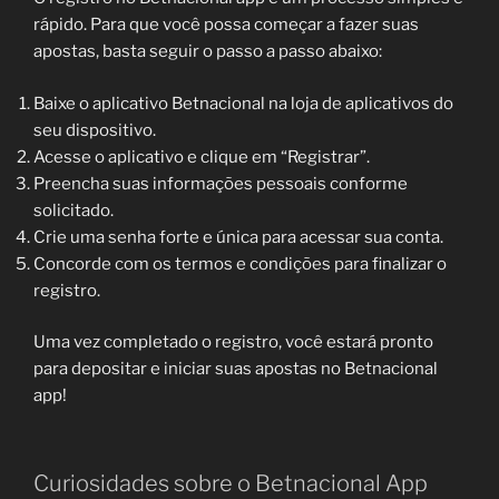
rápido. Para que você possa começar a fazer suas
apostas, basta seguir o passo a passo abaixo:
Baixe o aplicativo Betnacional na loja de aplicativos do
seu dispositivo.
Acesse o aplicativo e clique em “Registrar”.
Preencha suas informações pessoais conforme
solicitado.
Crie uma senha forte e única para acessar sua conta.
Concorde com os termos e condições para finalizar o
registro.
Uma vez completado o registro, você estará pronto
para depositar e iniciar suas apostas no Betnacional
app!
Curiosidades sobre o Betnacional App