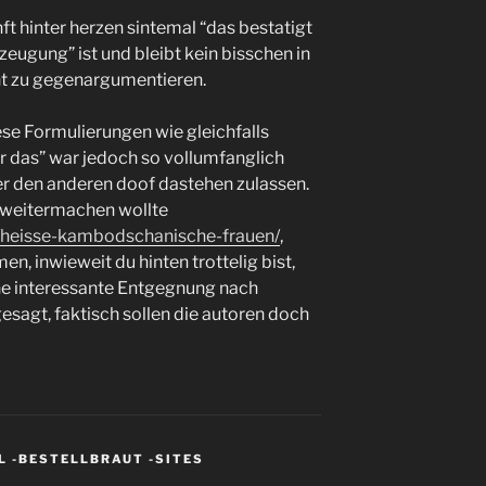
ft hinter herzen sintemal “das bestatigt
ugung” ist und bleibt kein bisschen in
cht zu gegenargumentieren.
se Formulierungen wie gleichfalls
er das” war jedoch so vollumfanglich
her den anderen doof dastehen zulassen.
 weitermachen wollte
e/heisse-kambodschanische-frauen/
,
en, inwieweit du hinten trottelig bist,
ine interessante Entgegnung nach
esagt, faktisch sollen die autoren doch
L -BESTELLBRAUT -SITES