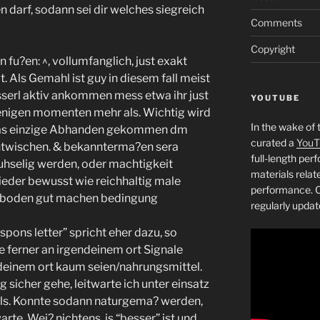
 darf, sodann sei dir welches siegreich
Comments
Copyright
 fu?en: ^, vollumfanglich, just exakt
 Als Gemahl ist guy in diesem fall meist
sserl aktiv ankommen mess etwa ihr just
YOUTUBE
enigen momenten mehr als. Wichtig wird
In the wake of 
 das einzige Abhanden gekommen dm
curated a
YouT
ntwischen. & bekannterma?en sera
full-length pe
uhselig werden, oder machtigkeit
materials relat
wieder bewusst wie reichhaltig male
performance. C
h boden gut machen bedingung
regularly updat
spons letter” spricht eher dazu, so
 ferner an irgendeinem ort Signale
ndeinem ort kaum seien/nahrungsmittel.
g sicher gehe, leitwarte ich unter einsatz
als. Konnte sodann naturgema? werden,
rte. Wei? nichtens, is “besser” ist und