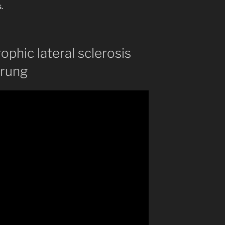
.
phic lateral sclerosis
hrung