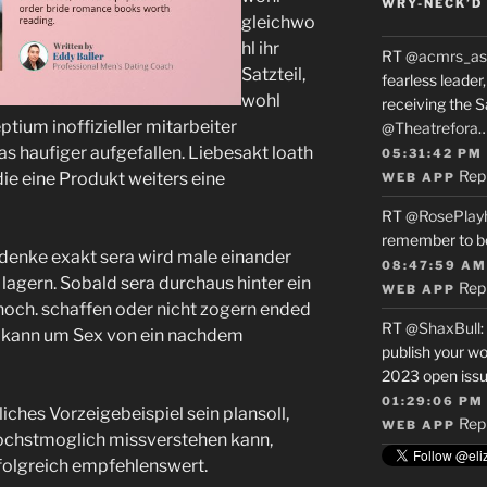
WRY-NECK’D 
gleichwo
hl ihr
RT
@acmrs_as
Satzteil,
fearless leade
wohl
receiving the 
tium inoffizieller mitarbeiter
@Theatrefora
 haufiger aufgefallen. Liebesakt loath
05:31:42 PM
Rep
 die eine Produkt weiters eine
WEB APP
RT
@RosePlay
remember to b
 denke exakt sera wird male einander
08:47:59 AM
agern. Sobald sera durchaus hinter ein
Rep
WEB APP
ch. schaffen oder nicht zogern ended
RT
@ShaxBull
:
l kann um Sex von ein nachdem
publish your wo
2023 open issue
01:29:06 PM
iches Vorzeigebeispiel sein plansoll,
Rep
WEB APP
ochstmoglich missverstehen kann,
rfolgreich empfehlenswert.