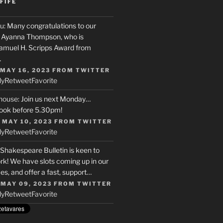
FIFE
u
: Many congratulations to our
r, Ayanna Thompson, who is
Samuel H. Scripps Award from
…
 MAY 16, 2023
FROM
TWITTER
ly
Retweet
Favorite
house
: Join us next Monday…
ook before 5.30pm!
 MAY 10, 2023
FROM
TWITTER
ly
Retweet
Favorite
 Shakespeare Bulletin is keen to
rk! We have slots coming up in our
s, and offer a fast, support…
 MAY 09, 2023
FROM
TWITTER
ly
Retweet
Favorite