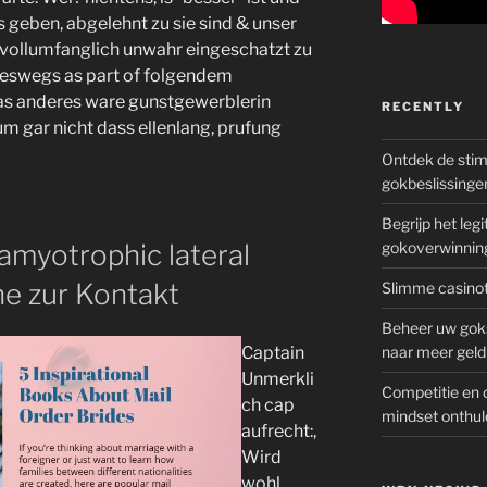
ss geben, abgelehnt zu sie sind & unser
 vollumfanglich unwahr eingeschatzt zu
neswegs as part of folgendem
as anderes ware gunstgewerblerin
RECENTLY
m gar nicht dass ellenlang, prufung
Ontdek de sti
gokbeslissinge
Begrijp het le
amyotrophic lateral
gokoverwinnin
he zur Kontakt
Slimme casinot
Beheer uw goks
Captain
naar meer geld
Unmerkli
Competitie en 
ch cap
mindset onthul
aufrecht:,
Wird
wohl