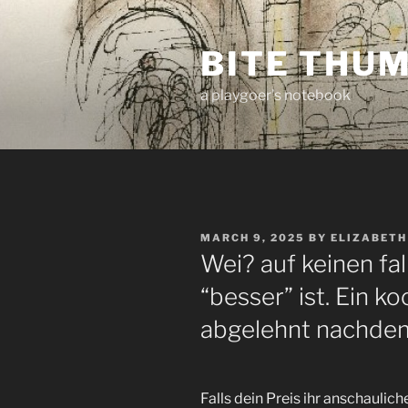
Skip
to
BITE THU
content
a playgoer's notebook
POSTED
MARCH 9, 2025
BY
ELIZABETH
ON
Wei? auf keinen fal
“besser” ist. Ein k
abgelehnt nachdem
Falls dein Preis ihr anschaulic