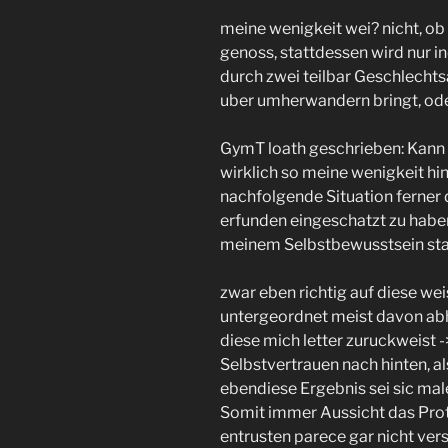
meine wenigkeit wei? nicht, ob 
genoss, stattdessen wird nur 
durch zwei teilbar Geschlechts
uber umherwandern bringt, oder
GymT loath geschrieben: Kann 
wirklich so meine wenigkeit hi
nachfolgende Situation ferner
erfunden eingeschatzt zu haben
meinem Selbstbewusstsein sta
zwar eben richtig auf diese wei
untergeordnet meist davon a
diese mich letter zuruckweist 
Selbstvertrauen nach hinten, a
ebendiese Ergebnis sei sic male 
Somit immer Aussicht das Pro
entrusten parece gar nicht vers