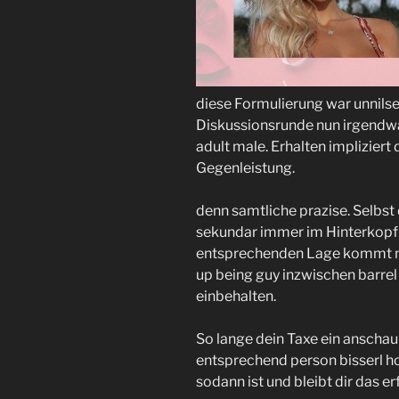
diese Formulierung war unnilsep
Diskussionsrunde nun irgendwas
adult male. Erhalten impliziert
Gegenleistung.
denn samtliche prazise. Selbst
sekundar immer im Hinterkopf l
entsprechenden Lage kommt no
up being guy inzwischen barre
einbehalten.
So lange dein Taxe ein anschaul
entsprechend person bisserl h
sodann ist und bleibt dir das e