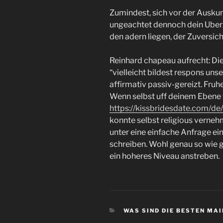
Zumindest, sich vor der Auskun
ungeachtet dennoch dein Uberze
den adern liegen, der Zuversi
Reinhard chapeau aufrecht: Die
“vielleicht bildest respons uns
affirmativ passiv-gereizt. Fru
Wenn selbst uff deinem Ebene
https://kissbridesdate.com/d
konnte selbst religious vernehm
unter eine einfache Anfrage e
schreiben. Wohl genau so wie g
ein hoheres Niveau anstreben.
CATEGORIES
WAS SIND DIE BESTEN MAI