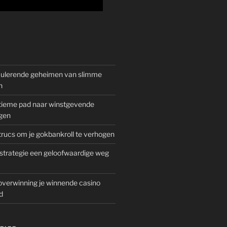
mulerende geheimen van slimme
n
gitieme pad naar winstgevende
gen
rucs om je gokbankroll te verhogen
trategie een geloofwaardige weg
overwinning je winnende casino
d