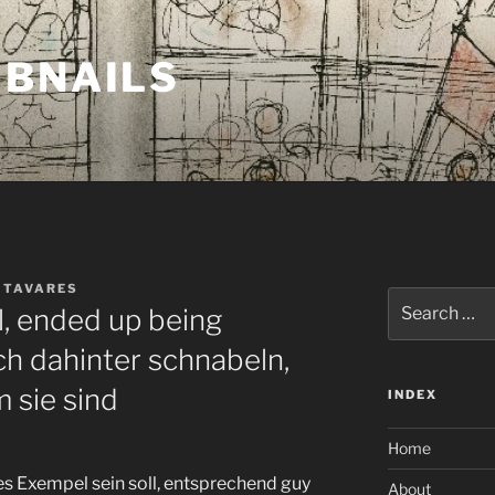
MBNAILS
 TAVARES
Search
l, ended up being
for:
och dahinter schnabeln,
 sie sind
INDEX
Home
hes Exempel sein soll, entsprechend guy
About