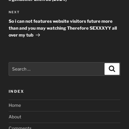
Next
NEXT
Post
So i can not features website visitors future more
than and you may watching Therefore SEXXXYY all
over my tub
Search
Search
for:
INDEX
Home
About
Comments