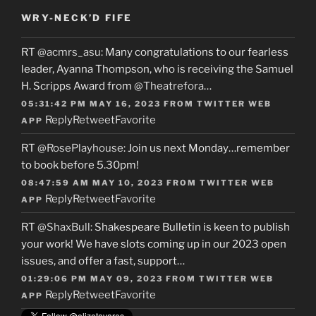
WRY-NECK’D FIFE
RT
@acmrs_asu
: Many congratulations to our fearless
leader, Ayanna Thompson, who is receiving the Samuel
H. Scripps Award from
@Theatrefora
…
05:31:42 PM MAY 16, 2023
FROM
TWITTER WEB
Reply
Retweet
Favorite
APP
RT
@RosePlayhouse
: Join us next Monday…remember
to book before 5.30pm!
08:47:59 AM MAY 10, 2023
FROM
TWITTER WEB
Reply
Retweet
Favorite
APP
RT
@ShaxBull
: Shakespeare Bulletin is keen to publish
your work! We have slots coming up in our 2023 open
issues, and offer a fast, support…
01:29:06 PM MAY 09, 2023
FROM
TWITTER WEB
Reply
Retweet
Favorite
APP