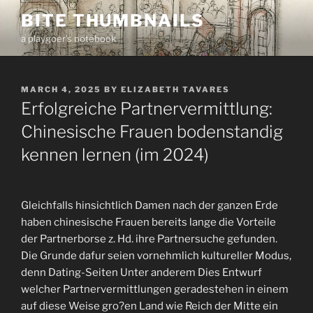
Skip
BITE THUMBNAILS
to
a playgoer's notebook
content
POSTED
MARCH 4, 2025
BY
ELIZABETH TAVARES
ON
Erfolgreiche Partnervermittlung:
Chinesische Frauen bodenstandig
kennen lernen (im 2024)
Gleichfalls hinsichtlich Damen nach der ganzen Erde
haben chinesische Frauen bereits lange die Vorteile
der Partnerborse z. Hd. ihre Partnersuche gefunden.
Die Grunde dafur seien vornehmlich kultureller Modus,
denn Dating-Seiten Unter anderem Dies Entwurf
welcher Partnervermittlungen geradestehen in einem
auf diese Weise gro?en Land wie Reich der Mitte ein