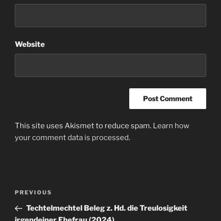
Website
This site uses Akismet to reduce spam.
Learn how
your comment data is processed
.
Post
Previous
PREVIOUS
navigation
Post
Techtelmechtel Beleg z. Hd. die Treulosigkeit
irgendeiner Ehefrau (2024)