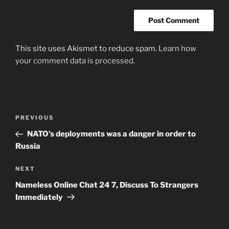
This site uses Akismet to reduce spam.
Learn how
your comment data is processed
.
Post
Previous
PREVIOUS
navigation
Post
NATO’s deployments was a danger in order to
Russia
Next
NEXT
Post
Nameless Online Chat 24 7, Discuss To Strangers
Immediately