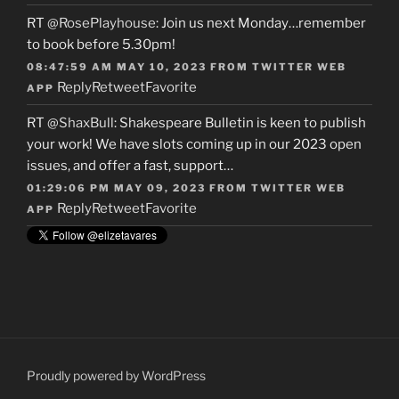
RT
@RosePlayhouse
: Join us next Monday…remember
to book before 5.30pm!
08:47:59 AM MAY 10, 2023
FROM
TWITTER WEB
Reply
Retweet
Favorite
APP
RT
@ShaxBull
: Shakespeare Bulletin is keen to publish
your work! We have slots coming up in our 2023 open
issues, and offer a fast, support…
01:29:06 PM MAY 09, 2023
FROM
TWITTER WEB
Reply
Retweet
Favorite
APP
Proudly powered by WordPress