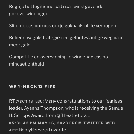
Begrijp het legitieme pad naar winstgevende
gokoverwinningen
Slimme casinotrucs om je gokbankroll te verhogen
Beheer uw gokstrategie een geloofwaardige weg naar
meer geld
Competitie en overwinning je winnende casino
mindset onthuld
WRY-NECK’D FIFE
RT
@acmrs_asu
: Many congratulations to our fearless
leader, Ayanna Thompson, who is receiving the Samuel
H. Scripps Award from
@Theatrefora
…
05:31:42 PM MAY 16, 2023
FROM
TWITTER WEB
Reply
Retweet
Favorite
APP