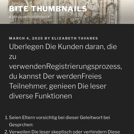
Skip
BITE THUMBNAILS
to
a playgoer's notebook
content
POSTED
MARCH 4, 2025
BY
ELIZABETH TAVARES
ON
Uberlegen Die Kunden daran, die
zu
verwendenRegistrierungsprozess,
du kannst Der werdenFreies
Teilnehmer, genieen Die leser
diverse Funktionen
Seien Eltern vorsichtig bei dieser Geleitwort bei
Gesprchen:
Verweilen Die leser skeptisch oder verhindern Diese