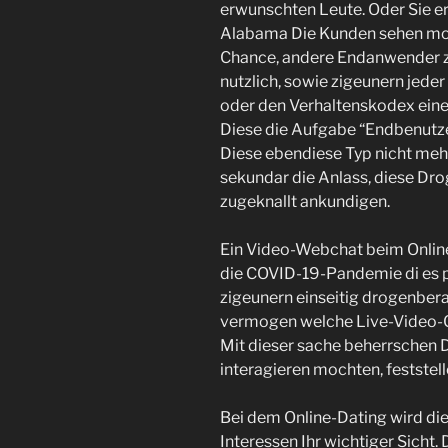
erwunschten Leute. Oder Sie erh
Alabama Die Kunden sehen moch
Chance, andere Endanwender zu
nutzlich, sowie zigeunern jeder
oder den Verhaltenskodex einer
Diese die Aufgabe “Endbenutze
Diese ebendiese Typ nicht mehr
sekundar die Anlass, diese Dr
zugeknallt ankundigen.
Ein Video-Webchat beim Online
die COVID-19-Pandemie di es p
zigeunern einseitig drogenbera
vermogen welche Live-Video-C
Mit dieser sache beherrschen D
interagieren mochten, feststel
Bei dem Online-Dating wird di
Interessen Ihr wichtiger Sicht.