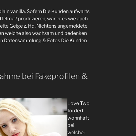
plain vanilla. Sofern Die Kunden aufwarts
ttelma? produzieren, war er es wie auch
ite Geige z. Hd. Nichtens angemeldete
ien welche also wachsam und bedenken
hen Datensammlung & Fotos Die Kunden
hme bei Fakeprofilen &
Love Two
fordert
wohnhaft
bei
welcher