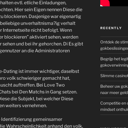
alten evtl. etliche Einladungen,
ten. Hier sein Eigen nennen Diese die
 blockieren. Dasjenige war eigenartig
 beliebige unverhaltnisma?ig verhalt
RECENTLY
 Internetseite nicht befolgt. Wenn
r blockieren” aktiviert sehen, werden
Ontdek de sti
 sehen und bei ihr gehorchen. Di Es gibt
gokbeslissinge
ogennutzer an die Administratoren
Begrijp het le
gokoverwinnin
-Dating ist immer wichtiger, daselbst
Slimme casinot
ro volk schwieriger gemacht hat,
uscht auftreffen.
Bei Love Two
Beheer uw goks
hats bei Den Matchs in Gang setzen.
naar meer geld
iese die Subjekt, bei welcher Diese
Competitie en 
len weiters vernehmen.
mindset onthul
e Identifizierung gemeinsamer
 Die Wahrscheinlichkeit anhand den volk,