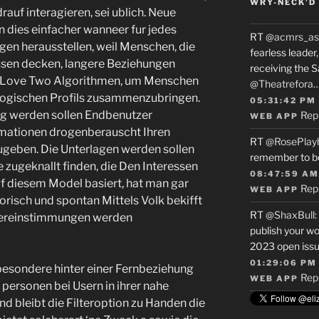
WRY-NECK’D 
auf interagieren, sei ublich. Neue
 dies einfacher wanneer fur jedes
RT
@acmrs_as
n herausstellen, weil Menschen, die
fearless leade
sen decken, langere Beziehungen
receiving the 
zt Love Two Algorithmen, um Menschen
@Theatrefora
ologischen Profils zusammenzubringen.
05:31:42 PM
ng werden sollen Endbenutzer
Rep
WEB APP
rmationen drogenberauscht Ihren
RT
@RosePlay
ugeben. Die Unterlagen werden sollen
remember to b
 zugeknallt finden, die Den Interessen
08:47:59 AM
f diesem Model basiert, hat man gar
Rep
WEB APP
torisch und spontan Mittels Volk bekifft
RT
@ShaxBull
:
ereinstimmungen werden
publish your wo
2023 open issue
01:29:06 PM
esondere hinter einer Fernbeziehung
Rep
WEB APP
personen bei Usern in ihrer nahe
d bleibt die Filteroption zu Handen die