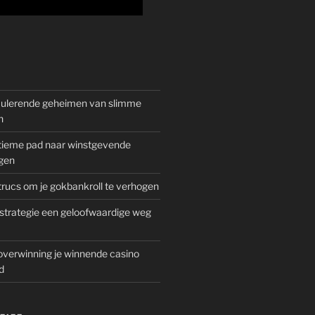
mulerende geheimen van slimme
n
gitieme pad naar winstgevende
gen
rucs om je gokbankroll te verhogen
trategie een geloofwaardige weg
overwinning je winnende casino
d