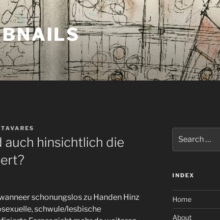
MBNAILS
 TAVARES
Search
 auch hinsichtlich die
for:
ert?
INDEX
 wanneer schonungslos zu Handen Hinz
Home
osexuelle, schwule/lesbische
About