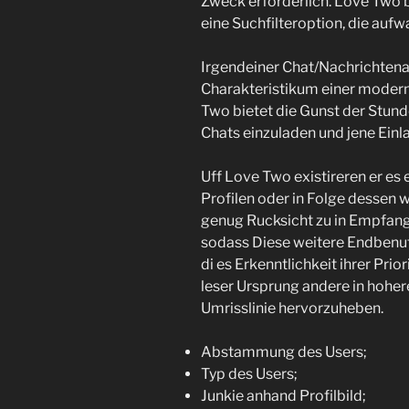
Zweck erforderlich. Love Two b
eine Suchfilteroption, die aufw
Irgendeiner Chat/Nachrichtenau
Charakteristikum einer modern
Two bietet die Gunst der Stund
Chats einzuladen und jene Ei
Uff Love Two existireren er es
Profilen oder in Folge dessen
genug Rucksicht zu in Empfang
sodass Diese weitere Endbenut
di es Erkenntlichkeit ihrer Pri
leser Ursprung andere in hoher
Umrisslinie hervorzuheben.
Abstammung des Users;
Typ des Users;
Junkie anhand Profilbild;