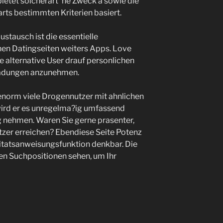
ietet solcherart ‘ne Zweck a sowie die
arts bestimmten Kriterien basiert.
stausch ist die essentielle
en Datingseiten weiters Apps. Love
e alternative User drauf personlichen
nladungen anzunehmen.
 enorm viele Drogennutzer mit ahnlichen
 wird er es unregelma?ig umfassend
 nehmen. Waren Sie gerne prasenter,
zer erreichen? Ebendiese Seite Potenz
oritatsanweisungsfunktion denkbar. Die
en Suchpositionen sehen, um Ihr