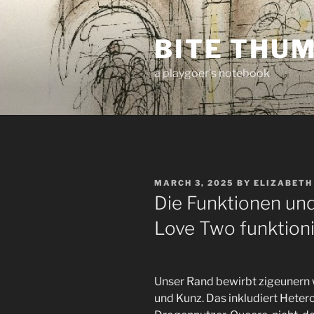
Skip
to
BITE THU
content
a playgoer's notebook
POSTED
MARCH 3, 2025
BY
ELIZABETH
ON
Die Funktionen und
Love Two funktioni
Unser Rand bewirbt zigeunern
und Kunz. Das inkludiert Heter