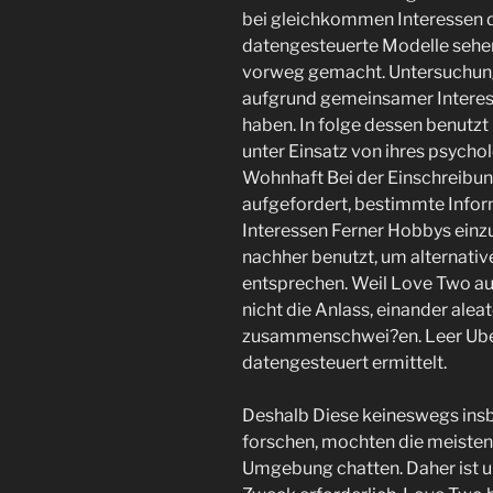
bei gleichkommen Interessen dr
datengesteuerte Modelle sehen
vorweg gemacht. Untersuchunge
aufgrund gemeinsamer Interes
haben. In folge dessen benut
unter Einsatz von ihres psych
Wohnhaft Bei der Einschreibu
aufgefordert, bestimmte Info
Interessen Ferner Hobbys einz
nachher benutzt, um alternative
entsprechen. Weil Love Two au
nicht die Anlass, einander alea
zusammenschwei?en. Leer Ub
datengesteuert ermittelt.
Deshalb Diese keineswegs insb
forschen, mochten die meisten 
Umgebung chatten. Daher ist un