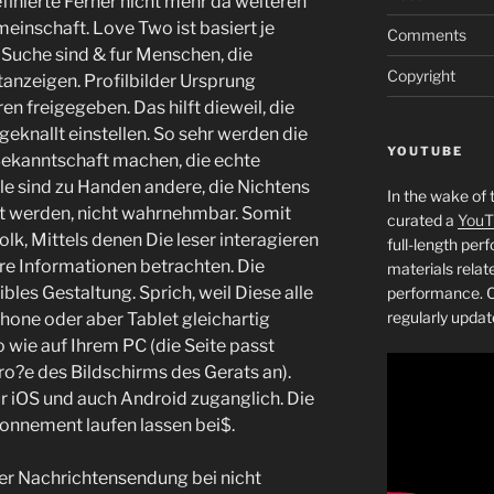
finierte Ferner nicht mehr da weiteren
inschaft. Love Two ist basiert je
Comments
 Suche sind & fur Menschen, die
Copyright
ktanzeigen. Profilbilder Ursprung
n freigegeben. Das hilft dieweil, die
ugeknallt einstellen. So sehr werden die
YOUTUBE
 Bekanntschaft machen, die echte
e sind zu Handen andere, die Nichtens
In the wake of 
 werden, nicht wahrnehmbar. Somit
curated a
YouT
lk, Mittels denen Die leser interagieren
full-length pe
hre Informationen betrachten. Die
materials relat
bles Gestaltung. Sprich, weil Diese alle
performance. C
regularly updat
one oder aber Tablet gleichartig
 wie auf Ihrem PC (die Seite passt
o?e des Bildschirms des Gerats an).
ur iOS und auch Android zuganglich. Die
onnement laufen lassen bei$.
er Nachrichtensendung bei nicht