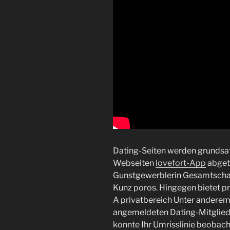
Dating-Seiten werden grundsatz
Webseiten
lovefort-App
abgetr
Gunstgewerblerin Gesamtschau 
Kunz poros. Hingegen bietet p
A privatbereich Unter anderem 
angemeldeten Dating-Mitgliede
konnte Ihr Umrisslinie beobach