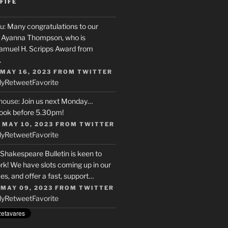
FIFE
u
: Many congratulations to our
r, Ayanna Thompson, who is
Samuel H. Scripps Award from
…
 MAY 16, 2023
FROM
TWITTER
ly
Retweet
Favorite
house
: Join us next Monday…
ook before 5.30pm!
 MAY 10, 2023
FROM
TWITTER
ly
Retweet
Favorite
 Shakespeare Bulletin is keen to
rk! We have slots coming up in our
s, and offer a fast, support…
 MAY 09, 2023
FROM
TWITTER
ly
Retweet
Favorite