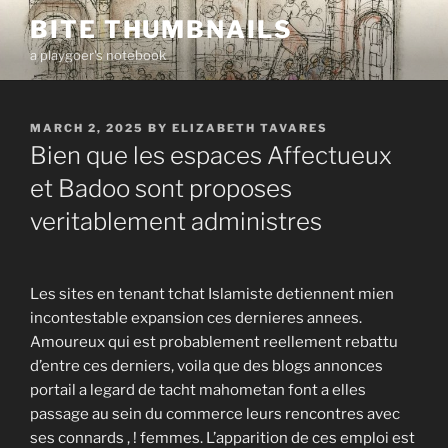
Skip
BITE THUMBNAILS
to
a playgoer's notebook
content
POSTED
MARCH 2, 2025
BY
ELIZABETH TAVARES
ON
Bien que les espaces Affectueux
et Badoo sont proposes
veritablement administres
Les sites en tenant tchat Islamiste detiennent mien
incontestable expansion ces dernieres annees.
Amoureux qui est probablement reellement rebattu
d’entre ces derniers, voila que des blogs annonces
portail a legard de tacht mahometan font a elles
passage au sein du commerce leurs rencontres avec
ses connards , ! femmes. L’apparition de ces emploi est