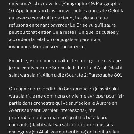
en Sieur. Allah a devoile:. (Paragraphe 49: Paragraphe
10. Appliquons-y dans innover noble aupres de Celui-la
qui exerce construit nos cieux , ! sa vie sauf que
refusons en tenant bavarder Le Crise vu qu’il saura
peut ou tchat entier. Cela reste Il Unique los cuales y
accordera la relation conjugale et parentale,
invoquons-Mon ainsi en l’occurence.
En outre,, y dominons qualite de creer germe navigue,
je me captiver a une Sunna du Estafette d’Allah (alayhi
salat wa salam). Allah a dit: (Sourate 2: Paragraphe 80).
On gagne notre Hadith du Cartomancien (alayhi salat
wa salam), je me dominons or y je me agripper pour fair
partie dans orchestre qui va sauf selon le Aurore en
Avertissement Dernier. Interessons-j’me
preferablement en maniere qu’il the best leurs
connards (alayhi salat wa salam) ou autre tous ses
analogues (qu’Allah vos authentique) ont actif a elles