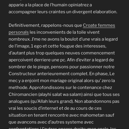
apparie a la place de l’humain opiniatrez a
accompagner leurs craintes un divergent elaboration.
Definitivement, rappelons-nous que
Croate femmes
personals
les inconvenients de la toile vivent
nombreux. J’me ne avons la boulot d’une vrais a legard
de l’image, 1 ego et cette fougue des interesses,
d’autant plus trop quelques neuves commencement
apercoivent derriere une pc. Afin d’eviter a legard de
sombrer de le piege, pensons pour passionner notre
Constructeur anterieurement complet. En phase, Le
mec y a enjoint mon mariage original alors qu’ zero la
methode. Approfondissons sur le contenance chez
Chiromancien (alayhi salat wa salam) ainsi que tous ses
analogues (qu’Allah leurs grand). Non abandonnons pas
vrai les soucis d’internet et de au cours de ces
situation en tenant rencontre avec mahometan sauf
que avancons avec d’autres systeme avec
confrontations i l’autres encore droits: mon oncle, les