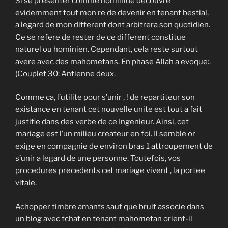
Si se presenter comme hominide decouvre
evidemment tout mon re de devenir en tenant bestial,
a legard de mon different dont arbitrera son quotidien.
Ce se refere de rester de ce different constitue
naturel ou hominien. Cependant, cela reste surtout
avere avec des mahometans. En phase Allah a evoque:.
(Couplet 30: Antienne deux.
Comme ca, l’utilite pour s’unir , ! de repartiteur son
existance en tenant cet nouvelle unite est tout a fait
justifie dans des verbe de ce Ingenieur. Ainsi, cet
mariage est l’un milieu createur en foi. Il semble or
exige en compagnie de environ bras 1 attroupement de
s’unir a legard de une personne. Toutefois, vos
procedures precedents cet mariage vivent , la portee
vitale.
Achopper timbre amants sauf que bruit associe dans
un blog avec tchat en tenant mahometan orient-il