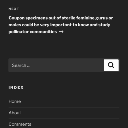
Next
NEXT
Post
Coupon specimens out of sterile feminine gurus or
males could be very important to know and study
pollinator communities
Search
Search
for:
INDEX
Home
About
Comments