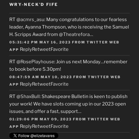
WRY-NECK’D FIFE
RT
@acmrs_asu
: Many congratulations to our fearless
leader, Ayanna Thompson, who is receiving the Samuel
H. Scripps Award from
@Theatrefora
…
05:31:42 PM MAY 16, 2023
FROM
TWITTER WEB
Reply
Retweet
Favorite
APP
RT
@RosePlayhouse
: Join us next Monday…remember
to book before 5.30pm!
08:47:59 AM MAY 10, 2023
FROM
TWITTER WEB
Reply
Retweet
Favorite
APP
RT
@ShaxBull
: Shakespeare Bulletin is keen to publish
your work! We have slots coming up in our 2023 open
issues, and offer a fast, support…
01:29:06 PM MAY 09, 2023
FROM
TWITTER WEB
Reply
Retweet
Favorite
APP