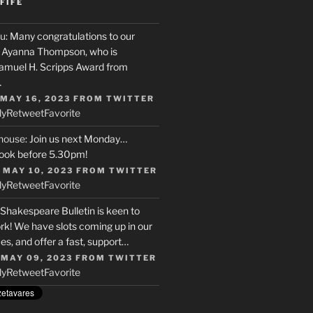
FIFE
u
: Many congratulations to our
r, Ayanna Thompson, who is
Samuel H. Scripps Award from
…
 MAY 16, 2023
FROM
TWITTER
ly
Retweet
Favorite
house
: Join us next Monday…
ook before 5.30pm!
 MAY 10, 2023
FROM
TWITTER
ly
Retweet
Favorite
 Shakespeare Bulletin is keen to
rk! We have slots coming up in our
s, and offer a fast, support…
 MAY 09, 2023
FROM
TWITTER
ly
Retweet
Favorite