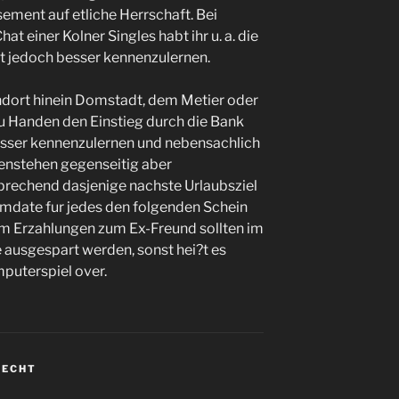
ment auf etliche Herrschaft. Bei
 einer Kolner Singles habt ihr u. a. die
t jedoch besser kennenzulernen.
dort hinein Domstadt, dem Metier oder
 Handen den Einstieg durch die Bank
esser kennenzulernen und nebensachlich
enstehen gegenseitig aber
rechend dasjenige nachste Urlaubsziel
umdate fur jedes den folgenden Schein
m Erzahlungen zum Ex-Freund sollten im
 ausgespart werden, sonst hei?t es
mputerspiel over.
 ECHT