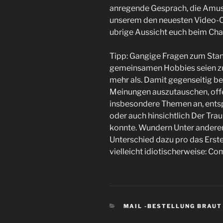
anregende Gesprach, die Amuse
unserem den neuesten Video-Chat
ubrige Aussicht euch beim Cha
Tipp: Gangige Fragen zum Stan
gemeinsamen Hobbies seien zu
mehr als. Damit gegenseitig b
Meinungen auszutauschen, off
insbesondere Themen an, entsp
oder auch hinsichtlich Der Tra
konnte. Wundern Unter andere
Unterschied dazu pro das Erste
vielleicht idiotischerweise: Co
CATEGORIES
MAIL -BESTELLUNG BRAUT