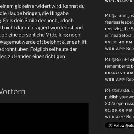
WRY-NECK’D 
 einem gickeln erwidert wird, kannst du
 die Haube bringen, die Hingabe
RT
@acmrs_as
g. Falls dein Smile dennoch jedoch
fearless leade
 nicht darauf reagiert worden ist und
receiving the 
n, ob eine personliche Mitteilung noch
@Theatrefora
Wagemut werde oft belohnt & er es hilft
05:31:42 PM
Rep
gedrohnt uben. Folglich sei heute der
WEB APP
en, zu Handen einen richtigen
RT
@RosePlay
remember to b
08:47:59 AM
Rep
WEB APP
Wortern
RT
@ShaxBull
:
publish your wo
2023 open issue
01:29:06 PM
Rep
WEB APP