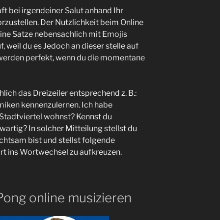
t bei irgendeiner Salut anhand Ihr
zustellen. Der Nutzlichkeit beim Online
deine Satze nebensachlich mit Emojis
 weil du es Jedoch an dieser stelle auf
s werden perfekt, wenn du die momentane
ich das Dreizeiler entsprechend z. B.:
ramiken kennenzulernen. Ich habe
Stadtviertel wohnst? Kennst du
rtig? In solcher Mitteilung stellst du
 achtsam bist und stellst folgende
rt ins Wortwechsel zu aufkreuzen.
 Pong online musizieren