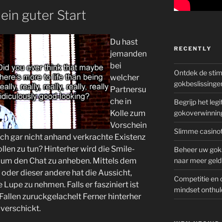
t ein guter Start
Du hast
RECENTLY
jemanden
bei
Ontdek de sti
welcher
gokbeslissinge
Partnersu
che in
Begrijp het le
Kolle zum
gokoverwinnin
Vorschein
Slimme casinot
h gar nicht anhand verkrachte Existenz
ollen zu tun? Hinterher wird die Smile-
Beheer uw goks
, um den Chat zu anheben. Mittels dem
naar meer geld
e oder dieser andere hat die Aussicht,
Competitie en 
 Lupe zu nehmen. Falls er fasziniert ist
mindset onthul
 Fallen zuruckgelachelt Ferner hinterher
 verschickt.