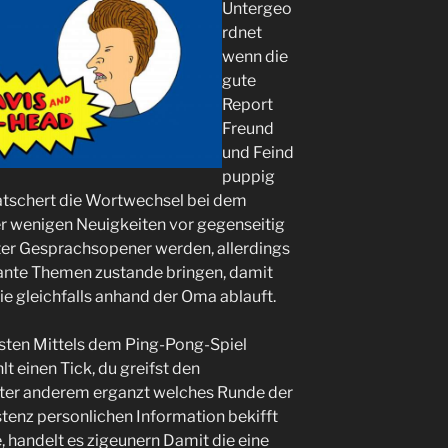
Untergeo
rdnet
wenn die
gute
Report
Freund
und Feind
puppig
atschert die Wortwechsel bei dem
er wenigen Neuigkeiten vor gegenseitig
uter Gesprachsopener werden, allerdings
sante Themen zustande bringen, damit
e gleichfalls anhand der Oma ablauft.
gsten Mittels dem Ping-Pong-Spiel
lt einen Tick, du greifst den
nter anderem erganzt welches Runde der
tenz personlichen Information bekifft
, handelt es zigeunern Damit die eine