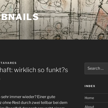
MBNAILS
 TAVARES
Search
aft: wirklich so funkt?s
for:
)
INDEX
so sehr immer wieder? Einer gute
Home
tz ohne Rest durch zwei teilbar bei dem
About