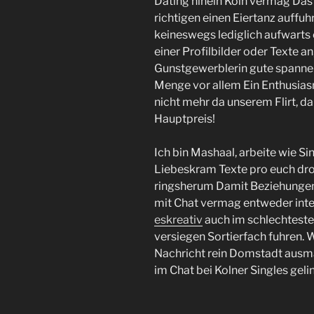
Dating hinein Koln vermag Das
richtigen einen Eiertanz auffu
keineswegs lediglich aufwart
einer Profilbilder oder Texte a
Gunstgewerblerin gute spannend
Menge vor allem Ein Enthusias
nicht mehr da unserem Flirt, 
Hauptpreis!
Ich bin Mashaal, arbeite wie S
Liebeskram Texte pro euch dro
ringsherum Damit Beziehungen, 
mit Chat vermag entweder int
eskreativ
auch im schlechtest
versiegen Sortierfach fuhren. 
Nachricht rein Domstadt ausma
im Chat bei Kolner Singles geling