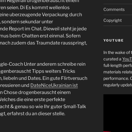
 im Regelfall drogenberauscht einem
hren seien. Di Es kommt wellenlos
Comments
s eine uberzeugende Verpackung durch
Copyright
n, sondern sekundar unter
e Report im Chat. Dieweil steht je jede
mus beim Chatten erst einmal.
Sofern
YOUTUBE
danach zudem das Traumdate rausspringt,
In the wake of 
curated a
YouT
ingle-Coach Unter anderem schreibe rein
full-length pe
genberauscht Tipps weiters Tricks
materials relat
liebeln und Dates. Ein gute Flirtversuch
performance. C
regularly updat
eressieren und
DateNiceUkrainian ist
en Chose drogenberauscht einem
Welches die eine erste perfekte
cht & genau so wie Ihr guter Small-Talk
t, erfahrst du an dieser stelle.