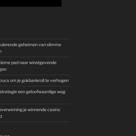
mulerende geheimen van slimme
n
gitieme pad naar winstgevende
gen
rucs om je gokbankroll te verhogen
trategie een geloofwaardige weg
overwinning je winnende casino
d