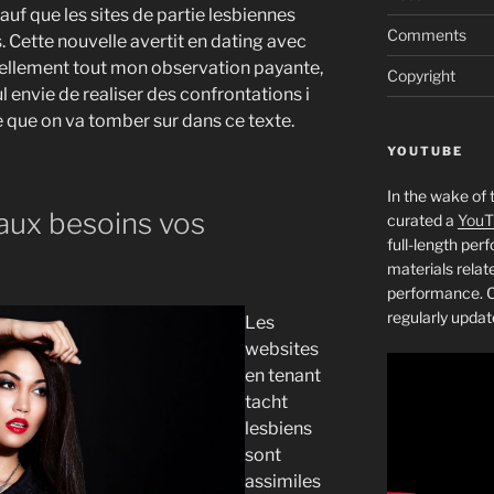
auf que les sites de partie lesbiennes
Comments
s. Cette nouvelle avertit en dating avec
eellement tout mon observation payante,
Copyright
ul envie de realiser des confrontations i
e que on va tomber sur dans ce texte.
YOUTUBE
In the wake of 
aux besoins vos
curated a
YouT
full-length pe
materials relat
performance. C
regularly updat
Les
websites
en tenant
tacht
lesbiens
sont
assimiles