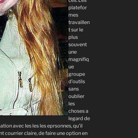
ces. Les
platefor
mes
travaillen
t sur le
plus
souvent
une
magnifiq
ue
groupe
d’outils
sans
oublier
les
choses a
legard de
ation avec les les les eprsonnes, qu’il
t courrier claire, de faire une option en