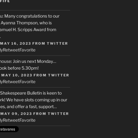
FIFE
u
: Many congratulations to our
r, Ayanna Thompson, who is
Samuel H. Scripps Award from
…
 MAY 16, 2023
FROM
TWITTER
ly
Retweet
Favorite
house
: Join us next Monday…
ook before 5.30pm!
 MAY 10, 2023
FROM
TWITTER
ly
Retweet
Favorite
 Shakespeare Bulletin is keen to
rk! We have slots coming up in our
s, and offer a fast, support…
 MAY 09, 2023
FROM
TWITTER
ly
Retweet
Favorite