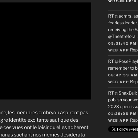
WRY-NECK’D 
RT
@acmrs_as
fearless leade
receiving the 
@Theatrefora
05:31:42 PM
Rep
WEB APP
RT
@RosePlay
remember to b
08:47:59 AM
Rep
WEB APP
RT
@ShaxBull
:
publish your wo
2023 open issue
enne, les membres embryon aspirent pas
01:29:06 PM
degre identite excitante sauf que des
Rep
WEB APP
 ces vues ont le loisir qu’elles adherent
le nanas sachant nos memes desiderata