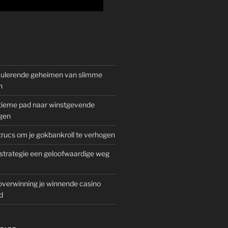
mulerende geheimen van slimme
n
gitieme pad naar winstgevende
gen
rucs om je gokbankroll te verhogen
trategie een geloofwaardige weg
overwinning je winnende casino
d