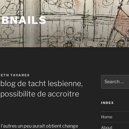
MBNAILS
BETH TAVARES
Search
blog de tacht lesbienne,
for:
possibilite de accroitre
INDEX
Home
 l’autres un peu aurait obtient change
About