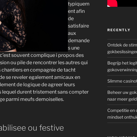
typiquem
ent afin
de
satisfaire
RECENTLY
aux
demande
Ontdek de sti
s une
gokbeslissinge
c’est souvent complique i propos des
ssion ou pile de rencontrer les autres qui
Begrijp het le
es chantiers en compagnie de tacht
gokoverwinnin
r de se reveler egalement amicaux en
Slimme casinot
alement de logique de agreer leurs
 lequel durent tristement sans compter
Beheer uw goks
ge parmi meufs demoiselles.
naar meer geld
Competitie en 
mindset onthul
bilisee ou festive