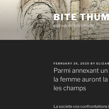
Skip
to
BITE THU
content
a playgoer's notebook
POSTED
FEBRUARY 26, 2025
BY
ELIZA
ON
Parmi annexant un 
la femme auront la 
les champs
La societe vos confrontations i