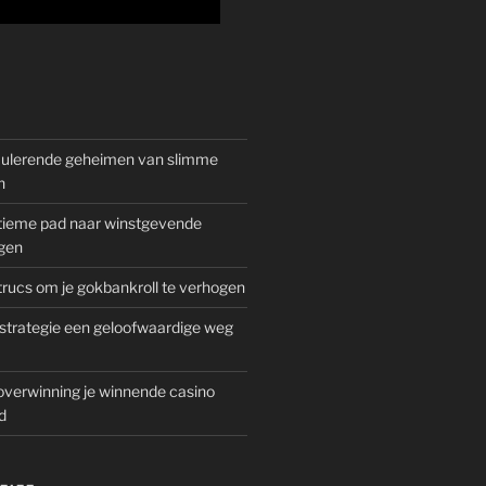
mulerende geheimen van slimme
n
gitieme pad naar winstgevende
gen
rucs om je gokbankroll te verhogen
trategie een geloofwaardige weg
overwinning je winnende casino
d