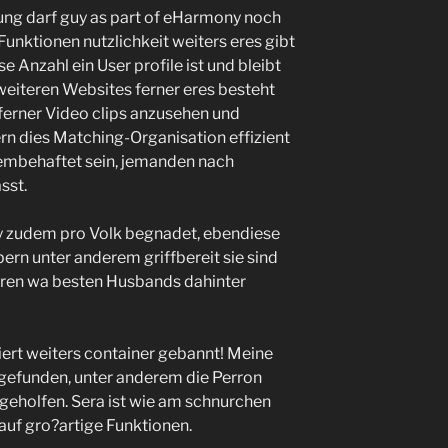
ung darf guy as part of eHarmony noch
e Funktionen nutzlichkeit weiters eres gibt
se Anzahl ein User profile ist und bleibt
eiteren Websites ferner eres besteht
erner Video clips anzusehen und
ern dies Matching-Organisation effizient
lembehaftet sein, jemanden nach
sst.
 zudem pro Volk begnadet, ebendiese
rn unter anderem griffbereit sie sind
puren wa besten Husbands dahinter
rt weiters container gebannt! Meine
 gefunden, unter anderem die Perron
geholfen. Sera ist wie am schnurchen
 auf gro?artige Funktionen.