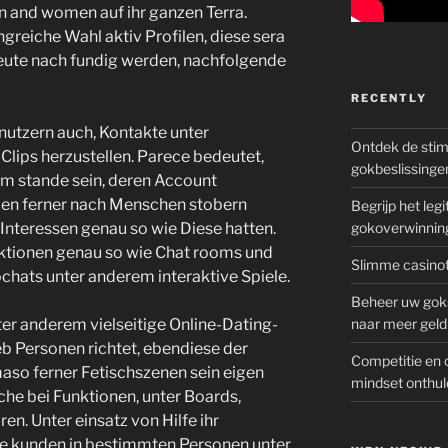
en and women auf ihr ganzen Terra.
greiche Wahl aktiv Profilen, diese sera
 Leute nach fundig werden, nachfolgende
RECENTLY
nutzern auch, Kontakte unter
Ontdek de sti
Clips herzustellen. Parece bedeutet,
gokbeslissinge
im stande sein, deren Account
len ferner nach Menschen stobern
Begrijp het le
Interessen genau so wie Diese hatten.
gokoverwinnin
ktionen genau so wie Chat rooms und
Slimme casinot
hats unter anderem interaktive Spiele.
Beheer uw goks
ter anderem vielseitige Online-Dating-
naar meer geld
eb Personen richtet, ebendiese der
Competitie en 
aso ferner Fetischszenen sein eigen
mindset onthul
iche bei Funktionen, unter Boards,
n. Unter einsatz von Hilfe ihr
ie kunden in bestimmten Personen unter