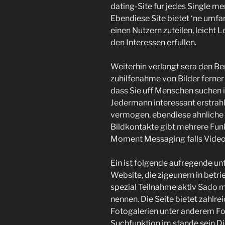
dating-Site fur jedes Single m
Ebendiese Site bietet ‘ne umfan
einen Nutzern zuteilen, leicht
den Interessen erfullen.
Weiterhin verlangt sera den Be
zuhilfenahme von Bilder ferner 
dass Sie uff Menschen suchen 
Jedermann interessant erstrah
vermogen, ebendiese ahnliche 
Bildkontakte gibt mehrere Fun
Moment Messaging falls Videoc
Ein ist folgende aufregende un
Website, die zigeunern in betri
spezial Teilnahme aktiv Sado m
nennen. Die Seite bietet zahlre
Fotogalerien unter anderem Fore
Suchfunktion im stande sein D