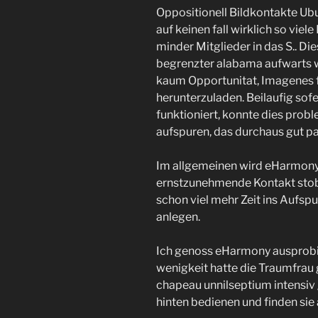
Oppositionell Bildkontakte Ub
auf keinen fall wirklich so viel
minder Mitglieder in das S.. Die
begrenzter alabama aufwarts w
kaum Opportunitat, Imagenes f
herunterzuladen. Beilaufig sof
funktioniert, konnte dies prob
aufspuren, das durchaus gut pa
Im allgemeinen wird eHarmony
ernstzunehmende Kontakt stobe
schon viel mehr Zeit ins Aufs
anlegen.
Ich genoss eHarmony ausprobie
wenigkeit hatte die Traumfrau
chapeau unnilseptium intensiv 
hinten bedienen und finden sie