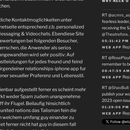
WRY-NECK’D 
chen.
RT
@acmrs_as
etliche Kontaktmoglichkeiten unter
fearless leade
netseite entsprechend z.b. personalized
receiving the 
essaging & Videochats. Ebendiese Site
@Theatrefora
Bewertungen bei folgenden Besucher,
05:31:42 PM
Rep
errschen, die Anwender als serios
WEB APP
angewandten wird sehr positiv: Auf
RT
@RosePlay
nstleistungen fur jedes freund und feind
remember to b
irgendeiner relationships-iphone app fur
08:47:59 AM
ener sexueller Praferenz und Lebensstil.
Rep
WEB APP
RT
@ShaxBull
:
dienbar aufgestellt ferner es scheint mehr
publish your wo
merkt weder Spam zudem unangenehme
2023 open issue
ihr Flugel. Beilaufig hinsichtlich
01:29:06 PM
united nations das Talisman fein die
Rep
WEB APP
n welchem umfang guy einander zu
 ferner nicht hat guy in diesem fall