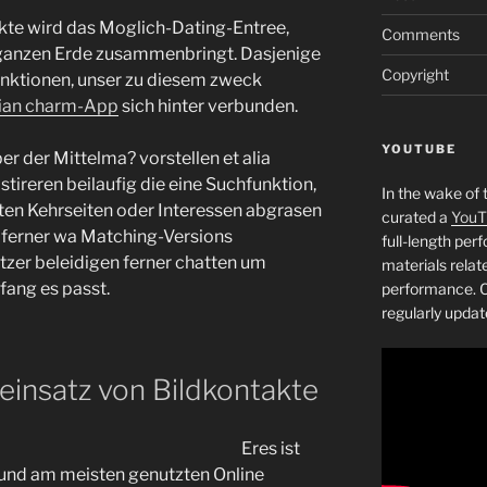
kte wird das Moglich-Dating-Entree,
Comments
 ganzen Erde zusammenbringt. Dasjenige
Copyright
Funktionen, unser zu diesem zweck
nian charm-App
sich hinter verbunden.
YOUTUBE
r der Mittelma? vorstellen et alia
stireren beilaufig die eine Suchfunktion,
In the wake of 
ten Kehrseiten oder Interessen abgrasen
curated a
YouT
 ferner wa Matching-Versions
full-length pe
zer beleidigen ferner chatten um
materials relat
ang es passt.
performance. C
regularly updat
einsatz von Bildkontakte
Eres ist
 und am meisten genutzten Online