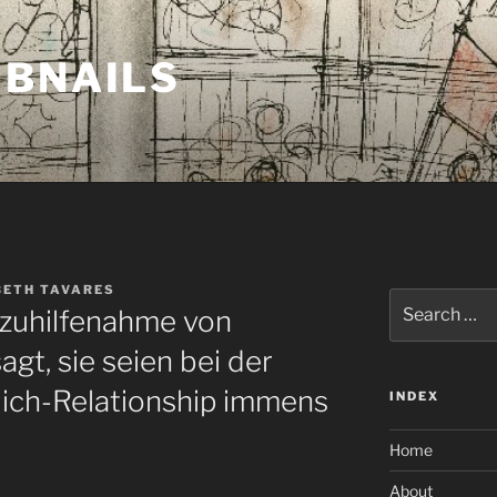
MBNAILS
BETH TAVARES
Search
 zuhilfenahme von
for:
gt, sie seien bei der
lich-Relationship immens
INDEX
Home
About