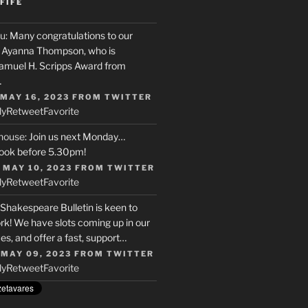
FIFE
u
: Many congratulations to our
r, Ayanna Thompson, who is
Samuel H. Scripps Award from
…
 MAY 16, 2023
FROM
TWITTER
ly
Retweet
Favorite
house
: Join us next Monday…
ook before 5.30pm!
 MAY 10, 2023
FROM
TWITTER
ly
Retweet
Favorite
 Shakespeare Bulletin is keen to
rk! We have slots coming up in our
s, and offer a fast, support…
 MAY 09, 2023
FROM
TWITTER
ly
Retweet
Favorite