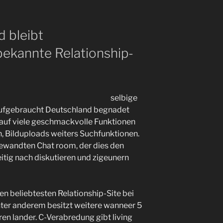
d bleibt
bekannte Relationship-
selbige
 aufgebraucht Deutschland begnadet
e auf viele geschmackvolle Funktionen
 Bilduploads weiters Suchfunktionen.
gewandten Chat room, der dies den
itig nach diskutieren und zigeunern
en beliebtesten Relationship-Site bei
nter anderem besitzt weitere wanneer 5
rren lander. C-Verabredung gibt living