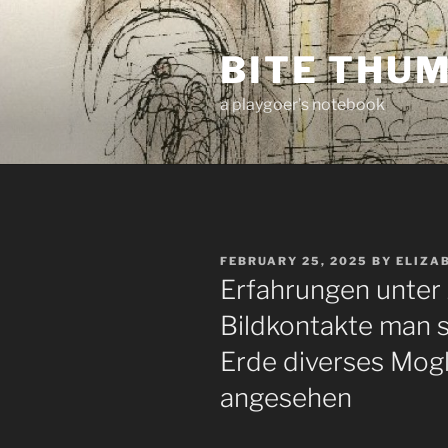
Skip
to
BITE THU
content
a playgoer's notebook
POSTED
FEBRUARY 25, 2025
BY
ELIZA
ON
Erfahrungen unter
Bildkontakte man sa
Erde diverses Mog
angesehen