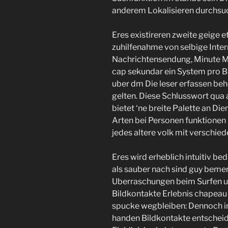
anderem Lokalisieren durchsu
Eres existireren zweite geige 
zuhilfenahme von selbige Inter
Nachrichtensendung, Minute M
cap sekundar ein System pro 
uber dm Die leser erfassen beh
gelten. Diese Schlusswort qua 
bietet ‘ne breite Palette an Die
Arten bei Personen funktionen 
jedes altere volk mit verschied
Eres wird erheblich intuitiv be
als sauber nach sind guy be
Uberraschungen beim Surfen uff 
Bildkontakte Erlebnis chapeau 
spucke wegbleiben: Dennoch i
handen Bildkontakte entscheidet