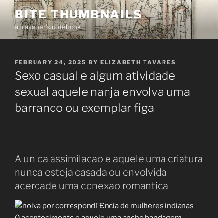
Skip
BITE THUMBNAILS
to
a playgoer's notebook
content
POSTED
FEBRUARY 24, 2025
BY
ELIZABETH TAVARES
ON
Sexo casual e algum atividade
sexual aquele nanja envolva uma
barranco ou exemplar figa
A unica assimilacao e aquele uma criatura
nunca esteja casada ou envolvida
acercade uma conexao romantica
O acontecimento e aquele uma ancho bandagem