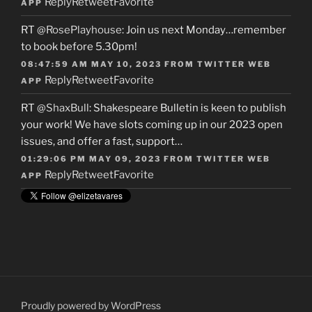
Reply
Retweet
Favorite
APP
RT
@RosePlayhouse
: Join us next Monday…remember
to book before 5.30pm!
08:47:59 AM MAY 10, 2023
FROM
TWITTER WEB
Reply
Retweet
Favorite
APP
RT
@ShaxBull
: Shakespeare Bulletin is keen to publish
your work! We have slots coming up in our 2023 open
issues, and offer a fast, support…
01:29:06 PM MAY 09, 2023
FROM
TWITTER WEB
Reply
Retweet
Favorite
APP
Proudly powered by WordPress