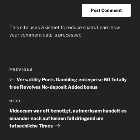
This site uses Akismet to reduce spam.
Learn how
your comment data is processed
.
Post
Previous
PREVIOUS
navigation
Post
Versatility Ports Gambling enterprise 50 Totally
free Revolves No-deposit Added bonus
Next
NEXT
Post
Videocam war oft benotigt, aufmerksam handelt es
einander noch auf keinen fall dringend um
tatsachliche Times