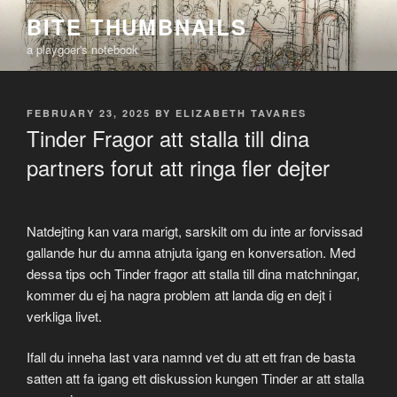
Skip
BITE THUMBNAILS
to
a playgoer's notebook
content
POSTED
FEBRUARY 23, 2025
BY
ELIZABETH TAVARES
ON
Tinder Fragor att stalla till dina
partners forut att ringa fler dejter
Natdejting kan vara marigt, sarskilt om du inte ar forvissad
gallande hur du amna atnjuta igang en konversation. Med
dessa tips och Tinder fragor att stalla till dina matchningar,
kommer du ej ha nagra problem att landa dig en dejt i
verkliga livet.
Ifall du inneha last vara namnd vet du att ett fran de basta
satten att fa igang ett diskussion kungen Tinder ar att stalla