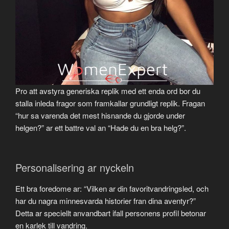
Pro att avstyra generiska replik med ett enda ord bor du
stalla inleda fragor som framkallar grundligt replik. Fragan
“hur sa varenda det mest hisnande du gjorde under
helgen?” ar ett battre val an “Hade du en bra helg?”.
Personalisering ar nyckeln
Ett bra foredome ar: “Vilken ar din favoritvandringsled, och
har du nagra minnesvarda historier fran dina aventyr?”
Detta ar speciellt anvandbart ifall personens profil betonar
en karlek till vandring.