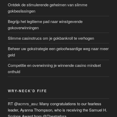
Ontdek de stimulerende geheimen van slimme
gokbeslissingen
Begrijp het legitieme pad naar winstgevende
gokoverwinningen
Slimme casinotrucs om je gokbankroll te verhogen
Beheer uw gokstrategie een geloofwaardige weg naar meer
geld
Competitie en overwinning je winnende casino mindset
onthuld
WRY-NECK’D FIFE
RT
@acmrs_asu
: Many congratulations to our fearless
leader, Ayanna Thompson, who is receiving the Samuel H.
Scripps Award from
@Theatrefora
…