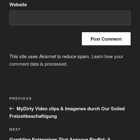
Website
This site uses Akismet to reduce spam.
Learn how your
comment data is processed
.
Post
Previous
PREVIOUS
navigation
Post
MyDirty Video clips & Imagenes durch Our Soiled
Freizeitbeschaftigung
Next
NEXT
Post
Gambling Enterprises That Approve PayPal: A