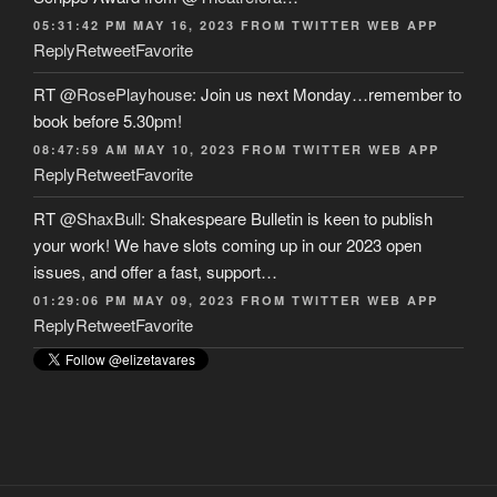
05:31:42 PM MAY 16, 2023
FROM
TWITTER WEB APP
Reply
Retweet
Favorite
RT
@RosePlayhouse
: Join us next Monday…remember to
book before 5.30pm!
08:47:59 AM MAY 10, 2023
FROM
TWITTER WEB APP
Reply
Retweet
Favorite
RT
@ShaxBull
: Shakespeare Bulletin is keen to publish
your work! We have slots coming up in our 2023 open
issues, and offer a fast, support…
01:29:06 PM MAY 09, 2023
FROM
TWITTER WEB APP
Reply
Retweet
Favorite