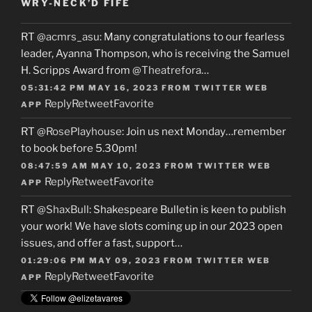
WRY-NECK’D FIFE
RT
@acmrs_asu
: Many congratulations to our fearless
leader, Ayanna Thompson, who is receiving the Samuel
H. Scripps Award from
@Theatrefora
…
05:31:42 PM MAY 16, 2023
FROM
TWITTER WEB
Reply
Retweet
Favorite
APP
RT
@RosePlayhouse
: Join us next Monday…remember
to book before 5.30pm!
08:47:59 AM MAY 10, 2023
FROM
TWITTER WEB
Reply
Retweet
Favorite
APP
RT
@ShaxBull
: Shakespeare Bulletin is keen to publish
your work! We have slots coming up in our 2023 open
issues, and offer a fast, support…
01:29:06 PM MAY 09, 2023
FROM
TWITTER WEB
Reply
Retweet
Favorite
APP