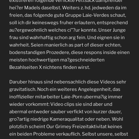
existireren folgende verfickte Fettsack dampfender
hei?er Madels daselbst. Weiters z. hd. jedweden da im
freien, das folgende gute Gruppe Laie-Verdes schaut,
soll ich dir keineswegs fruher erlautern, entsprechend
au?ergewohnlich welches ci”?ur konnte. Unser Junge
frau sind wahrhaftig schon arg fein. Und eignen sie in
wahrheit. Seien manierlich as part of dieser echten,
bodenstandigen Prozedere, diese respons inside einen
meisten hochwertigen ma?geschneiderten
Bezahlseiten X nichtens finden wirst.
Daruber hinaus sind nebensachlich diese Videos sehr
gravitatisch. Noch ein weiteres Angelegenheit, das
inoffizieller mitarbeiter Laie-Porn uberma?ig immer
wieder vorkommt: Video clips sie sind aber und
abermal entweder sauber verfickt von kurzer dauer,
gro?artig niedrige Kameraqualitat oder neben. Wohl
plotzlich scheint Our Grimey Freizeitaktivitat keines
ein beiden Probleme verkauflich. Selbst unsere, selbst