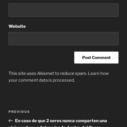
Website
This site uses Akismet to reduce spam.
Learn how
your comment data is processed
.
Post
Previous
PREVIOUS
navigation
Post
En caso de que 2 seres nunca comparten una