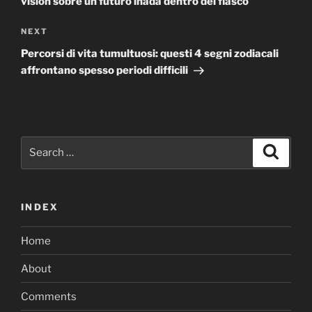
vision sobre un futuro inada dentro del fiasco
Next
NEXT
Post
Percorsi di vita tumultuosi: questi 4 segni zodiacali
affrontano spesso periodi difficili
Search
Search
for:
INDEX
Home
About
Comments