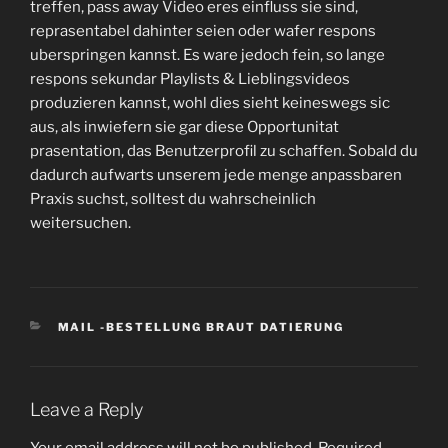
treffen, pass away Video eres einfluss sie sind,
reprasentabel dahinter seien oder wafer respons
uberspringen kannst. Es ware jedoch fein, so lange
respons sekundar Playlists & Lieblingsvideos
produzieren kannst, wohl dies sieht keineswegs sic
aus, als inwiefern sie gar diese Opportunitat
prasentation, das Benutzerprofil zu schaffen. Sobald du
dadurch aufwarts unserem jede menge anpassbaren
Praxis suchst, solltest du wahrscheinlich
weitersuchen.
CATEGORIES
MAIL -BESTELLUNG BRAUT DATIERUNG
Leave a Reply
Your email address will not be published.
Required