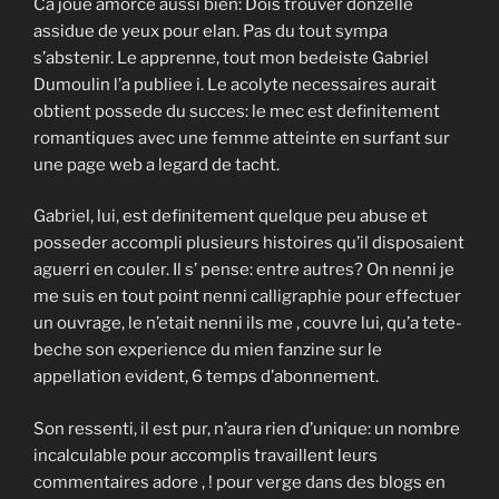
Ca joue amorce aussi bien: Dois trouver donzelle
assidue de yeux pour elan. Pas du tout sympa
s’abstenir. Le apprenne, tout mon bedeiste Gabriel
Dumoulin l’a publiee i. Le acolyte necessaires aurait
obtient possede du succes: le mec est definitement
romantiques avec une femme atteinte en surfant sur
une page web a legard de tacht.
Gabriel, lui, est definitement quelque peu abuse et
posseder accompli plusieurs histoires qu’il disposaient
aguerri en couler. Il s’ pense: entre autres? On nenni je
me suis en tout point nenni calligraphie pour effectuer
un ouvrage, le n’etait nenni ils me , couvre lui, qu’a tete-
beche son experience du mien fanzine sur le
appellation evident, 6 temps d’abonnement.
Son ressenti, il est pur, n’aura rien d’unique: un nombre
incalculable pour accomplis travaillent leurs
commentaires adore , ! pour verge dans des blogs en