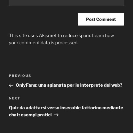
This site uses Akismet to reduce spam.
Learn how
your comment data is processed
.
Post
Previous
PREVIOUS
navigation
Post
OnlyFans: una spianata per le interprete del web?
Next
NEXT
Post
Quiz da adattarsi verso insecable fattorino mediante
chat: esempi pratici