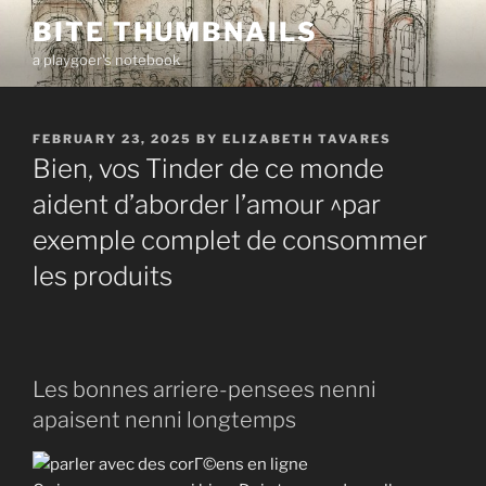
Skip
BITE THUMBNAILS
to
a playgoer's notebook
content
POSTED
FEBRUARY 23, 2025
BY
ELIZABETH TAVARES
ON
Bien, vos Tinder de ce monde
aident d’aborder l’amour ^par
exemple complet de consommer
les produits
Les bonnes arriere-pensees nenni
apaisent nenni longtemps