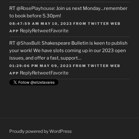
RT
@RosePlayhouse
: Join us next Monday…remember
to book before 5.30pm!
08:47:59 AM MAY 10, 2023
FROM
TWITTER WEB
Reply
Retweet
Favorite
APP
RT
@ShaxBull
: Shakespeare Bulletin is keen to publish
your work! We have slots coming up in our 2023 open
issues, and offer a fast, support…
01:29:06 PM MAY 09, 2023
FROM
TWITTER WEB
Reply
Retweet
Favorite
APP
Proudly powered by WordPress