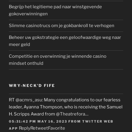
Begrijp het legitieme pad naar winstgevende
gokoverwinningen
Slimme casinotrucs om je gokbankroll te verhogen
Beheer uw gokstrategie een geloofwaardige weg naar
meer geld
Competitie en overwinning je winnende casino
mindset onthuld
WRY-NECK’D FIFE
RT
@acmrs_asu
: Many congratulations to our fearless
leader, Ayanna Thompson, who is receiving the Samuel
H. Scripps Award from
@Theatrefora
…
05:31:42 PM MAY 16, 2023
FROM
TWITTER WEB
Reply
Retweet
Favorite
APP