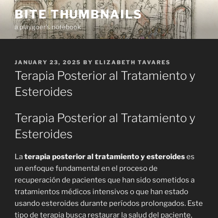
Skip
BITE THUMBNAILS
to
a playgoer's notebook
content
POSTED
JANUARY 23, 2025
BY
ELIZABETH TAVARES
ON
Terapia Posterior al Tratamiento y
Esteroides
Terapia Posterior al Tratamiento y
Esteroides
La
terapia posterior al tratamiento y esteroides
es
un enfoque fundamental en el proceso de
recuperación de pacientes que han sido sometidos a
tratamientos médicos intensivos o que han estado
usando esteroides durante períodos prolongados. Este
tipo de terapia busca restaurar la salud del paciente,