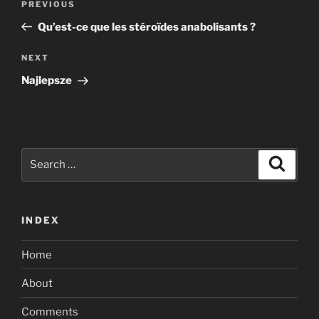
Previous
PREVIOUS
navigation
Post
Qu’est-ce que les stéroïdes anabolisants ?
Next
NEXT
Post
Najlepsze
Search
Search
for:
INDEX
Home
About
Comments