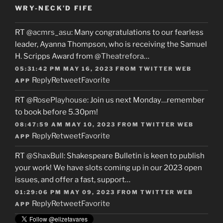
WRY-NECK’D FIFE
RT
@acmrs_asu
: Many congratulations to our fearless
leader, Ayanna Thompson, who is receiving the Samuel
H. Scripps Award from
@Theatrefora
…
05:31:42 PM MAY 16, 2023
FROM
TWITTER WEB
Reply
Retweet
Favorite
APP
RT
@RosePlayhouse
: Join us next Monday…remember
to book before 5.30pm!
08:47:59 AM MAY 10, 2023
FROM
TWITTER WEB
Reply
Retweet
Favorite
APP
RT
@ShaxBull
: Shakespeare Bulletin is keen to publish
your work! We have slots coming up in our 2023 open
issues, and offer a fast, support…
01:29:06 PM MAY 09, 2023
FROM
TWITTER WEB
Reply
Retweet
Favorite
APP