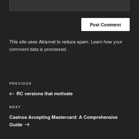
This site uses Akismet to reduce spam.
Learn how your
comment data is processed
.
Post
Previous
PREVIOUS
navigation
Post
RC versions that motivate
Next
NEXT
Post
Casinos Accepting Mastercard: A Comprehensive
Guide