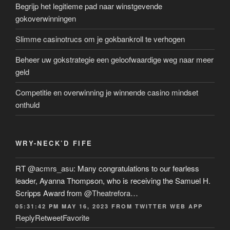
Begrijp het legitieme pad naar winstgevende
gokoverwinningen
Slimme casinotrucs om je gokbankroll te verhogen
Beheer uw gokstrategie een geloofwaardige weg naar meer
geld
Competitie en overwinning je winnende casino mindset
onthuld
WRY-NECK’D FIFE
RT
@acmrs_asu
: Many congratulations to our fearless
leader, Ayanna Thompson, who is receiving the Samuel H.
Scripps Award from
@Theatrefora
…
05:31:42 PM MAY 16, 2023
FROM
TWITTER WEB APP
Reply
Retweet
Favorite