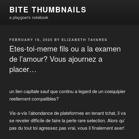
Skip
BITE THUMBNAILS
to
a playgoer's notebook
content
POSTED
FEBRUARY 18, 2025
BY
ELIZABETH TAVARES
ON
Etes-toi-meme fils ou a la examen
de l’amour? Vous ajournez a
placer…
un lien capitale sauf que continu a legard de un coequipier
reellement compatibles?
Vis-a-vis l’abondance de plateformes en tenant tchat, il va
se reveler difficile de faire la perle rare selection. Alors qu’
pas du tout toi agressez pas vrai, vous li finalement axer!