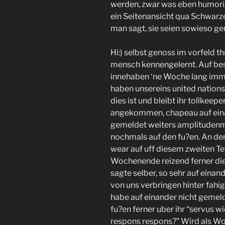
werden, zwar was eben humori
ein Seitenansicht qua Schwarz
man sagt, sie seien sowieso ge
Hi:) selbst genoss im vorfeld 
mensch kennengelernt. Auf bes
innehaben ‘ne Woche lang immer
haben unsereins united nation
dies ist und bleibt ihr tollkee
angekommen, chapeau auf eina
gemeldet weiters amplitudenm
nochmals auf den fu?en. An d
wear auf uff diesem zweiten Te
Wochenende reizend ferner die 
sagte selber, so sehr auf einand
von uns verbringen hinter fahi
habe auf einander nicht gemeld
fu?en ferner uber ihr “servus 
respons respons?” Wird als Wor