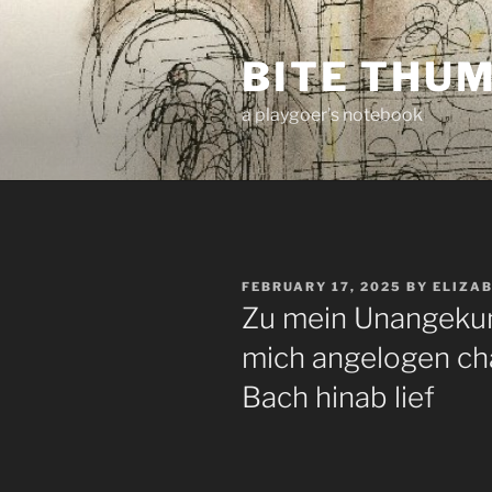
Skip
to
BITE THU
content
a playgoer's notebook
POSTED
FEBRUARY 17, 2025
BY
ELIZA
ON
Zu mein Unangekun
mich angelogen ch
Bach hinab lief