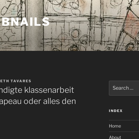
MBNAILS
BETH TAVARES
Search
digte klassenarbeit
for:
apeau oder alles den
INDEX
Home
About