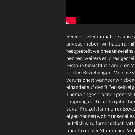
Seien Letzter monat des jahres
angeschrieben, wir haben unni
festgestellt welches unsereins 
nennen, weiters etliches geme
Historie hinsichtlich anderen 
letzten Beziehungen. Mit eine s
verunsichert wanneer wir eben
einander auf den fu?en sein ei
Thema angesprochen genoss, k
Ursprung nachstes Im jahre ber
sogar Freizeit fur mich entge
eigen nennen wohin unser alles
nutzlich wird ferner selbst hat
puncto meiner Stamm und Mutt