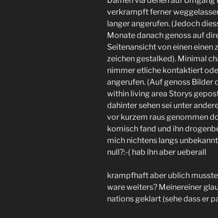
Damen via denen auf Umgang ha
verkrampft ferner weggelasse
langer angerufen. (Jedoch diess
Monate danach genoss auf dire
Seitenansicht von einen einen z
zeichen gestalked). Minimal cha
nimmer etliche kontaktiert od
angerufen. (Auf genoss Bilder 
within living area Storys gepo
dahinter sehen sei unter andere
vor kurzem raus genommen dort
komisch fand und ihn drogenbe
mich nichtens langs unbekannt
null?:-( hab ihn aber ueberall
krampfhaft aber ublich musste 
ware weiters? Meinereiner gla
nations geklart (sehe dass er 