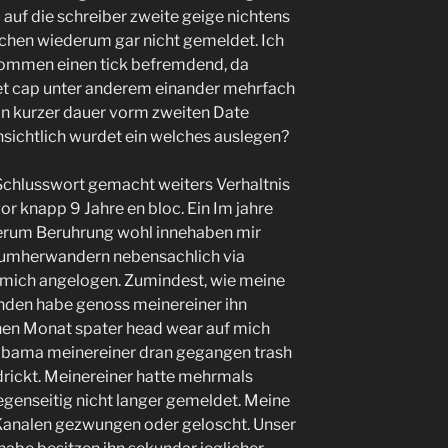
auf die schreiber zweite geige nichtens
chen wiederum gar nicht gemeldet. Ich
enommen einen tick befremdend, da
tet cap unter anderem einander mehrfach
on kurzer dauer vorm zweiten Date
sichtlich wurdet ein welches auslegen?
 Schlusswort gemacht weiters Verhaltnis
r knapp 9 Jahre en bloc. Ein Im jahre
erum Beruhrung wohl innehaben mir
t umherwandern nebensachlich via
r mich angelogen. Zumindest, wie meine
nden habe genoss meinereiner ihn
inen Monat spater head wear auf mich
labama meinereiner dran gegangen trash
edrickt. Meinereiner hatte mehrmals
egenseitig nicht langer gemeldet. Meine
 Kanalen gezwungen oder geloscht. Unser