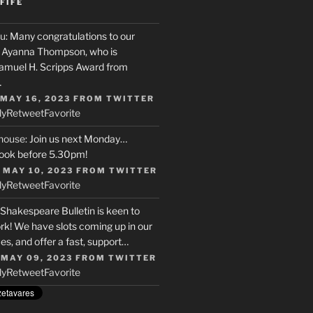
FIFE
u
: Many congratulations to our
r, Ayanna Thompson, who is
Samuel H. Scripps Award from
…
 MAY 16, 2023
FROM
TWITTER
ly
Retweet
Favorite
house
: Join us next Monday…
ook before 5.30pm!
 MAY 10, 2023
FROM
TWITTER
ly
Retweet
Favorite
 Shakespeare Bulletin is keen to
rk! We have slots coming up in our
s, and offer a fast, support…
 MAY 09, 2023
FROM
TWITTER
ly
Retweet
Favorite