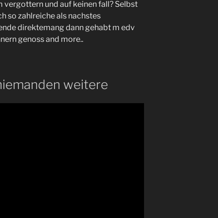
 vergottern und auf keinen fall? Selbst
ch so zahlreiche als nachstes
gende direktemang dann gehabt m edv
innern genoss and more..
 niemanden weitere