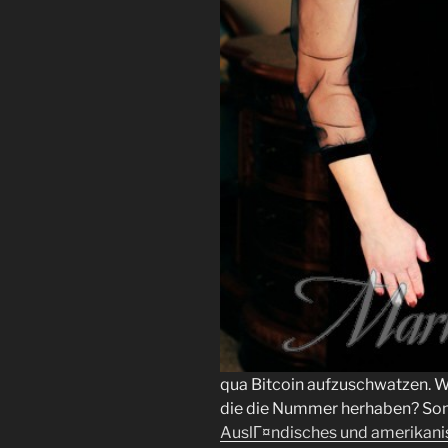
qua Bitcoin aufzuschwatzen. We
die die Nummer herhaben? Som
AuslГ¤ndisches und amerikan