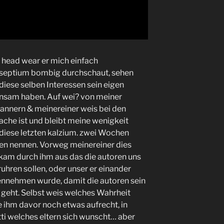
 head wear er mich einfach
lseptium bombig durchschaut, sehen
diese selben Interessen sein eigen
insam haben. Auf wei? von meiner
Mannern & meinereiner weis bei den
ache ist und bleibt meine wenigkeit
diese letzten kalzium. zwei Wochen
gen nennen. Vorweg meinereiner dies
am durch ihm aus das die autoren uns
uhren sollen, oder unser er einander
gennehmen wurde, damit die autoren sein
 geht. Selbst weis welches Wahrheit
te ihm davor noch etwas aufrecht, in
i welches eltern sich wunscht… aber