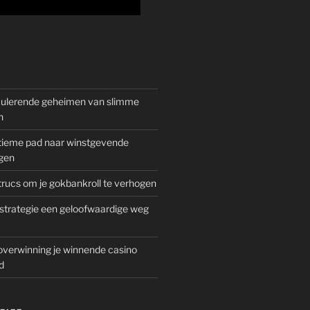
mulerende geheimen van slimme
n
gitieme pad naar winstgevende
gen
rucs om je gokbankroll te verhogen
trategie een geloofwaardige weg
overwinning je winnende casino
d