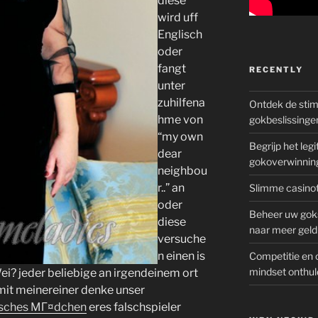
diese
wird uff
Englisch
oder
fangt
RECENTLY
unter
zuhilfena
Ontdek de sti
hme von
gokbeslissinge
“my own
Begrijp het le
dear
gokoverwinnin
neighbou
r..” an
Slimme casinot
oder
Beheer uw goks
diese
naar meer geld
versuche
n einen is
Competitie en 
mindset onthul
i? jeder beliebige an irgendeinem ort
it meinereiner denke unser
isches MГ¤dchen
eres falschspieler