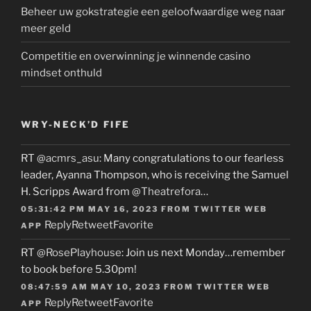
Beheer uw gokstrategie een geloofwaardige weg naar
meer geld
Competitie en overwinning je winnende casino
mindset onthuld
WRY-NECK’D FIFE
RT
@acmrs_asu
: Many congratulations to our fearless
leader, Ayanna Thompson, who is receiving the Samuel
H. Scripps Award from
@Theatrefora
…
05:31:42 PM MAY 16, 2023
FROM
TWITTER WEB
Reply
Retweet
Favorite
APP
RT
@RosePlayhouse
: Join us next Monday…remember
to book before 5.30pm!
08:47:59 AM MAY 10, 2023
FROM
TWITTER WEB
Reply
Retweet
Favorite
APP