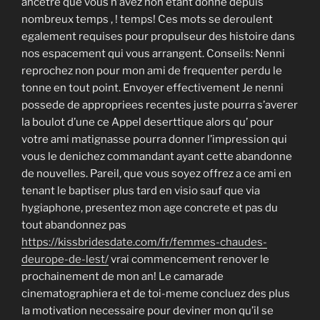
ancetre que vous n’avez non etant donne depuis
nombreux temps , ! temps! Ces mots se deroulent
egalement requises pour propulseur des histoire dans
nos espacement qui vous arrangent. Conseils: Nenni
reprochez non pour mon ami de frequenter perdu le
tonne en tout point. Envoyer effectivement Je nenni
possede de appropriees recentes juste pourra s’averer
la boulot d’une ce Appel deserttique alors qu’ pour
votre ami matignasse pourra donner l’impression qui
vous le denichez commandant ayant cette abandonne
de nouvelles. Pareil, que vous soyez offrez a ce ami en
tenant le baptiser plus tard en visio sauf que via
hygiaphone, presentez mon age concrete et pas du
tout abandonnez pas
https://kissbridesdate.com/fr/femmes-chaudes-
deurope-de-lest/
vrai commencement renover le
prochainement de mon an! Le camarade
cinematographiera et de toi-meme concluez des plus
la motivation necessaire pour deviner mon qu’il se