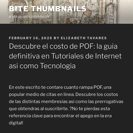
Skip
BITE THUMBNAILS
to
a playgoer's notebook
content
POSTED
FEBRUARY 16, 2025
BY
ELIZABETH TAVARES
ON
Descubre el costo de POF: la guia
definitiva en Tutoriales de Internet
asi como Tecnologia
En este escrito te contare cuanto rampa POF, una
popular medio de citas en linea. Descubre los costos
de las distintas membresias asi como las prerrogativas
que obtendras al suscribirte. ?No te pierdas esta
referencia clave para encontrar el apego en la era
digital!