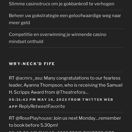
Slimme casinotrucs om je gokbankroll te verhogen
Beheer uw gokstrategie een geloofwaardige weg naar
meer geld
Competitie en overwinning je winnende casino
mindset onthuld
WRY-NECK’D FIFE
RT
@acmrs_asu
: Many congratulations to our fearless
leader, Ayanna Thompson, who is receiving the Samuel
H. Scripps Award from
@Theatrefora
…
05:31:42 PM MAY 16, 2023
FROM
TWITTER WEB
Reply
Retweet
Favorite
APP
RT
@RosePlayhouse
: Join us next Monday…remember
to book before 5.30pm!