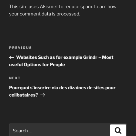
This site uses Akismet to reduce spam.
Learn how
your comment data is processed
.
Post
Previous
PREVIOUS
navigation
Post
Websites Such as for example Grindr – Most
useful Options for People
Next
NEXT
Post
Pourquoi s’inscrire via des dizaines de sites pour
celibataires?
Search
Search
for: