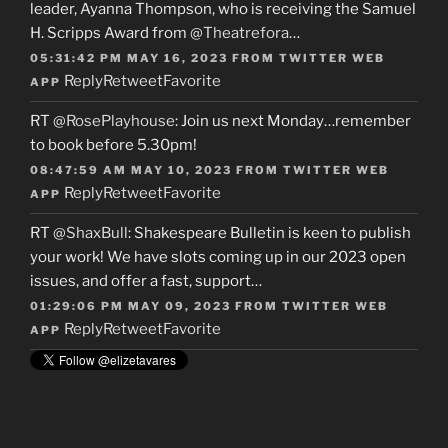
leader, Ayanna Thompson, who is receiving the Samuel
H. Scripps Award from
@Theatrefora
…
05:31:42 PM MAY 16, 2023
FROM
TWITTER WEB
Reply
Retweet
Favorite
APP
RT
@RosePlayhouse
: Join us next Monday…remember
to book before 5.30pm!
08:47:59 AM MAY 10, 2023
FROM
TWITTER WEB
Reply
Retweet
Favorite
APP
RT
@ShaxBull
: Shakespeare Bulletin is keen to publish
your work! We have slots coming up in our 2023 open
issues, and offer a fast, support…
01:29:06 PM MAY 09, 2023
FROM
TWITTER WEB
Reply
Retweet
Favorite
APP