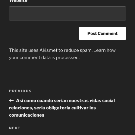
Website
This site uses Akismet to reduce spam.
Learn how
your comment data is processed
.
Post
Previous
PREVIOUS
navigation
Post
Asi como cuando serian nuestras vidas social
relaciones, seria obligatoria cultivar los
comunicaciones
Next
NEXT