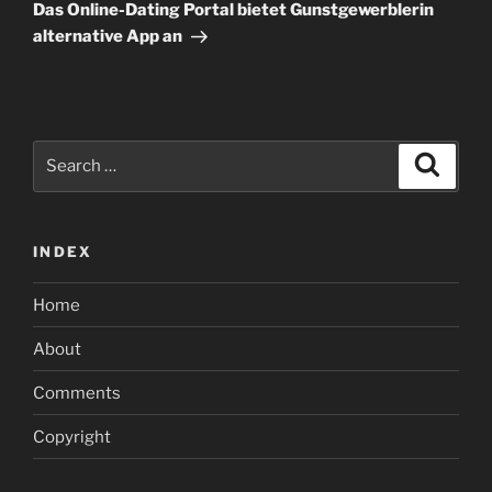
Post
Das Online-Dating Portal bietet Gunstgewerblerin
alternative App an
Search
Search
for:
INDEX
Home
About
Comments
Copyright