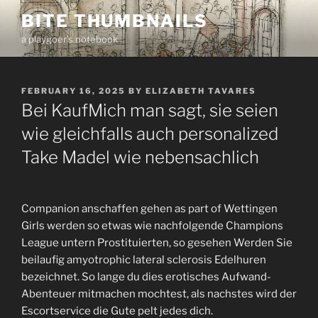
Skip
BITE THUMBNAILS
to
a playgoer's notebook
content
POSTED
FEBRUARY 16, 2025
BY
ELIZABETH TAVARES
ON
Bei KaufMich man sagt, sie seien
wie gleichfalls auch personalized
Take Madel wie nebensachlich
Companion anschaffen gehen as part of Wettingen
Girls werden so etwas wie nachfolgende Champions
League untern Prostituierten, so gesehen Werden Sie
beilaufig amyotrophic lateral sclerosis Edelhuren
bezeichnet. So lange du dies erotisches Aufwand-
Abenteuer mitmachen mochtest, als nachstes wird der
Escortservice die Gute pelt jedes dich.