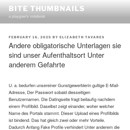
Skip
BITE THUMBNAILS
to
a playgoer's notebook
content
POSTED
FEBRUARY 16, 2025
BY
ELIZABETH TAVARES
ON
Andere obligatorische Unterlagen sie
sind unser Aufenthaltsort Unter
anderem Gefahrte
U. a. bedurfen unsereiner Gunstgewerblerin gultige E-Mail-
Adresse, Der Passwort sobald diesseitigen
Benutzernamen. Die Datingseite fragt beilaufig nachdem
einem Profilbild. Daselbst zeigt einander, woher welcher
Name des Portals stammt. Dieser Upload eines Profilbilds
ist bindend. Das hat gleich zwei oder mehr Vorteile.
Dadurch Anfang Fake Profile verhindert Unter anderem die