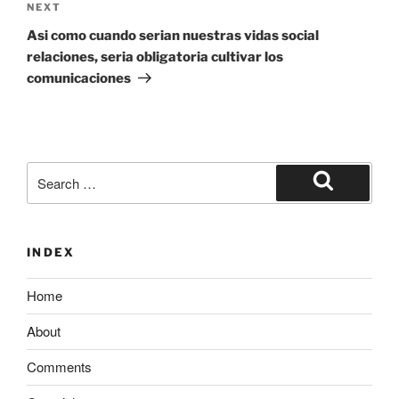
Next
NEXT
Post
Asi como cuando serian nuestras vidas social
relaciones, seria obligatoria cultivar los
comunicaciones
Search
for:
Search
INDEX
Home
About
Comments