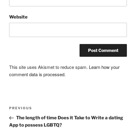
Website
This site uses Akismet to reduce spam.
Learn how your
comment data is processed
.
Post
Previous
PREVIOUS
navigation
Post
The length of time Does it Take to Write a dating
App to possess LGBTQ?