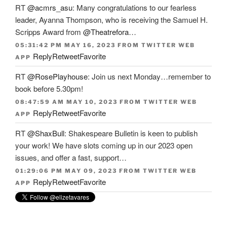
RT
@acmrs_asu
: Many congratulations to our fearless
leader, Ayanna Thompson, who is receiving the Samuel H.
Scripps Award from
@Theatrefora
…
05:31:42 PM MAY 16, 2023
FROM
TWITTER WEB
Reply
Retweet
Favorite
APP
RT
@RosePlayhouse
: Join us next Monday…remember to
book before 5.30pm!
08:47:59 AM MAY 10, 2023
FROM
TWITTER WEB
Reply
Retweet
Favorite
APP
RT
@ShaxBull
: Shakespeare Bulletin is keen to publish
your work! We have slots coming up in our 2023 open
issues, and offer a fast, support…
01:29:06 PM MAY 09, 2023
FROM
TWITTER WEB
Reply
Retweet
Favorite
APP