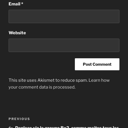
Email
*
Website
This site uses Akismet to reduce spam.
Learn how
your comment data is processed
.
Post
Previous
PREVIOUS
navigation
Post
Deplace via le groupe Be2, comme maitre tous les