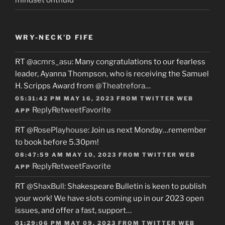
WRY-NECK’D FIFE
RT
@acmrs_asu
: Many congratulations to our fearless
leader, Ayanna Thompson, who is receiving the Samuel
H. Scripps Award from
@Theatrefora
…
05:31:42 PM MAY 16, 2023
FROM
TWITTER WEB
Reply
Retweet
Favorite
APP
RT
@RosePlayhouse
: Join us next Monday…remember
to book before 5.30pm!
08:47:59 AM MAY 10, 2023
FROM
TWITTER WEB
Reply
Retweet
Favorite
APP
RT
@ShaxBull
: Shakespeare Bulletin is keen to publish
your work! We have slots coming up in our 2023 open
issues, and offer a fast, support…
01:29:06 PM MAY 09, 2023
FROM
TWITTER WEB