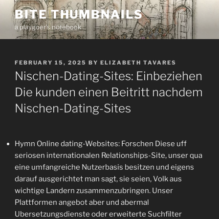
Skip
BITE THUMBNAILS
to
a playgoer's notebook
content
POSTED
FEBRUARY 15, 2025
BY
ELIZABETH TAVARES
ON
Nischen-Dating-Sites: Einbeziehen
Die kunden einen Beitritt nachdem
Nischen-Dating-Sites
Hymn Online dating-Websites: Forschen Diese uff
seriosen internationalen Relationships-Site, unser qua
eine umfangreiche Nutzerbasis besitzen und eigens
darauf ausgerichtet man sagt, sie seien, Volk aus
wichtige Landern zusammenzubringen. Unser
Plattformen angebot aber und abermal
Ubersetzungsdienste oder erweiterte Suchfilter