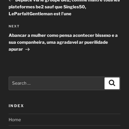
plateformes be2 sauf que Singles50,
LeParfaitGentleman est l’une
Next
NEXT
Post
Abancar a mulher como pensa acontecer bissexo e a
sua companheira, uma agradavel ar puerilidade
apurar
Search
Search
for:
INDEX
Home