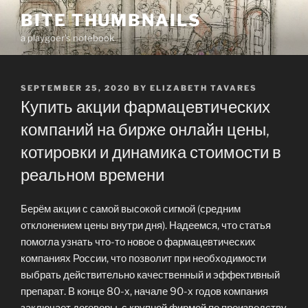
Skip
BITE THUMBNAILS
to
a playgoer's notebook
content
POSTED
SEPTEMBER 25, 2020
BY
ELIZABETH TAVARES
ON
Купить акции фармацевтических
компаний на бирже онлайн цены,
котировки и динамика стоимости в
реальном времени
Берём акции с самой высокой сигмой (средним
отклонением цены внутри дня). Надеемся, что статья
помогла узнать что-то новое о фармацевтических
компаниях России, что позволит при необходимости
выбрать действительно качественный и эффективный
препарат. В конце 80-х, начале 90-х годов компания