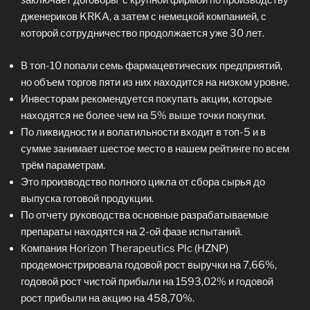
заключает договоры с крупной фирмой по производству
дженериков KRKA, а затем с немецкой компанией, с
которой сотрудничество продолжается уже 30 лет.
В топ-10 попали семь фармацевтических предприятий,
но объем торгов пяти из них находится на низком уровне.
Инвесторам рекомендуется покупать акции, которые
находятся не более чем на 5% выше точки покупки.
По ликвидности и волатильности входит в топ-5 и в
сумме занимает шестое место в нашем рейтинге по всем
трём параметрам.
Это производство полного цикла от сбора сырья до
выпуска готовой продукции.
По отчету руководства основные разрабатываемые
препараты находятся на 2-ой фазе испытаний.
Компания Horizon Therapeutics Plc (HZNP)
продемонстрировала годовой рост выручки на 7,66%,
годовой рост чистой прибыли на 1593,02% и годовой
рост прибыли на акцию на 458,70%.