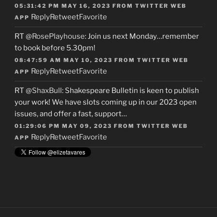
05:31:42 PM MAY 16, 2023
FROM
TWITTER WEB
Reply
Retweet
Favorite
APP
RT
@RosePlayhouse
: Join us next Monday…remember
to book before 5.30pm!
08:47:59 AM MAY 10, 2023
FROM
TWITTER WEB
Reply
Retweet
Favorite
APP
RT
@ShaxBull
: Shakespeare Bulletin is keen to publish
your work! We have slots coming up in our 2023 open
issues, and offer a fast, support…
01:29:06 PM MAY 09, 2023
FROM
TWITTER WEB
Reply
Retweet
Favorite
APP