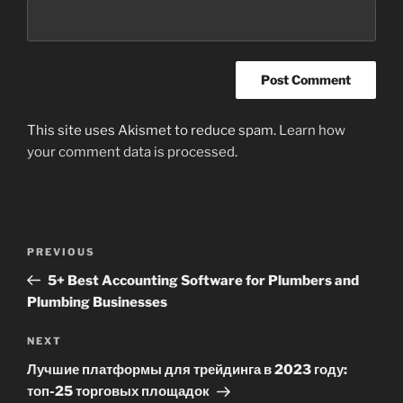
This site uses Akismet to reduce spam.
Learn how
your comment data is processed
.
Post
Previous
PREVIOUS
navigation
Post
5+ Best Accounting Software for Plumbers and
Plumbing Businesses
Next
NEXT
Post
Лучшие платформы для трейдинга в 2023 году:
топ-25 торговых площадок