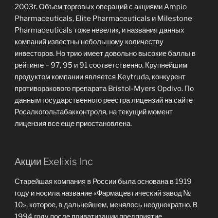
2003г. Объем торговых операций с акциями Ampio
Pharmaceuticals, Elite Pharmaceuticals и Milestone
Pharmaceuticals тоже невелик, и названия данных
компаний известны небольшому количеству
инвесторов. Но трио имеет довольно высокие баллы в
рейтинге – 97, 95 и 91 соответственно. Крупнейшим
продуктом компании является Keytruda, конкурент
противоракового препарата Bristol-Myers Opdivo. По
данным государственного реестра лицензий на сайте
Росалкогольтабакконтроля, на текущий момент
лицензия все еще приостановлена.
Акции Exelixis Inc
Старейшая компания в России была основана в 1919
году и носила название «Фармацевтический завод №
10», которое, в дальнейшем, менялось неоднократно. В
1994 году после приватизации предприятие