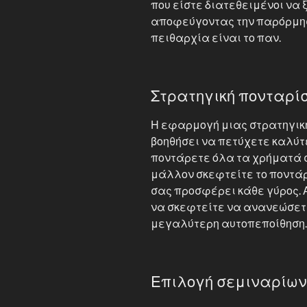
που είστε διατεθειμένοι να 
αποφεύγοντας την παρόρμησ
πειθαρχία είναι το παν.
Στρατηγική πονταρί
Η εφαρμογή μιας στρατηγικ
βοηθήσει να πετύχετε καλύ
ποντάρετε όλα τα χρήματά 
μάλλον σκεφτείτε το ποντά
σας προσφέρει κάθε γύρος. 
να σκεφτείτε να ανανεώσετ
μεγαλύτερη αυτοπεποίθηση.
Επιλογή σεμιναρίων