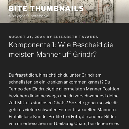
Skip
BITE THUMBNAILS
to
a playgoer's notebook
content
POSTED
AUGUST 31, 2024
BY
ELIZABETH TAVARES
ON
Komponente 1: Wie Bescheid die
meisten Manner uff Grindr?
Du fragst dich, hinsichtlich du unter Grindr am
schnellsten an ein kranken ankommen kannst? Du
Tempo den Eindruck, die allermeisten Manner Position
beziehen dir keineswegs und du verschwendest deine
Zeit Mittels sinnlosen Chats? So sehr genau so wie dir,
geht es vielen schwulen Ferner bisexuellen Mannern.
Einfallslose Kunde, Profile frei Foto, die andere Bilder
von dir erheischen und beilaufig Chats, bei denen er es