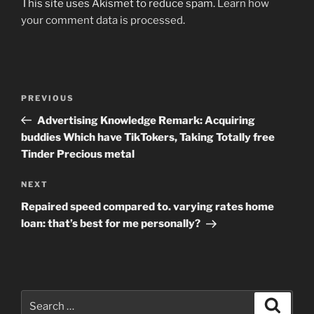
This site uses Akismet to reduce spam.
Learn how
your comment data is processed
.
Post
Previous
PREVIOUS
navigation
Post
Advertising Knowledge Remark: Acquiring
buddies Which have TikTokers, Taking Totally free
Tinder Precious metal
Next
NEXT
Post
Repaired speed compared to. varying rates home
loan: that’s best for me personally?
Search
Search