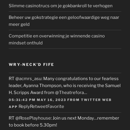
Slimme casinotrucs om je gokbankroll te verhogen
Beheer uw gokstrategie een geloofwaardige weg naar
meer geld
Competitie en overwinning je winnende casino
mindset onthuld
WRY-NECK’D FIFE
RT
@acmrs_asu
: Many congratulations to our fearless
leader, Ayanna Thompson, who is receiving the Samuel
H. Scripps Award from
@Theatrefora
…
05:31:42 PM MAY 16, 2023
FROM
TWITTER WEB
Reply
Retweet
Favorite
APP
RT
@RosePlayhouse
: Join us next Monday…remember
to book before 5.30pm!