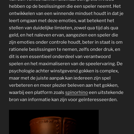
hebben op de beslissingen die een speler neemt. Het
ontwikkelen van een winnende mindset houdt in dat je
leert omgaan met deze emoties, wat betekent het
stellen van duidelijke limieten, zowel qua tijd als qua
geld, en het naleven ervan, aangezien een speler die
zijn emoties onder controle houdt, beter in staat is om
rationele beslissingen te nemen, zelfs onder druk, en
dit is een essentieel onderdeel van verantwoord
spelen en het maximaliseren van de speelervaring. De
psychologie achter winstgevend gokken is complex,
maar met de juiste aanpak kan iedereen zijn spel
verbeteren en meer plezier beleven aan het gokken,
waarbij een platform zoals
spinorhino
een uitstekende
bron van informatie kan zijn voor geïnteresseerden.