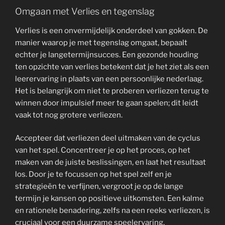
Omgaan met Verlies en tegenslag
Verlies is een onvermijdelijk onderdeel van gokken. De
manier waarop je met tegenslag omgaat, bepaalt
echter je langetermijnsucces. Een gezonde houding
ten opzichte van verlies betekent dat je het ziet als een
leerervaring in plaats van een persoonlijke nederlaag.
Het is belangrijk om niet te proberen verliezen terug te
winnen door impulsief meer te gaan spelen; dit leidt
vaak tot nog grotere verliezen.
Accepteer dat verliezen deel uitmaken van de cyclus
van het spel. Concentreer je op het proces, op het
maken van de juiste beslissingen, en laat het resultaat
los. Door je te focussen op het spel zelf en je
strategieën te verfijnen, vergroot je op de lange
termijn je kansen op positieve uitkomsten. Een kalme
en rationele benadering, zelfs na een reeks verliezen, is
cruciaal voor een duurzame speelervaring.