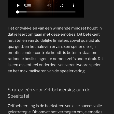
Het ontwikkelen van een winnende mindset houdt in
dat je leert omgaan met deze emoties. Dit betekent
het stellen van duidelijke limieten, zowel qua tijd als
qua geld, en het naleven ervan. Een speler die zijn
emoties onder controle houdt, is beter in staat om
rationele beslissingen te nemen, zelfs onder druk. Dit
is een essentieel onderdeel van verantwoord spelen
en het maximaliseren van de speelervaring.
Strategieën voor Zelfbeheersing aan de
Speeltafel
Zelfbeheersing is de hoeksteen van elke succesvolle
gokstrategie. Dit omvat het vermogen om je emoties