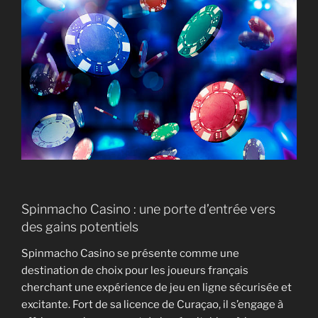
Spinmacho Casino : une porte d’entrée vers
des gains potentiels
Spinmacho Casino se présente comme une
destination de choix pour les joueurs français
cherchant une expérience de jeu en ligne sécurisée et
excitante. Fort de sa licence de Curaçao, il s’engage à