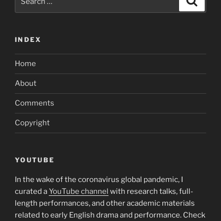
for:
INDEX
Home
About
Comments
Copyright
YOUTUBE
In the wake of the coronavirus global pandemic, I
curated a
YouTube channel
with research talks, full-
length performances, and other academic materials
related to early English drama and performance. Check