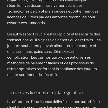
réputés investissent massivement dans des
technologies de cryptage avancées et obtiennent des
licences délivrées par des autorités reconnues pour
assurer ces standards.
Un autre aspect crucial est la rapidité et la sécurité des
transactions, qu’il s’agisse de dépôts ou de retraits. Les
joueurs souhaitent pouvoir alimenter leur compte et
encaisser leurs gains sans délai excessif ni
complication. Les casinos qui proposent diverses
méthodes de paiement fiables et des processus de
retrait optimisés renforcent la confiance des joueurs
et leur sentiment de sécurité.
Le rôle des licences et de la régulation
La détention d’une licence délivrée par une autorité de
régulation reconnue est un gage de sérieux pour tout