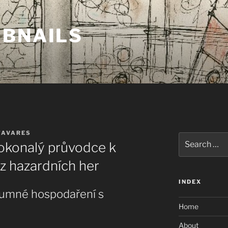
MBNAILS
TAVARES
Search
okonalý průvodce k
for:
z hazardních her
INDEX
ozumné hospodaření s
Home
About