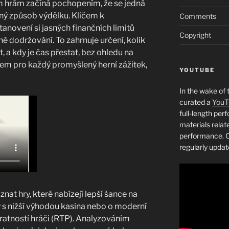
ím hrám začíná pochopením, že se jedná
ený způsob výdělku. Klíčem k
Comments
novení si jasných finančních limitů
Copyright
né dodržování. To zahrnuje určení, kolik
, a kdy je čas přestat, bez ohledu na
adem pro každý promyšlený herní zážitek,
YOUTUBE
In the wake of 
curated a
YouT
full-length pe
materials relat
performance. C
regularly updat
znat hry, které nabízejí lepší šance na
hry s nižší výhodou kasina nebo o moderní
ratností hráči (RTP). Analyzováním