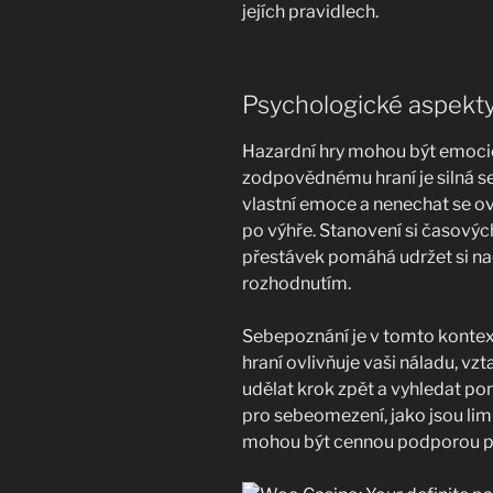
jejích pravidlech.
Psychologické aspekty 
Hazardní hry mohou být emoci
zodpovědnému hraní je silná se
vlastní emoce a nenechat se ov
po výhře. Stanovení si časovýc
přestávek pomáhá udržet si na
rozhodnutím.
Sebepoznání je v tomto kontext
hraní ovlivňuje vaši náladu, vz
udělat krok zpět a vyhledat po
pro sebeomezení, jako jsou limi
mohou být cennou podporou pr