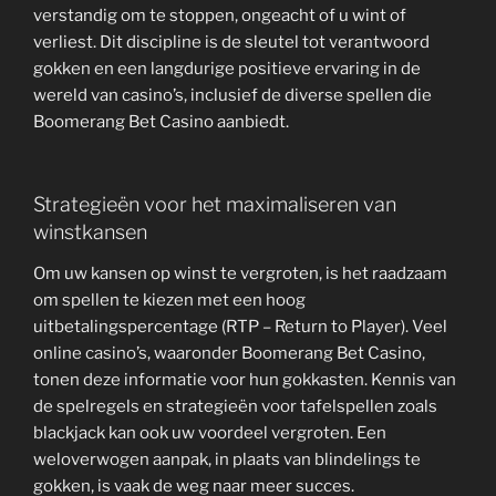
verstandig om te stoppen, ongeacht of u wint of
verliest. Dit discipline is de sleutel tot verantwoord
gokken en een langdurige positieve ervaring in de
wereld van casino’s, inclusief de diverse spellen die
Boomerang Bet Casino aanbiedt.
Strategieën voor het maximaliseren van
winstkansen
Om uw kansen op winst te vergroten, is het raadzaam
om spellen te kiezen met een hoog
uitbetalingspercentage (RTP – Return to Player). Veel
online casino’s, waaronder Boomerang Bet Casino,
tonen deze informatie voor hun gokkasten. Kennis van
de spelregels en strategieën voor tafelspellen zoals
blackjack kan ook uw voordeel vergroten. Een
weloverwogen aanpak, in plaats van blindelings te
gokken, is vaak de weg naar meer succes.