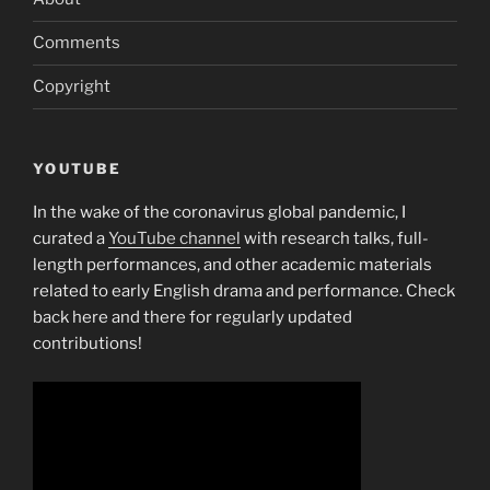
Comments
Copyright
YOUTUBE
In the wake of the coronavirus global pandemic, I
curated a
YouTube channel
with research talks, full-
length performances, and other academic materials
related to early English drama and performance. Check
back here and there for regularly updated
contributions!