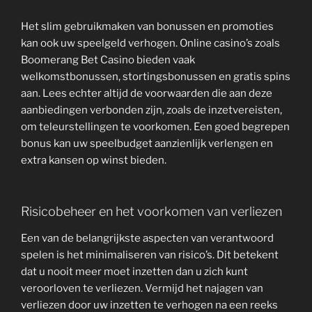
Het slim gebruikmaken van bonussen en promoties
kan ook uw speelgeld verhogen. Online casino’s zoals
Boomerang Bet Casino bieden vaak
welkomstbonussen, stortingsbonussen en gratis spins
aan. Lees echter altijd de voorwaarden die aan deze
aanbiedingen verbonden zijn, zoals de inzetvereisten,
om teleurstellingen te voorkomen. Een goed begrepen
bonus kan uw speelbudget aanzienlijk verlengen en
extra kansen op winst bieden.
Risicobeheer en het voorkomen van verliezen
Een van de belangrijkste aspecten van verantwoord
spelen is het minimaliseren van risico’s. Dit betekent
dat u nooit meer moet inzetten dan u zich kunt
veroorloven te verliezen. Vermijd het najagen van
verliezen door uw inzetten te verhogen na een reeks