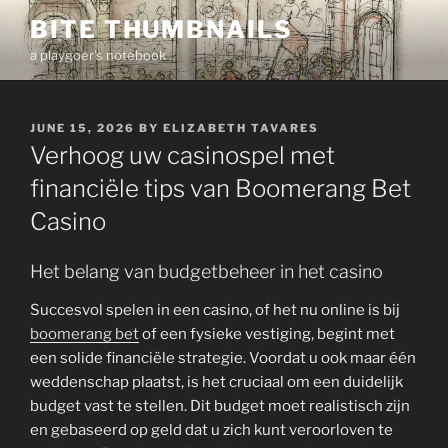
Skip
BITE THUMBNAILS
to
a playgoer's notebook
content
POSTED
JUNE 15, 2026
BY
ELIZABETH TAVARES
ON
Verhoog uw casinospel met
financiële tips van Boomerang Bet
Casino
Het belang van budgetbeheer in het casino
Succesvol spelen in een casino, of het nu online is bij
boomerang bet
of een fysieke vestiging, begint met
een solide financiële strategie. Voordat u ook maar één
weddenschap plaatst, is het cruciaal om een duidelijk
budget vast te stellen. Dit budget moet realistisch zijn
en gebaseerd op geld dat u zich kunt veroorloven te