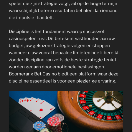
speler die zijn strategie volgt, zal op de lange termijn
waarschijnlijk betere resultaten behalen dan iemand
die impulsief handelt.
Discipline is het fundament waarop succesvol
casinospelen rust. Dit betekent vasthouden aan uw
budget, uw gekozen strategie volgen en stoppen
wanneer u uw vooraf bepaalde limieten heeft bereikt.
Zonder discipline kan zelfs de beste strategie teniet
worden gedaan door emotionele beslissingen.
Boomerang Bet Casino biedt een platform waar deze
discipline essentieel is voor een plezierige ervaring.