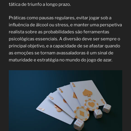
tática de triunfo a longo prazo.
Práticas como pausas regulares, evitar jogar sob a
influência de álcool ou stress, e manter uma perspetiva
realista sobre as probabilidades são ferramentas
psicológicas essenciais. A diversão deve ser sempre o
principal objetivo, e a capacidade de se afastar quando
as emoções se tornam avassaladoras é um sinal de
maturidade e estratégia no mundo do jogo de azar.