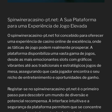
Spinwineracasino-pt.net: A Sua Plataforma
para uma Experiência de Jogo Elevada
O spinwineracasino-pt.net foi concebido para oferecer
uma experiência de casino online de excelência, onde
as táticas de jogo podem realmente prosperar. A
plataforma disponibiliza uma vasta gama de jogos,
desde as mais emocionantes slots com gráficos
vibrantes até aos tradicionais e estratégicos jogos de
mesa, assegurando que cada jogador encontra o seu
nicho de entretenimento e oportunidades de ganho.
Registar-se no spinwineracasino-pt.net é o primeiro
passo para descobrir um mundo de diversão e
potencial recompensa. A interface intuitiva e a
segurança da plataforma permitem que se concentre