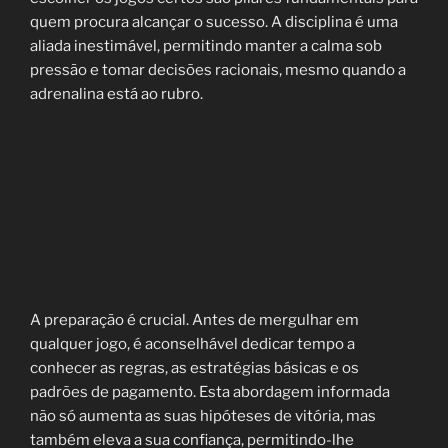
quem procura alcançar o sucesso. A disciplina é uma
aliada inestimável, permitindo manter a calma sob
pressão e tomar decisões racionais, mesmo quando a
adrenalina está ao rubro.
A preparação é crucial. Antes de mergulhar em
qualquer jogo, é aconselhável dedicar tempo a
conhecer as regras, as estratégias básicas e os
padrões de pagamento. Esta abordagem informada
não só aumenta as suas hipóteses de vitória, mas
também eleva a sua confiança, permitindo-lhe