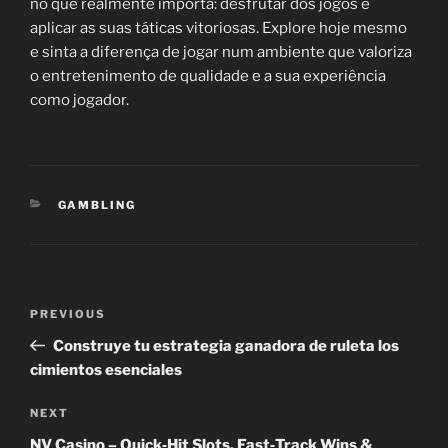
no que realmente importa: desfrutar dos jogos e
aplicar as suas táticas vitoriosas. Explore hoje mesmo
e sinta a diferença de jogar num ambiente que valoriza
o entretenimento de qualidade e a sua experiência
como jogador.
CATEGORIES
GAMBLING
Post
Previous
PREVIOUS
navigation
Post
Construye tu estrategia ganadora de ruleta los
cimientos esenciales
Next
NEXT
Post
NV Casino – Quick‑Hit Slots, Fast‑Track Wins &