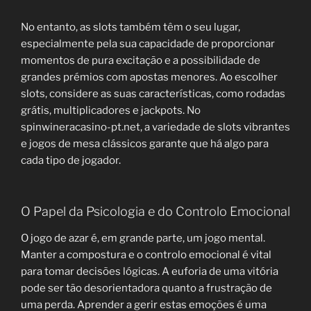
No entanto, as slots também têm o seu lugar,
especialmente pela sua capacidade de proporcionar
momentos de pura excitação e a possibilidade de
grandes prémios com apostas menores. Ao escolher
slots, considere as suas características, como rodadas
grátis, multiplicadores e jackpots. No
spinwineracasino-pt.net, a variedade de slots vibrantes
e jogos de mesa clássicos garante que há algo para
cada tipo de jogador.
O Papel da Psicologia e do Controlo Emocional
O jogo de azar é, em grande parte, um jogo mental.
Manter a compostura e o controlo emocional é vital
para tomar decisões lógicas. A euforia de uma vitória
pode ser tão desorientadora quanto a frustração de
uma perda. Aprender a gerir estas emoções é uma