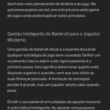
desfrutar mais plenamente da dinâmica do jogo. No
spinwineracasino-pt.net, encontrará uma vasta gama
de jogos onde poderá aplicar estes princípios.
Gestão Inteligente de Bankroll para o Jogador
Moderno
Uma gestão de bankroll eficaz é a espinha dorsal de
qualquer estratégia de jogo bem-sucedida. Definir um
orçamento claro e aderir a ele rigorosamente é o
primeiro passo. Isto significa determinar quanto está
disposto a gastar e a perder, sem que isso afete as
suas finanças pessoais. A tentação de perseguir
perdas é grande, mas um jogador astuto sabe quando
parar.
Dividir o seu bankroll em unidades de aposta menores
é outra tática inteligente. Ao apostar uma pequena