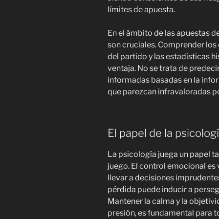
límites de apuesta.
En el ámbito de las apuestas dep
son cruciales. Comprender los 
del partido y las estadísticas 
ventaja. No se trata de predeci
informadas basadas en la info
que parezcan infravaloradas p
El papel de la psicolog
La psicología juega un papel t
juego. El control emocional es 
llevar a decisiones imprudentes
pérdida puede inducir a persegu
Mantener la calma y la objetivi
presión, es fundamental para t