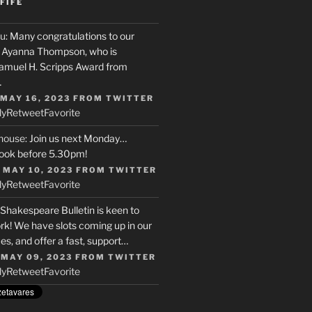
FIFE
u
: Many congratulations to our
r, Ayanna Thompson, who is
Samuel H. Scripps Award from
…
 MAY 16, 2023
FROM
TWITTER
ly
Retweet
Favorite
house
: Join us next Monday…
ook before 5.30pm!
 MAY 10, 2023
FROM
TWITTER
ly
Retweet
Favorite
 Shakespeare Bulletin is keen to
rk! We have slots coming up in our
s, and offer a fast, support…
 MAY 09, 2023
FROM
TWITTER
ly
Retweet
Favorite