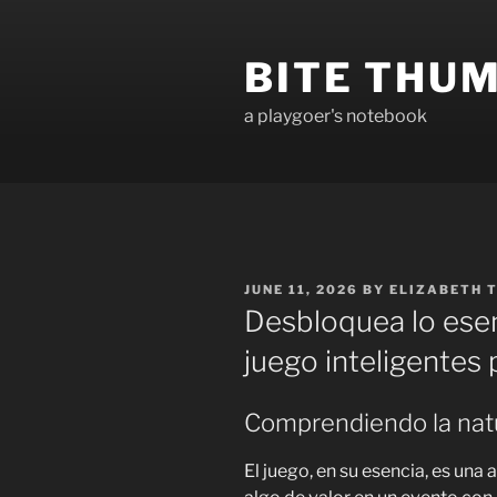
Skip
to
BITE THU
content
a playgoer's notebook
POSTED
JUNE 11, 2026
BY
ELIZABETH 
ON
Desbloquea lo esen
juego inteligentes p
Comprendiendo la natu
El juego, en su esencia, es una 