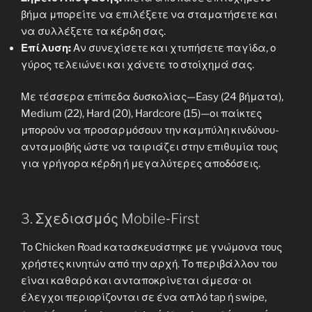
βήμα μπορείτε να επιλέξετε να σταματήσετε και
να συλλέξετε τα κέρδη σας.
Επίλυση:
Αν συνεχίσετε και χτυπήσετε παγίδα, ο
γύρος τελειώνει και χάνετε το στοίχημά σας.
Με τέσσερα επίπεδα δυσκολίας—Easy (24 βήματα),
Medium (22), Hard (20), Hardcore (15)—οι παίκτες
μπορούν να προσαρμόσουν την καμπύλη κινδύνου-
ανταμοιβής ώστε να ταιριάζει στην επιθυμία τους
για γρήγορα κέρδη ή μεγαλύτερες αποδόσεις.
3. Σχεδιασμός Mobile‑First
Το Chicken Road κατασκευάστηκε με γνώμονα τους
χρήστες κινητών από την αρχή. Το περιβάλλον του
είναι καθαρό και ανταποκρίνεται άμεσα· οι
έλεγχοι περιορίζονται σε ένα απλό tap ή swipe,