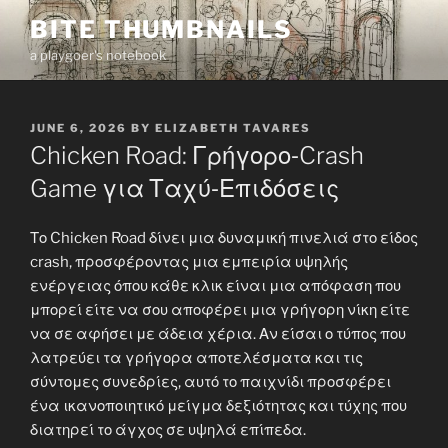
Skip
BITE THUMBNAILS
to
a playgoer's notebook
content
POSTED
JUNE 6, 2026
BY
ELIZABETH TAVARES
ON
Chicken Road: Γρήγορο‑Crash
Game για Ταχύ‑Επιδόσεις
Το Chicken Road δίνει μια δυναμική πινελιά στο είδος
crash, προσφέροντας μια εμπειρία υψηλής
ενέργειας όπου κάθε κλικ είναι μια απόφαση που
μπορεί είτε να σου αποφέρει μια γρήγορη νίκη είτε
να σε αφήσει με άδεια χέρια. Αν είσαι ο τύπος που
λατρεύει τα γρήγορα αποτελέσματα και τις
σύντομες συνεδρίες, αυτό το παιχνίδι προσφέρει
ένα ικανοποιητικό μείγμα δεξιότητας και τύχης που
διατηρεί το άγχος σε υψηλά επίπεδα.