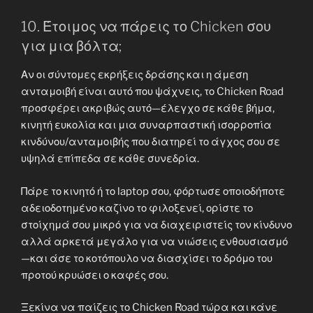
10. Έτοιμος να πάρεις το Chicken σου
για μια βόλτα;
Αν οι σύντομες εκρήξεις δράσης και η άμεση
ανταμοιβή είναι αυτό που ψάχνεις, το Chicken Road
προσφέρει ακριβώς αυτό—έλεγχο σε κάθε βήμα,
κινητή ευκολία και μια συναρπαστική ισορροπία
κινδύνου/ανταμοιβής που διατηρεί το άγχος σου σε
υψηλά επίπεδα σε κάθε συνεδρία.
Πάρε το κινητό ή το laptop σου, φόρτωσε οποιοδήποτε
αδειοδοτημένο καζίνο το φιλοξενεί, ορίστε το
στοίχημά σου μικρό για να διαχειριστείς τον κίνδυνο
αλλά αρκετά μεγάλο για να νιώσεις ενθουσιασμό
—και άσε το κοτόπουλο να διασχίσει το δρόμο του
προτού κρυώσει ο καφές σου.
Ξεκίνα να παίζεις το Chicken Road τώρα και κάνε