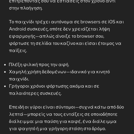
επιτρέποντάς σου να εστιάσεις στον χρόνο αντί
στην πλοήγηση.
Το παιχνίδι τρέχει αυτόνομα σε browsers σε iOS και
Android συσκευές, οπότε δεν χρειάζεται λήψη
εφαρμογής—απλώς άνοιξε το browser σου,
φόρτωσε τη σελίδα του καζίνο και είσαι έτοιμος να
παίξεις.
Πλέξη φιλική προς την αφή.
Χαμηλή χρήση δεδομένων—ιδανικό για κινητό
παιχνίδι.
Γρήγοροι χρόνοι φόρτωσης ακόμα και σε
παλαιότερες συσκευές.
Επειδή οι γύροι είναι σύντομοι—συχνά κάτω από δύο
λεπτά—μπορείς να τους εντάξεις σε οποιοδήποτε
διάλειμμα: μια παύση για καφέ, ένα διάλειμμα
για φαγητό ή μια γρήγορη στάση στο δρόμο.