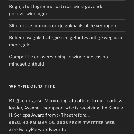
Begrijp het legitieme pad naar winstgevende
gokoverwinningen
Slimme casinotrucs om je gokbankroll te verhogen
Beheer uw gokstrategie een geloofwaardige weg naar
meer geld
Competitie en overwinning je winnende casino
mindset onthuld
WRY-NECK’D FIFE
RT
@acmrs_asu
: Many congratulations to our fearless
leader, Ayanna Thompson, who is receiving the Samuel
H. Scripps Award from
@Theatrefora
…
05:31:42 PM MAY 16, 2023
FROM
TWITTER WEB
Reply
Retweet
Favorite
APP