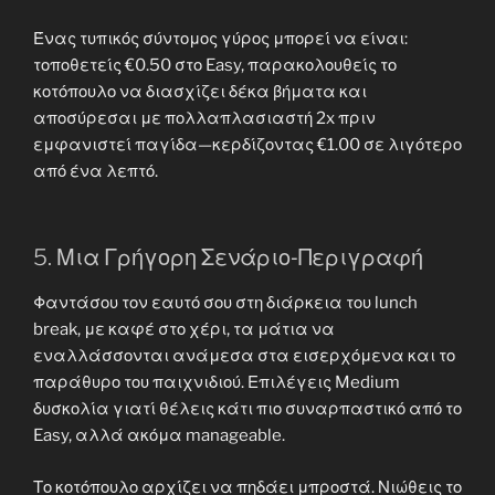
Ένας τυπικός σύντομος γύρος μπορεί να είναι:
τοποθετείς €0.50 στο Easy, παρακολουθείς το
κοτόπουλο να διασχίζει δέκα βήματα και
αποσύρεσαι με πολλαπλασιαστή 2x πριν
εμφανιστεί παγίδα—κερδίζοντας €1.00 σε λιγότερο
από ένα λεπτό.
5. Μια Γρήγορη Σενάριο‑Περιγραφή
Φαντάσου τον εαυτό σου στη διάρκεια του lunch
break, με καφέ στο χέρι, τα μάτια να
εναλλάσσονται ανάμεσα στα εισερχόμενα και το
παράθυρο του παιχνιδιού. Επιλέγεις Medium
δυσκολία γιατί θέλεις κάτι πιο συναρπαστικό από το
Easy, αλλά ακόμα manageable.
Το κοτόπουλο αρχίζει να πηδάει μπροστά. Νιώθεις το