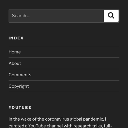
Search
Search
for:
INDEX
Home
About
Comments
Copyright
YOUTUBE
In the wake of the coronavirus global pandemic, I
curated a
YouTube channel
with research talks, full-