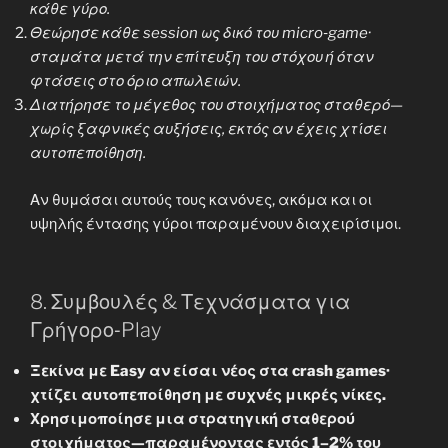
κάθε γύρο.
Θεώρησε κάθε session ως δικό του micro‑game·
σταμάτα μετά την επίτευξη του στόχου ή όταν
φτάσεις στο όριο απωλειών.
Διατήρησε το μέγεθος του στοιχήματος σταθερό—
χωρίς ξαφνικές αυξήσεις, εκτός αν έχεις χτίσει
αυτοπεποίθηση.
Αν θυμάσαι αυτούς τους κανόνες, ακόμα και οι
υψηλής έντασης γύροι παραμένουν διαχειρίσιμοι.
8. Συμβουλές & Τεχνάσματα για
Γρήγορο‑Play
Ξεκίνα με Easy αν είσαι νέος στα crash games·
χτίζει αυτοπεποίθηση με συχνές μικρές νίκες.
Χρησιμοποίησε μια στρατηγική σταθερού
στοιχήματος—παραμένοντας εντός 1–2% του