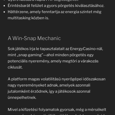
Érintésbarát felület a gyors pörgetés kiválasztásához.
Háttérzene, amely fenntartja az energia szintet még
multitasking közben is.
A Win‑Snap Mechanic
Sok játékos írja le tapasztalatait az EnergyCasino‑nál,
mint „snap gaming”—ahol minden pörgetés egy
potenciális nyeremény, amely megtöri a várakozás
ciklusát.
A platform magas volatilitású nyerőgépei időszakosan
nagy nyereményeket adnak, amelyek azonnali
jutalomként érződnek, így a játékosok azonnal
ünnepelhetnek.
Mivel a kifizetési folyamatok gyorsak, még a mérsékelt