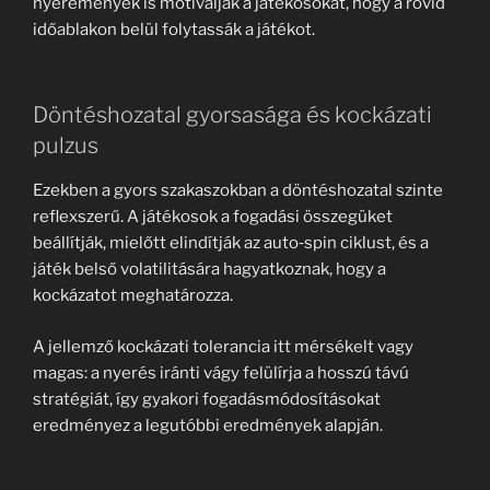
nyeremények is motiválják a játékosokat, hogy a rövid
időablakon belül folytassák a játékot.
Döntéshozatal gyorsasága és kockázati
pulzus
Ezekben a gyors szakaszokban a döntéshozatal szinte
reflexszerű. A játékosok a fogadási összegüket
beállítják, mielőtt elindítják az auto‑spin ciklust, és a
játék belső volatilitására hagyatkoznak, hogy a
kockázatot meghatározza.
A jellemző kockázati tolerancia itt mérsékelt vagy
magas: a nyerés iránti vágy felülírja a hosszú távú
stratégiát, így gyakori fogadásmódosításokat
eredményez a legutóbbi eredmények alapján.