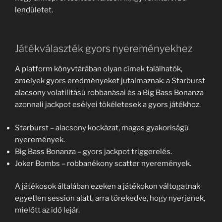
lendületet.
Játékválaszték gyors nyereményekhez
A platform könyvtárában olyan címek találhatók,
amelyek gyors eredményeket jutalmaznak: a Starburst
alacsony volatilitású robbanásai és a Big Bass Bonanza
azonnali jackpot esélyei tökéletesek a gyors játékhoz.
Starburst – alacsony kockázat, magas gyakoriságú
nyeremények.
Big Bass Bonanza – gyors jackpot triggerelés.
Joker Bombs – robbanékony scatter nyeremények.
A játékosok általában ezeken a játékokon váltogatnak
egyetlen session alatt, arra törekedve, hogy nyerjenek,
mielőtt az idő lejár.