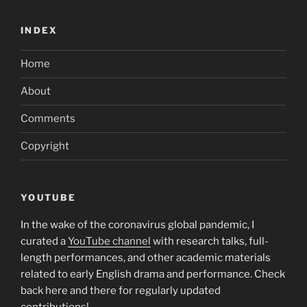
INDEX
Home
About
Comments
Copyright
YOUTUBE
In the wake of the coronavirus global pandemic, I
curated a
YouTube channel
with research talks, full-
length performances, and other academic materials
related to early English drama and performance. Check
back here and there for regularly updated