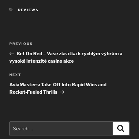
CATEGORIES
REVIEWS
Post
Previous
PREVIOUS
navigation
Post
Bet On Red – Vaše zkratka k rychlým výhrám a
vysoké intenzitě casino akce
Next
NEXT
Post
AviaMasters: Take‑Off Into Rapid Wins and
Rocket‑Fueled Thrills
Search
Search
for: