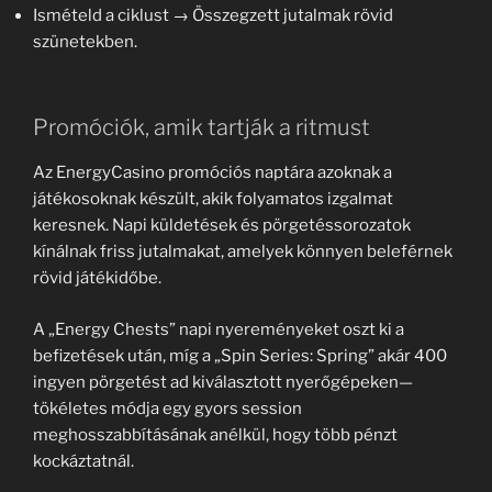
Ismételd a ciklust → Összegzett jutalmak rövid
szünetekben.
Promóciók, amik tartják a ritmust
Az EnergyCasino promóciós naptára azoknak a
játékosoknak készült, akik folyamatos izgalmat
keresnek. Napi küldetések és pörgetéssorozatok
kínálnak friss jutalmakat, amelyek könnyen beleférnek
rövid játékidőbe.
A „Energy Chests” napi nyereményeket oszt ki a
befizetések után, míg a „Spin Series: Spring” akár 400
ingyen pörgetést ad kiválasztott nyerőgépeken—
tökéletes módja egy gyors session
meghosszabbításának anélkül, hogy több pénzt
kockáztatnál.